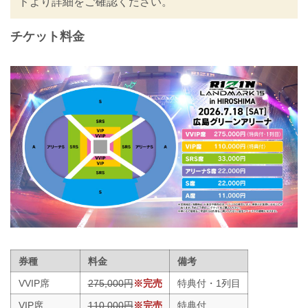
ドより詳細をご確認ください。
3R（54.5kg）
芝宏二郎 vs. 遥心
チケット料金
OPENING FIG...
券種
料金
備考
VVIP席
275,000円
※完売
特典付・1列目
VIP席
110,000円
※完売
特典付