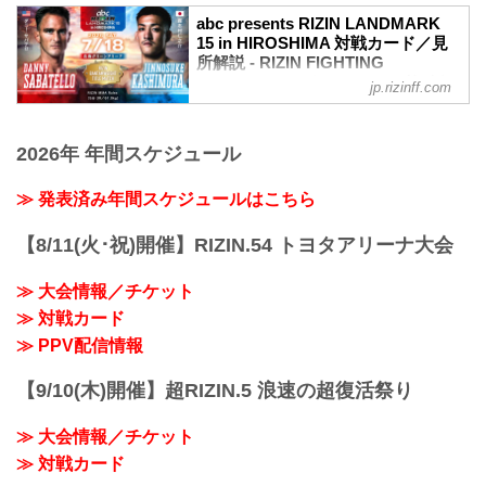
HIROSHIMA 大会概要
abc presents RIZIN LANDMARK
開催日時
15 in HIROSHIMA 対戦カード／見
2026年7月18日（土）12:00開場／14:00開
所解説 - RIZIN FIGHTING
始
FEDERATION オフィシャルサイト
jp.rizinff.com
会場
バンタム級タイトルマッチ ダニー・サバ
広島グリーンアリーナ
テロ vs. 鹿志村仁之介
バス：「紙屋町」又は「バスセンター」
2026年 年間スケジュール
バンタム級タイトルマッチ
下車
RIZIN MMAルール：5分3R（61.0kg）
路面電車：「紙屋町西」又は「原爆ドー
ダニー・サバテロ vs. 鹿志村仁之介
≫ 発表済み年間スケジュールはこちら
ム前」下車
ダニー・サバテロ
アストラムライン：「県庁前」下車（西2
レスリング力｜テイクダウン力｜グラウ
出口＜基町クレド側＞）
【8/11(火･祝)開催】RIZIN.54 トヨタアリーナ大会
ンドコントロール｜スタミナ｜トラッシ
ュトーク
≫ Googleマップで見る
≫ 大会情報／チケット
鹿志村仁之介
!1m18!1m12!1m3!1d3292.0751650412312
≫ 対戦カード
グラウンド｜柔術｜決定率｜スクランブ
!2d132.45254537524724!3...
ル
≫ PPV配信情報
カルシャガ・ダウトベック vs. 萩原京平
RIZIN MMAルール：5分3R（66.0kg）
【9/10(木)開催】超RIZIN.5 浪速の超復活祭り
カルシャガ・ダウトベック vs. 萩原京平
カルシャガ・ダウ...
≫ 大会情報／チケット
≫ 対戦カード