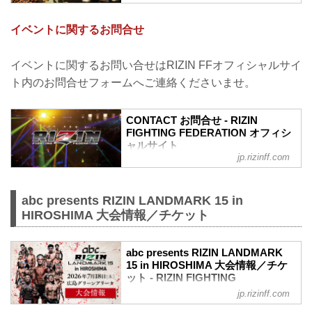
チケットに関してよくあるご質問
Q.1 より良い席で観戦したいのですが、
イベントに関するお問合せ
どの先行でチケットを買うと一番良い席
で見れますか？
A. より良い席のご案内は、以下の順番と
イベントに関するお問い合せはRIZIN FFオフィシャルサイ
なります。
ト内のお問合せフォームへご連絡くださいませ。
①ファンクラブ先行（超強者）
②ファンクラブ先行（強者）/ RIZIN 100
CLUB先行
CONTACT お問合せ - RIZIN
③先行販売（オフィシャルサイト先行・
FIGHTING FEDERATION オフィシ
プレイガイド先行・番組・チラシ等 順不
ャルサイト
同）
jp.rizinff.com
④各プレイガイドの一般発売
※②はお申込み多数の場合、お席の優先
確保のみで、...
abc presents RIZIN LANDMARK 15 in
HIROSHIMA 大会情報／チケット
abc presents RIZIN LANDMARK
15 in HIROSHIMA 大会情報／チケ
ット - RIZIN FIGHTING
FEDERATION オフィシャルサイト
jp.rizinff.com
abc presents RIZIN LANDMARK 15 in