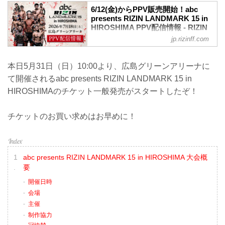
6/12(金)からPPV販売開始！abc
presents RIZIN LANDMARK 15 in
HIROSHIMA PPV配信情報 - RIZIN
FIGHTING FEDERATION オフィシ
jp.rizinff.com
ャルサイト
abc presents RIZIN LANDMARK 15 in
本日5月31日（日）10:00より、広島グリーンアリーナに
HIROSHIMAのPPV配信チケットが、6月
12日（金）12時よりRIZIN 100 CLUB、
て開催されるabc presents RIZIN LANDMARK 15 in
RIZIN LIVE、ABEMA、U-NEXTにて販売
HIROSHIMAのチケット一般発売がスタートしたぞ！
がスタート！（※スカパー！は6/26(金)販
売開始）
チケットのお買い求めはお早めに！
お得なPPV前売りチケットは、大会前日
の7月17日（金）23:59まで販売！
会場に来られない方、また会場にも行く
が実況・解説ありで試合を見たい方は是
非、お好きな配信サービスでabc
abc presents RIZIN LANDMARK 15 in HIROSHIMA 大会概
presents RIZIN LAN...
要
開催日時
会場
主催
制作協力