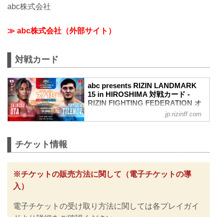
abc株式会社
≫ abc株式会社（外部サイト）
対戦カード
abc presents RIZIN LANDMARK
15 in HIROSHIMA 対戦カード -
RIZIN FIGHTING FEDERATION オ
フィシャルサイト
jp.rizinff.com
太田忍 vs. イリスベク・ティレノフ
RIZIN MMAルール：5分3R（61.0kg）
太田忍 vs. イリスベク・ティレノフ
チケット情報
ジョニー・ケース vs. 天弥
RIZIN MMAルール：5分3R（71.0kg）
ジョニー・ケース vs. 天弥
※チケットの販売方法に関して（電子チケットの導
篠塚辰樹 vs. イ・ジェフン
入）
RIZIN MMAルール：5分3R（57.0kg）
篠塚辰樹 vs. イ・ジェフン
電子チケットの受け取り方法に関しては各プレイガイ
芝宏二郎 vs. 遥心
RIZINキックボクシングルール：3分