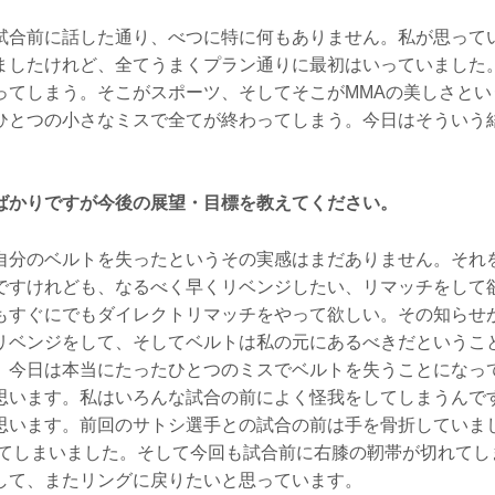
合前に話した通り、べつに特に何もありません。私が思って
ましたけれど、全てうまくプラン通りに最初はいっていました
ってしまう。そこがスポーツ、そしてそこがMMAの美しさとい
ひとつの小さなミスで全てが終わってしまう。今日はそういう
ばかりですが今後の展望・目標を教えてください。
分のベルトを失ったというその実感はまだありません。それ
ですけれども、なるべく早くリベンジしたい、リマッチをして
もすぐにでもダイレクトリマッチをやって欲しい。その知らせがR
リベンジをして、そしてベルトは私の元にあるべきだというこ
。今日は本当にたったひとつのミスでベルトを失うことになっ
思います。私はいろんな試合の前によく怪我をしてしまうんで
います。前回のサトシ選手との試合の前は手を骨折していましたし
してしまいました。そして今回も試合前に右膝の靭帯が切れてし
して、またリングに戻りたいと思っています。