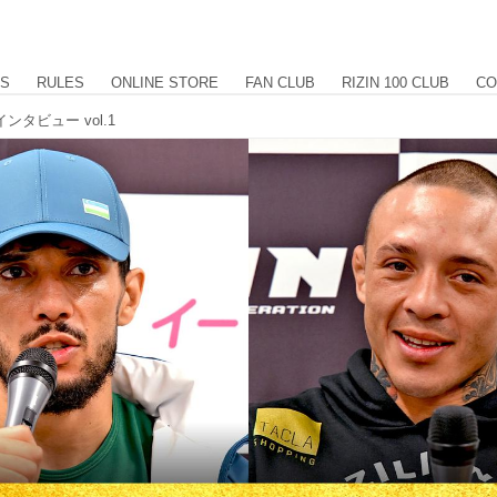
US
RULES
ONLINE STORE
FAN CLUB
RIZIN 100 CLUB
CO
ンタビュー vol.1