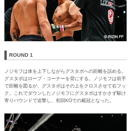
ROUND 1
ノジモフは体を上下しながらグスタボへの距離を詰める。
グスタボはロープ・コーナーを背にする。ノジモフは前手
で距離を図るが、グスタボはその上をクロスさせて右フッ
ク。これでダウンしたノジモフにグスタボはすかさず駆け
寄りパウンドで追撃し、初回KOでの戴冠となった。