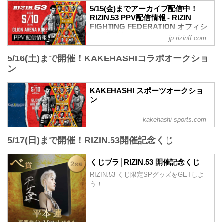
平本蓮 vs. 皇治
阪急「神戸三宮駅」：徒歩 約18分
5/15(金)までアーカイブ配信中！
第9試合／高木凌 vs. リー・カイウェン
RIZIN.53 PPV配信情報 - RIZIN
阪神「神戸三宮駅」：徒歩 約1...
RIZIN MMAルール：5分3R（66.0kg）
FIGHTING FEDERATION オフィシ
高木凌 vs. リー・カイウェン
ャルサイト
jp.rizinff.com
第8...
RIZIN.53のPPV配信チケットが、4月17日
5/16(土)まで開催！KAKEHASHIコラボオークショ
（金）12時よりRIZIN 100 CLUB、RIZIN
LIVE、ABEMA、U-NEXTにて販売がスタ
ン
ートしたぞ！（※スカパー！は4/22(水)販
売開始）
KAKEHASHI スポーツオークショ
お得なPPV前売りチケットは、大会前日
ン
の5月9日（土）23:59まで販売！
会場に来られない方、また会場にも行く
kakehashi-sports.com
が実況・解説ありで試合を見たい方は是
非、お好きな配信サービスでRIZIN.53を
5/17(日)まで開催！RIZIN.53開催記念くじ
全試合リアルタイムで視聴しよう！
PPV販売スケジュール一覧
配信日時 料金 配信媒体 アー...
くじプラ│RIZIN.53 開催記念くじ
RIZIN.53 くじ限定SPグッズをGETしよ
う！