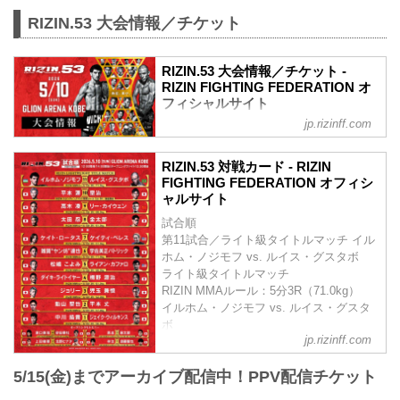
RIZIN.53 大会情報／チケット
RIZIN.53 大会情報／チケット -
RIZIN FIGHTING FEDERATION オ
フィシャルサイト
jp.rizinff.com
MOVIE
【Trailer】RIZIN.53 | イルホム・ノジモフ
RIZIN.53 対戦カード - RIZIN
vs. ルイス・グスタボ
FIGHTING FEDERATION オフィシ
youtu.be
ャルサイト
RIZIN.53 大会概要
試合順
開催日時
第11試合／ライト級タイトルマッチ イル
2026年5月10日（日）12:00開場／14:00開
ホム・ノジモフ vs. ルイス・グスタボ
始
ライト級タイトルマッチ
※オープニングファイトは11:30開始予定
RIZIN MMAルール：5分3R（71.0kg）
終了予定時間
イルホム・ノジモフ vs. ルイス・グスタ
20:00〜21:00頃
ボ
※試合内容、イベント進行によって終了
jp.rizinff.com
第10試合／平本蓮 vs. 皇治
予定時間が前後することがありますので
RIZINスタンディングバウト特別ルール：
ご了承ください。
5/15(金)までアーカイブ配信中！PPV配信チケット
3分 3R（無差別級）
会場
※10オンスグローブ着用
GLION ARENA KOBE