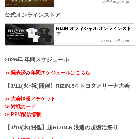
kujipl.tixplus.jp
公式オンラインストア
RIZIN オフィシャル オンラインスト
ア
shop.rizinff.com
日本の総合格闘技団体「RIZIN（ライジ
ン）」の公式グッズ販売店。大会やイベ
ントで着用して、RIZINを身近に感じよ
2026年 年間スケジュール
う。
≫ 発表済み年間スケジュールはこちら
【8/11(火･祝)開催】RIZIN.54 トヨタアリーナ大会
≫ 大会情報／チケット
≫ 対戦カード
≫ PPV配信情報
【9/10(木)開催】超RIZIN.5 浪速の超復活祭り