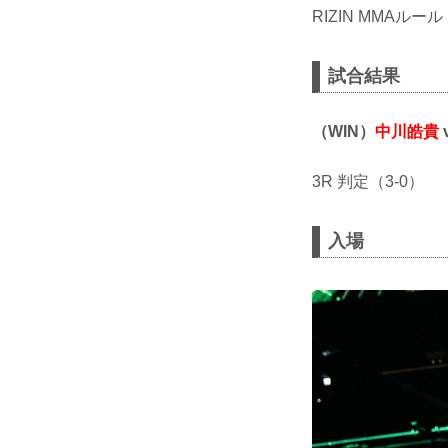
RIZIN MMAルール
試合結果
（WIN）
中川皓貴
3R 判定（3-0）
入場