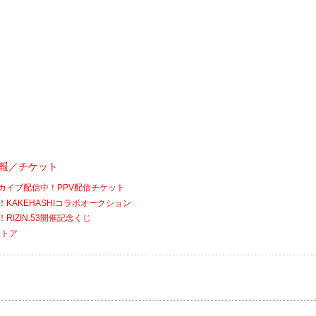
会情報／チケット
アーカイブ配信中！PPV配信チケット
催！KAKEHASHIコラボオークション
！RIZIN.53開催記念くじ
ストア