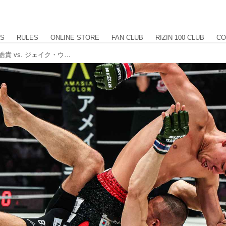
US
RULES
ONLINE STORE
FAN CLUB
RIZIN 100 CLUB
CO
【試合結果】RIZIN.53 第1試合／中川皓貴 vs. ジェイク・ウィルキンス