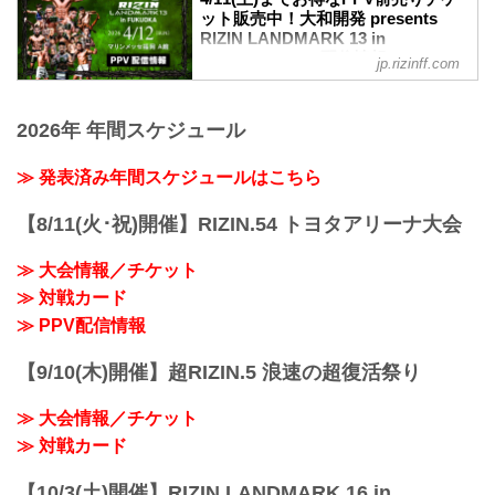
ラジャブアリ・シェイドゥラエフ vs. 久
ット販売中！大和開発 presents
【マリンメッセ福岡】
保優太
RIZIN LANDMARK 13 in
マリンメッセ福岡で行われるイベント情
バンタム級タイトルマッチ／ダニー・サ
FUKUOKA PPV配信情報 - RIZIN
報を掲載しています。
jp.rizinff.com
バテロ vs. 後藤丈治
FIGHTING FEDERATION オフィシ
www.marinemesse.or.jp
バンタム級タイトルマッチ
ャルサイト
≫ Googleマップで見る
RIZIN MMAルール：5分3R（61.0kg）
!1m18!1m12!1m3!1d332...
大和開発 presents RIZIN LANDMARK 13
2026年 年間スケジュール
ダニー・サバテロ vs. 後藤丈治
in FUKUOKAのPPV配信チケットが、3月
堀江圭功 vs. パトリッキー・ピットブル
13日（金）12時よりRIZIN 100 CLUB、
≫ 発表済み年間スケジュールはこちら
RIZIN MMAルール：5分3R（71.0kg）
RIZIN LIVE、ABEMA、U-NEXTにて販売
堀江圭功 vs. ...
がスタートしたぞ！（※スカパー！は
【8/11(火･祝)開催】RIZIN.54 トヨタアリーナ大会
3/27(金)販売開始）
お得なPPV前売りチケットは、大会前日
≫ 大会情報／チケット
の4月11日（土）23:59まで販売！
会場に来られない方、また会場にも行く
≫ 対戦カード
が実況・解説ありで試合を見たい方は是
≫ PPV配信情報
非、お好きな配信サービスで大和開発
presents RIZIN ...
【9/10(木)開催】超RIZIN.5 浪速の超復活祭り
≫ 大会情報／チケット
≫ 対戦カード
【10/3(土)開催】RIZIN LANDMARK 16 in