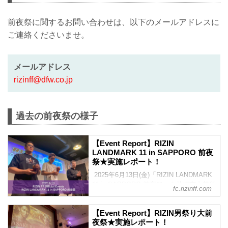
前夜祭に関するお問い合わせは、以下のメールアドレスに
ご連絡くださいませ。
メールアドレス
rizinff@dfw.co.jp
過去の前夜祭の様子
【Event Report】RIZIN
LANDMARK 11 in SAPPORO 前夜
祭★実施レポート！
2025年6月13日(金)「RIZIN LANDMARK
11 in SAPPORO 前夜祭」を札幌市内某所
fc.rizinff.com
にて開催！当日の様子をレポートにして
お届けいたします！強者・超強者会員様
【Event Report】RIZIN男祭り大前
限定で「前夜祭ムービー」も公開！前夜
夜祭★実施レポート！
祭ムービーは25分越えの大ボリュームな