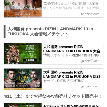
内容でお届けします！ ▽RIZIN
2025年5月3日(土)「RIZIN男祭り大前夜
LANDMARK 11 in SAPPORO 前夜祭の概
祭」を東京都内某所にて開催！当日の様
要はこちら▽ 2025/5/19 公開 6/13(土)開
子をレポートにしてお届けいたします！
fc.rizinff.com
催『RIZIN LANDMARK 11 in SAPPORO
強者・超強者会員様限定で「前夜祭ムー
前夜祭』ファンクラブ参加者大...
ビー」も公開！ ▽RIZIN男祭り 前夜祭の
概要はこちら▽ 2025/4/15 公開 5/3(土)
大和開発 presents RIZIN LANDMARK 13 in
開催『RIZIN 男祭り』ファンクラブ参加
FUKUOKA 大会情報／チケット
者大募集！【FC特別価格】 ▼RIZIN男祭
り 大前夜祭開幕！ MCはRIZINアナウン
サー鈴木芳彦、RIZINアンバサダーくる
大和開発 presents RIZIN
み！ ゲストファイターは大前夜祭という
LANDMARK 13 in FUKUOKA 大会
ことでいつもより多くのファイタ...
情報／チケット - RIZIN FIGHTING
FEDERATION オフィシャルサイト
jp.rizinff.com
大和開発 presents RIZIN LANDMARK 13
in FUKUOKA 大会概要
大和開発 presents RIZIN
開催日時
LANDMARK 13 in FUKUOKA 対戦
2026年4月12日（日）12:00開場（予定）
カード - RIZIN FIGHTING
／14:00開始（予定）
FEDERATION オフィシャルサイト
jp.rizinff.com
※開場・開始時間は予定です。決定次第
フェザー級タイトルマッチ／ラジャブア
RIZIN FFオフィシャルサイトにてご案内
4/11（土）までお得なPPV前売りチケット販売中！
リ・シェイドゥラエフ vs. 久保優太
します。
フェザー級タイトルマッチ
会場
RIZIN MMAルール：5分3R（66.0kg）
4/11(土)までお得なPPV前売りチケ
マリンメッセ福岡 A館