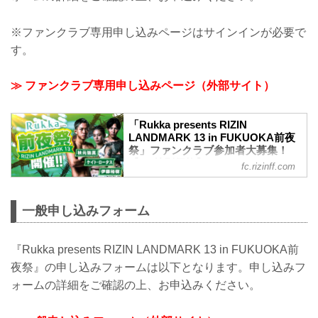
※ファンクラブ専用申し込みページはサインインが必要で
す。
≫ ファンクラブ専用申し込みページ（外部サイト）
「Rukka presents RIZIN
LANDMARK 13 in FUKUOKA前夜
祭」ファンクラブ参加者大募集！
【FC特別価格】
fc.rizinff.com
3/16更新 ゲストファイターに「秋元強
真」追加！ 3/13更新ゲストファイターに
「ケイトロータス」追加！ 4月11日
一般申し込みフォーム
（土）福岡市内某所にて「Rukka
presents RIZIN LANDMARK 13 in
FUKUOKA前夜祭」を開催することが決
『Rukka presents RIZIN LANDMARK 13 in FUKUOKA前
定いたしました✨参加ゲストは「伊藤裕
夜祭』の申し込みフォームは以下となります。申し込みフ
樹」を始め、豪華ゲストファイターが参
ォームの詳細をご確認の上、お申込みください。
加予定！！！ ファンクラブ会員様は特別
価格にてご参加いただけます。 皆様のご
応募お待ちしております！ ※当イベント