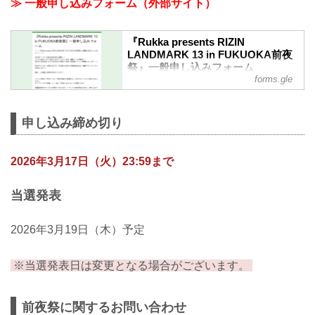
≫ 一般申し込みフォーム（外部サイト）
は抽選にて参加者を決定いたします。
Rukka p...
『Rukka presents RIZIN
LANDMARK 13 in FUKUOKA前夜
祭』一般申し込みフォーム
forms.gle
＼＼＼『Rukka presents RIZIN
LANDMARK 13 in FUKUOKA前夜祭』の
開催が決定いたしました！！／／／
申し込み締め切り
2026年シーズンの初LANDMARKは福
岡！！
2026年3月17日（火）23:59まで
バンタム級＆フェザー級の二大タイトル
マッチ他、豪華カードが勢揃い！
RIZIN LANDMARK 13 in FUKUOKAに先
当選発表
駆けて前日に前夜祭イベントを開催いた
します！！！
2026年3月19日（木）予定
参加ゲストには、有明大会で1R・TKO勝
ちを収めた伊藤裕樹を始め、豪華ゲスト
※当選発表日は変更となる場合がございます。
ファイターが参加します！！
是非、この機会に是...
前夜祭に関するお問い合わせ