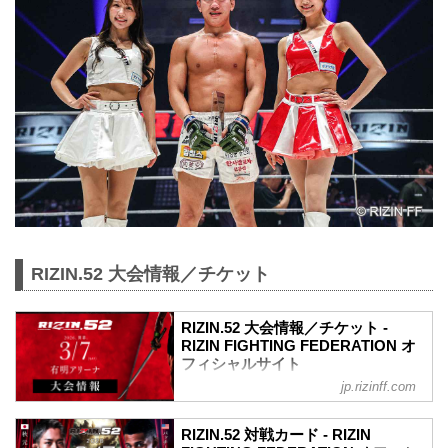
RIZIN.52 大会情報／チケット
RIZIN.52 大会情報／チケット -
RIZIN FIGHTING FEDERATION オ
フィシャルサイト
jp.rizinff.com
MOVIE
【Trailer】RIZIN.52 | 秋元強真 vs. パッチ
RIZIN.52 対戦カード - RIZIN
ー・ミックス etc.