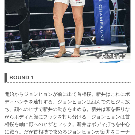
ROUND 1
開始からジョンヒョンが前に出て首相撲。新井はこれにボ
ディパンチを連打する。ジョンヒョンは組んでのヒジも放
ち、顔へのヒザで新井の動きを止める。新井は頭を振りな
がらボディと顔にフックを打ち分ける。ジョンヒョンは首
相撲を軸に顔へのヒザとフック。新井はボディ打ちを中心
に戦う。だが首相撲で攻めるジョンヒョンが新井をコーナ