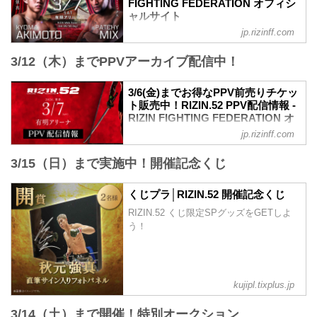
FIGHTING FEDERATION オフィシ
youtu.be
ャルサイト
RIZIN.52 大会概要
jp.rizinff.com
試合順
開催日時
第12試合／秋元強真 vs. パッチー・ミッ
2026年3月7日（土）12:30開場／14:00開
3/12（木）までPPVアーカイブ配信中！
クス
始
RIZIN MMAルール：5分3R（66.0kg）
会場
秋元強真 vs. パッチー・ミックス
3/6(金)までお得なPPV前売りチケッ
有明アリーナ
第11試合／ルイス・グスタボ vs. 桜庭大
ト販売中！RIZIN.52 PPV配信情報 -
TOKYO ARIAKE ARENA｜「東京有明ア
世
RIZIN FIGHTING FEDERATION オ
リーナ」オフィシャルサイト
RIZIN MMAルール：5分3R（71.0kg）
フィシャルサイト
東京有明アリーナ(TOKYO ARIAKE
jp.rizinff.com
ルイス・グスタボ vs. 桜庭大世
ARENA INC.)のオフィシャルサイトで
RIZIN.52のPPV配信チケットが、2月6日
第10試合／高木凌 vs. 木村柊也
す。東京の文化とグローバルなエンタテ
3/15（日）まで実施中！開催記念くじ
（金）12時よりRIZIN 100 CLUB、RIZIN
RIZIN MMAルール：5分3R（66.0kg）
インメントが行き交う、新たな時代の
LIVE、ABEMA、U-NEXTにて販売がスタ
高木凌 vs. 木村柊也
TOKYOベイエリアへ。...
ートしたぞ！（※スカパー！は2/17(火)販
くじプラ│RIZIN.52 開催記念くじ
第9試合／ビクター・コレスニック vs. 武
売開始）
田光司
RIZIN.52 くじ限定SPグッズをGETしよ
お得なPPV前売りチケットは、大会前日
RIZIN MMAルール：5分 3R（71...
う！
の3月6日（金）23:59まで販売！
会場に来られない方、また会場にも行く
が実況・解説ありで試合を見たい方は是
非、お好きな配信サービスでRIZIN.52を
全試合リアルタイムで視聴しよう！
kujipl.tixplus.jp
PPV販売スケジュール一覧
配信日時 料金 配信媒体 アーカ...
3/14（土）まで開催！特別オークション