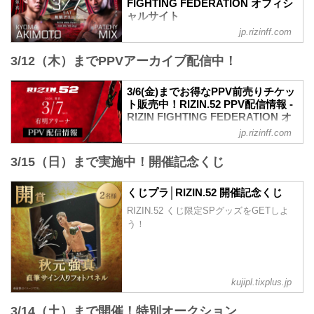
FIGHTING FEDERATION オフィシ
youtu.be
ャルサイト
RIZIN.52 大会概要
jp.rizinff.com
試合順
開催日時
第12試合／秋元強真 vs. パッチー・ミッ
2026年3月7日（土）12:30開場／14:00開
3/12（木）までPPVアーカイブ配信中！
クス
始
RIZIN MMAルール：5分3R（66.0kg）
会場
秋元強真 vs. パッチー・ミックス
3/6(金)までお得なPPV前売りチケッ
有明アリーナ
第11試合／ルイス・グスタボ vs. 桜庭大
ト販売中！RIZIN.52 PPV配信情報 -
TOKYO ARIAKE ARENA｜「東京有明ア
世
RIZIN FIGHTING FEDERATION オ
リーナ」オフィシャルサイト
RIZIN MMAルール：5分3R（71.0kg）
フィシャルサイト
東京有明アリーナ(TOKYO ARIAKE
jp.rizinff.com
ルイス・グスタボ vs. 桜庭大世
ARENA INC.)のオフィシャルサイトで
RIZIN.52のPPV配信チケットが、2月6日
第10試合／高木凌 vs. 木村柊也
す。東京の文化とグローバルなエンタテ
3/15（日）まで実施中！開催記念くじ
（金）12時よりRIZIN 100 CLUB、RIZIN
RIZIN MMAルール：5分3R（66.0kg）
インメントが行き交う、新たな時代の
LIVE、ABEMA、U-NEXTにて販売がスタ
高木凌 vs. 木村柊也
TOKYOベイエリアへ。...
ートしたぞ！（※スカパー！は2/17(火)販
くじプラ│RIZIN.52 開催記念くじ
第9試合／ビクター・コレスニック vs. 武
売開始）
田光司
RIZIN.52 くじ限定SPグッズをGETしよ
お得なPPV前売りチケットは、大会前日
RIZIN MMAルール：5分 3R（71...
う！
の3月6日（金）23:59まで販売！
会場に来られない方、また会場にも行く
が実況・解説ありで試合を見たい方は是
非、お好きな配信サービスでRIZIN.52を
全試合リアルタイムで視聴しよう！
kujipl.tixplus.jp
PPV販売スケジュール一覧
配信日時 料金 配信媒体 アーカ...
3/14（土）まで開催！特別オークション