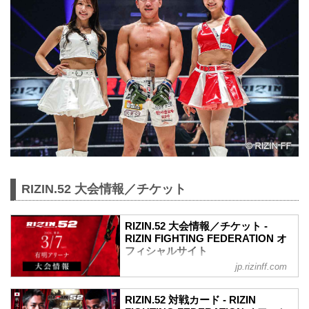
RIZIN.52 大会情報／チケット
RIZIN.52 大会情報／チケット -
RIZIN FIGHTING FEDERATION オ
フィシャルサイト
jp.rizinff.com
MOVIE
【Trailer】RIZIN.52 | 秋元強真 vs. パッチ
RIZIN.52 対戦カード - RIZIN
ー・ミックス etc.