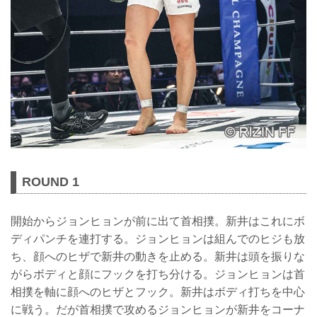
ROUND 1
開始からジョンヒョンが前に出て首相撲。新井はこれにボ
ディパンチを連打する。ジョンヒョンは組んでのヒジも放
ち、顔へのヒザで新井の動きを止める。新井は頭を振りな
がらボディと顔にフックを打ち分ける。ジョンヒョンは首
相撲を軸に顔へのヒザとフック。新井はボディ打ちを中心
に戦う。だが首相撲で攻めるジョンヒョンが新井をコーナ