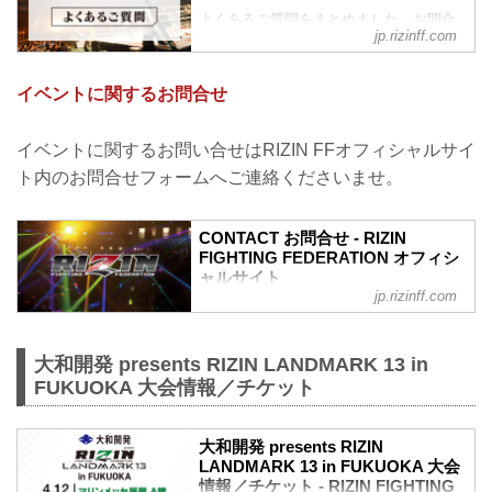
よくあるご質問をまとめました。お問合
jp.rizinff.com
わせの前に、一度ご確認下さい。
チケットに関してよくあるご質問
Q.1 より良い席で観戦したいのですが、
イベントに関するお問合せ
どの先行でチケットを買うと一番良い席
で見れますか？
A. より良い席のご案内は、以下の順番と
イベントに関するお問い合せはRIZIN FFオフィシャルサイ
なります。
ト内のお問合せフォームへご連絡くださいませ。
①ファンクラブ先行（超強者）
②ファンクラブ先行（強者）/ RIZIN 100
CLUB先行
CONTACT お問合せ - RIZIN
③先行販売（オフィシャルサイト先行・
FIGHTING FEDERATION オフィシ
プレイガイド先行・番組・チラシ等 順不
ャルサイト
同）
jp.rizinff.com
④各プレイガイドの一般発売
※②はお申込み多数の場合、お席の優先
確保のみで、...
大和開発 presents RIZIN LANDMARK 13 in
FUKUOKA 大会情報／チケット
大和開発 presents RIZIN
LANDMARK 13 in FUKUOKA 大会
情報／チケット - RIZIN FIGHTING