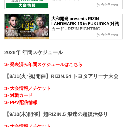
FEDERATION オフィシャルサイト
jp.rizinff.com
大和開発 presents RIZIN LANDMARK 13
in FUKUOKA 大会概要
大和開発 presents RIZIN
開催日時
LANDMARK 13 in FUKUOKA 対戦
2026年4月12日（日）12:00開場（予定）
カード - RIZIN FIGHTING
／14:00開始（予定）
FEDERATION オフィシャルサイト
jp.rizinff.com
※開場・開始時間は予定です。決定次第
フェザー級タイトルマッチ／ラジャブア
RIZIN FFオフィシャルサイトにてご案内
リ・シェイドゥラエフ vs. 久保優太
します。
2026年 年間スケジュール
フェザー級タイトルマッチ
会場
RIZIN MMAルール：5分3R（66.0kg）
マリンメッセ福岡 A館
ラジャブアリ・シェイドゥラエフ vs. 久
≫ 発表済み年間スケジュールはこちら
【マリンメッセ福岡】
保優太
マリンメッセ福岡で行われるイベント情
バンタム級タイトルマッチ／ダニー・サ
報を掲載しています。
【8/11(火･祝)開催】RIZIN.54 トヨタアリーナ大会
バテロ vs. 後藤丈治
www.marinemesse.or.jp
バンタム級タイトルマッチ
≫ Googleマップで見る
≫ 大会情報／チケット
RIZIN MMAルール：5分3R（61.0kg）
!1m18!1m12!1m3!1d332...
≫ 対戦カード
ダニー・サバテロ vs. 後藤丈治
堀江圭功 vs. パトリッキー・ピットブル
≫ PPV配信情報
RIZIN MMAルール：5分3R（71.0kg）
堀江圭功 vs. ...
【9/10(木)開催】超RIZIN.5 浪速の超復活祭り
≫ 大会情報／チケット