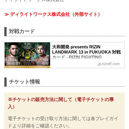
≫ ディライトワークス株式会社（外部サイト）
対戦カード
大和開発 presents RIZIN
LANDMARK 13 in FUKUOKA 対戦
カード - RIZIN FIGHTING
FEDERATION オフィシャルサイト
jp.rizinff.com
フェザー級タイトルマッチ／ラジャブア
リ・シェイドゥラエフ vs. 久保優太
フェザー級タイトルマッチ
チケット情報
RIZIN MMAルール：5分3R（66.0kg）
ラジャブアリ・シェイドゥラエフ vs. 久
保優太
※チケットの販売方法に関して（電子チケットの導
バンタム級タイトルマッチ／ダニー・サ
入）
バテロ vs. 後藤丈治
バンタム級タイトルマッチ
電子チケットの受け取り方法に関しては各プレイガイ
RIZIN MMAルール：5分3R（61.0kg）
ダニー・サバテロ vs. 後藤丈治
ドより詳細をご確認ください。