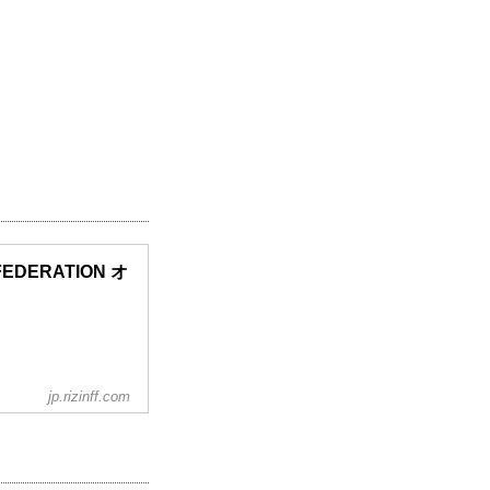
 FEDERATION オ
jp.rizinff.com