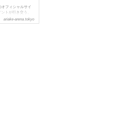
C.)のオフィシャルサイ
メントが行き交う、
ariake-arena.tokyo