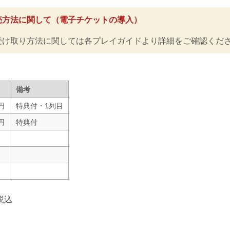
ルイス・グスタボ vs. 桜庭大世
征矢貴 vs. トニー・ララミー
売方法に関して（電子チケットの導入）
RIZIN MMAルール：5分3R（57.0kg）
征矢貴 vs. トニー・ララ...
受け取り方法に関しては各プレイガイドより詳細をご確認くだ
備考
0円
特典付・1列目
0円
特典付
円
円
円
税込