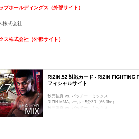
アップホールディングス（外部サイト）
ス株式会社
ークス株式会社（外部サイト）
RIZIN.52 対戦カード - RIZIN FIGHTING
フィシャルサイト
秋元強真 vs. パッチー・ミックス
RIZIN MMAルール：5分3R（66.0kg）
秋元強真 vs. パッチー・ミックス
大島沙緒里 vs. ケイト・ロータス
RIZIN MMAルール：5分3R（49.0kg）
大島沙緒里 vs. ケイト・ロータス
ルイス・グスタボ vs. 桜庭大世
RIZIN MMAルール：5分3R（71.0kg）