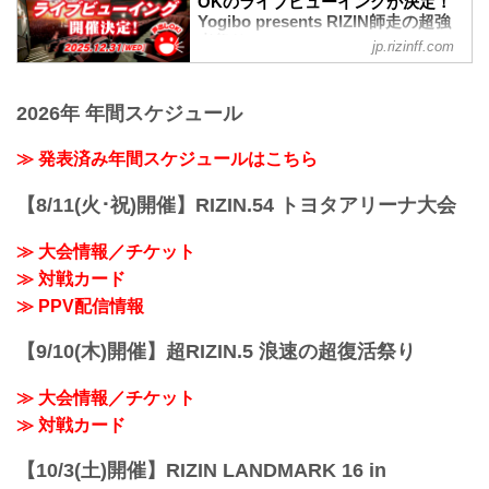
女子スーパーアトム級タイトルマッチ／
OKのライブビューイングが決定！
12時よりRIZIN 100 CLUB、RIZIN LIVE、
Yogibo presents RIZIN師走の超強
伊澤星花 vs. RENA
ABEMA、U-NEXTにて販売がスタートし
者祭り - RIZIN FIGHTING
女子スーパーアトム級タイトルマッチ
jp.rizinff.com
たぞ！（※スカパー！は12/5(金)販売開
FEDERATION オフィシャルサイト
R...
始）
12月31日（水）イオンシネマ15劇場で、
お得なPPV前売りチケットは、大会前日
Yogibo presents RIZIN師走の超強者祭り
2026年 年間スケジュール
の12月30日（火）23:59まで販売！
のライブビューイングが実施されるぞ！
会場に来られない方、また会場にも行く
このライブビューイングは声出しOK！ま
≫ 発表済み年間スケジュールはこちら
が実況・解説ありで試合を見たい方は是
た来場者特典としてRIZINカードコレクシ
非、お好きな配信サービスでYogibo
ョン特別ノベルティカードをプレゼン
presents RIZIN師走の超強者祭りを全試...
【8/11(火･祝)開催】RIZIN.54 トヨタアリーナ大会
ト！
さいたまスーパーアリーナに行けない方
≫ 大会情報／チケット
やイオンシネマのリッチな空間で試合を
鑑賞したい方は是非、ライブビューイン
≫ 対戦カード
グでRIZIN師走の超強者祭りを楽しもう！
≫ PPV配信情報
Yogibo presents RIZIN師走の超強者祭り
ライブビューイング 開催...
【9/10(木)開催】超RIZIN.5 浪速の超復活祭り
≫ 大会情報／チケット
≫ 対戦カード
【10/3(土)開催】RIZIN LANDMARK 16 in