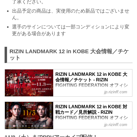
了承ください。
出品予定の商品は、実使用のため新品ではございませ
ん。
選手のサインについては一部コンディションにより変
更がある場合があります
RIZIN LANDMARK 12 in KOBE 大会情報／チケ
ット
RIZIN LANDMARK 12 in KOBE 大
会情報／チケット - RIZIN
FIGHTING FEDERATION オフィシ
ャルサイト
jp.rizinff.com
更新情報
10/27（月）更新
RIZIN LANDMARK 12 in KOBE 対
チケットは完売いたしました。
戦カード／見所解説 - RIZIN
RIZIN LANDMARK 12 in KOBEのご観戦
FIGHTING FEDERATION オフィシ
はPPVチケットをお買い求めの上、ライ
ャルサイト
jp.rizinff.com
ブ配信でお楽しみください。
RIZINマッチメイク担当のチャーリーが対
RIZIN LANDMARK 12 in KOBE 大会概要