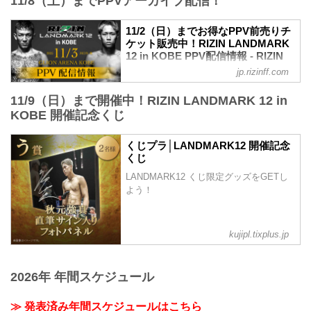
11/8（土）までPPVアーカイブ配信！
戦カードの見所を紹介！選手のバッグボ
開催日時
ーンやストロングポイントを把握すれ
2025年11月3日（月・祝）11:00開場／
ば、試合観戦がもっと楽しくなる！観戦
11/2（日）までお得なPPV前売りチ
13:00開始
前に是非チェックしておこう！
ケット販売中！RIZIN LANDMARK
※オープニングファイトは11:30開始予定
※見所解説は随時更新いたします。
12 in KOBE PPV配信情報 - RIZIN
会場
試合順
FIGHTING FEDERATION オフィシ
GLION ARENA KOBE
jp.rizinff.com
第14試合／秋元強真 vs. 萩原京平
ャルサイト
阪急「神戸三宮駅」：徒歩 約18分
RIZIN MMAルール：5分 3R（66.0kg）
阪神「神戸三宮駅」：徒歩 約17分
11/9（日）まで開催中！RIZIN LANDMARK 12 in
RIZIN LANDMARK 12 in KOBEのPPV配
秋元強真 vs. 萩原京平
JR「三ノ宮駅」：...
信チケットが、10月10日（金）12時より
KOBE 開催記念くじ
秋元強真
RIZIN 100 CLUB、RIZIN LIVE、
打撃｜右ストレート｜スピード｜カーフ
ABEMA、U-NEXTにて販売がスタートし
キック
くじプラ│LANDMARK12 開催記念
たぞ！（※スカパー！は※10/17（金）販
くじ
萩原京平
売開始）
打撃｜左ストレート｜打撃スピード｜冷
LANDMARK12 くじ限定グッズをGETし
お得なPPV前売りチケットは、大会前日
静さ
よう！
の11月2日（日）23:59まで販売！
見所解説
会場に来られない方、また会場にも行く
RIZINフェザー級の一戦。萩原はカ...
が実況・解説ありで試合を見たい方は是
非、お好きな配信サービスでRIZIN
kujipl.tixplus.jp
LANDMARK 12 in KOBEを全試合リアル
タイ...
2026年 年間スケジュール
≫ 発表済み年間スケジュールはこちら