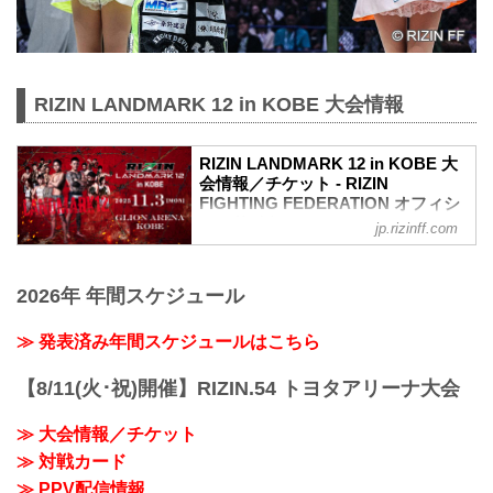
RIZIN LANDMARK 12 in KOBE 大会情報
RIZIN LANDMARK 12 in KOBE 大
会情報／チケット - RIZIN
FIGHTING FEDERATION オフィシ
ャルサイト
jp.rizinff.com
更新情報
10/27（月）更新
2026年 年間スケジュール
チケットは完売いたしました。
RIZIN LANDMARK 12 in KOBEのご観戦
はPPVチケットをお買い求めの上、ライ
≫ 発表済み年間スケジュールはこちら
ブ配信でお楽しみください。
RIZIN LANDMARK 12 in KOBE 大会概要
【8/11(火･祝)開催】RIZIN.54 トヨタアリーナ大会
開催日時
2025年11月3日（月・祝）11:00開場／
≫ 大会情報／チケット
13:00開始
≫ 対戦カード
※オープニングファイトは11:30開始予定
会場
≫ PPV配信情報