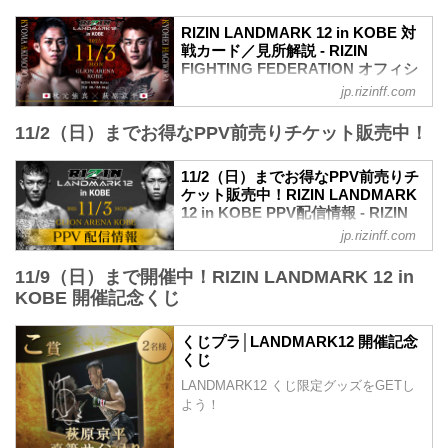
更新情報
10/27（月）更新
RIZIN LANDMARK 12 in KOBE 対
チケットは完売いたしました。
戦カード／見所解説 - RIZIN
RIZIN LANDMARK 12 in KOBEのご観戦
FIGHTING FEDERATION オフィシ
はPPVチケットをお買い求めの上、ライ
ャルサイト
jp.rizinff.com
ブ配信でお楽しみください。
RIZINマッチメイク担当のチャーリーが対
RIZIN LANDMARK 12 in KOBE 大会概要
11/2（日）までお得なPPV前売りチケット販売中！
戦カードの見所を紹介！選手のバッグボ
開催日時
ーンやストロングポイントを把握すれ
2025年11月3日（月・祝）11:00開場／
ば、試合観戦がもっと楽しくなる！観戦
11/2（日）までお得なPPV前売りチ
13:00開始
前に是非チェックしておこう！
ケット販売中！RIZIN LANDMARK
※オープニングファイトは11:30開始予定
※見所解説は随時更新いたします。
12 in KOBE PPV配信情報 - RIZIN
会場
試合順
FIGHTING FEDERATION オフィシ
GLION ARENA KOBE
jp.rizinff.com
第14試合／秋元強真 vs. 萩原京平
ャルサイト
阪急「神戸三宮駅」：徒歩 約18分
RIZIN MMAルール：5分 3R（66.0kg）
阪神「神戸三宮駅」：徒歩 約17分
11/9（日）まで開催中！RIZIN LANDMARK 12 in
RIZIN LANDMARK 12 in KOBEのPPV配
秋元強真 vs. 萩原京平
JR「三ノ宮駅」：...
信チケットが、10月10日（金）12時より
KOBE 開催記念くじ
秋元強真
RIZIN 100 CLUB、RIZIN LIVE、
打撃｜右ストレート｜スピード｜カーフ
ABEMA、U-NEXTにて販売がスタートし
キック
くじプラ│LANDMARK12 開催記念
たぞ！（※スカパー！は※10/17（金）販
くじ
萩原京平
売開始）
打撃｜左ストレート｜打撃スピード｜冷
LANDMARK12 くじ限定グッズをGETし
お得なPPV前売りチケットは、大会前日
静さ
よう！
の11月2日（日）23:59まで販売！
見所解説
会場に来られない方、また会場にも行く
RIZINフェザー級の一戦。萩原はカ...
が実況・解説ありで試合を見たい方は是