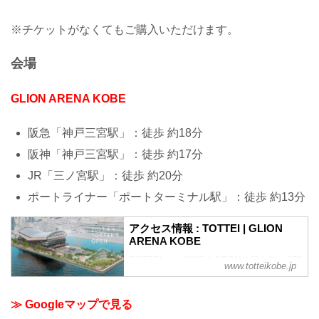
※チケットがなくてもご購入いただけます。
会場
GLION ARENA KOBE
阪急「神戸三宮駅」：徒歩 約18分
阪神「神戸三宮駅」：徒歩 約17分
JR「三ノ宮駅」：徒歩 約20分
ポートライナー「ポートターミナル駅」：徒歩 約13分
アクセス情報 : TOTTEI | GLION
ARENA KOBE
TOTTEI は、2025.4 OPENの日本初・270
www.totteikobe.jp
度海に囲まれたアリーナ：GLION ARENA
KOBEを中核施設とするエリア愛称で
す。
≫ Googleマップで見る