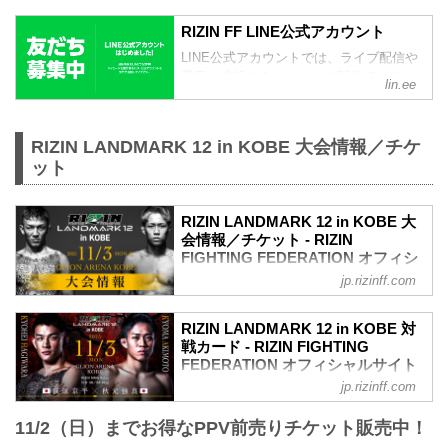
RIZIN FF LINE公式アカウント
LINE公式アカウントでは、ライブ配信や
重要な情報のみメッセージ配信でお知ら
lin.ee
せ、その他はタイムラインで情報を発信
しているぞ！是非、LINE公式アカウント
をフォローしよう！
RIZIN LANDMARK 12 in KOBE 大会情報／チケ
ット
RIZIN LANDMARK 12 in KOBE 大
会情報／チケット - RIZIN
FIGHTING FEDERATION オフィシ
ャルサイト
jp.rizinff.com
RIZIN LANDMARK 12 in KOBE 大会概要
開催日時
RIZIN LANDMARK 12 in KOBE 対
2025年11月3日（月・祝）11:00開場（予
戦カード - RIZIN FIGHTING
定）／13:00開始（予定）
FEDERATION オフィシャルサイト
※開場・開始時間は決定次第RIZIN FFオ
jp.rizinff.com
萩原京平 vs. 秋元強真
フィシャルサイトにてご案内します。
RIZIN MMAルール：5分3R（66.0kg）
会場
11/2（日）までお得なPPV前売りチケット販売中！
萩原京平 vs. 秋元強真
GLION ARENA KOBE
女子スーパーアトム級タイトルマッチ／