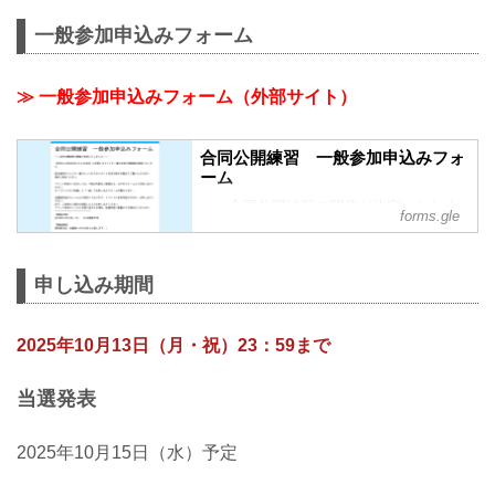
公開練習 開催決定！ ファンクラブ会員様
一般参加申込みフォーム
の中から抽選で本イベントに特別ご招待
合同公開練習は「RIZIN LANDMARK 12
in KOBE」に出場するファイター達の貴
≫ 一般参加申込みフォーム（外部サイト）
重な練習風景をご覧いただけます！たく
さんのご応募お待ちしております！
『RIZIN LANDMARK 12 in KOBE』合同
合同公開練習 一般参加申込みフォ
公開練習 ■開催日時2025年10月18日
ーム
（土）16:30 開始予定 ■開催場所 東京都
内某所※当選者へ...
＼＼合同公開練習の開催が決定いたしま
forms.gle
した／／
『RIZIN LANDMARK 12 in KOBE』に出
場するファイター達の合同公開練習を実
申し込み期間
施いたします。
試合直前のファイター達のミット打ちや
メディア対応の様子を間近でご覧いただ
2025年10月13日（月・祝）23：59まで
けます。
是非ご参加ください。
イベント参加につきましては、下記の内
当選発表
容をご確認の上、以下のフォームよりお
申し込みください。
2025年10月15日（水）予定
※「ファンクラブ会員」と「一般」でお
申し込みフォームが異なります。