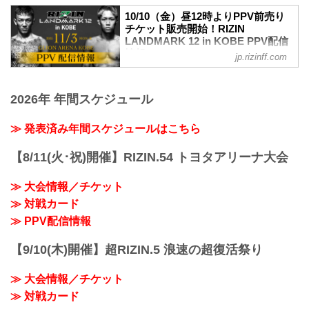
阪急「神戸三宮駅」：徒歩 約18分
伊澤星花 vs. 大島沙緒里
10/10（金）昼12時よりPPV前売り
阪神「神戸三宮駅」：徒歩 約17分
女子スーパーアトム級タイトルマッチ
チケット販売開始！RIZIN
JR「三ノ宮駅」：徒歩 約20分
RIZIN MMAルール：5分 3R（49.0kg）
LANDMARK 12 in KOBE PPV配信
ポートライナー「ポートターミナル
伊澤星花 vs. 大島沙緒里
情報 - RIZIN FIGHTING
駅」：徒歩 約13分
jp.rizinff.com
摩嶋一整 vs. 木村柊也
FEDERATION オフィシャルサイト
アクセス情報 : TOTTEI | GLION ARENA
RIZIN MMAルール：5分 3R（66.0kg）
KO...
RIZIN LANDMARK 12 in KOBEのPPV配
摩嶋一整 vs. 木村柊也
信チケットが、10月10日（金）12時より
2026年 年間スケジュール
中島太一 vs. 後藤丈治
RIZIN 100 CLUB、RIZIN LIVE、
RIZIN MMAルール：5分3R（61.0kg）
ABEMA、U-NEXTにて販売がスタートし
≫ 発表済み年間スケジュールはこちら
中島太一 ...
たぞ！（※スカパー！は※10/17（金）販
売開始）
【8/11(火･祝)開催】RIZIN.54 トヨタアリーナ大会
お得なPPV前売りチケットは、大会前日
の11月2日（日）23:59まで販売！
≫ 大会情報／チケット
会場に来られない方、また会場にも行く
が実況・解説ありで試合を見たい方は是
≫ 対戦カード
非、お好きな配信サービスでRIZIN
≫ PPV配信情報
LANDMARK 12 in KOBEを全試合リアル
タイ...
【9/10(木)開催】超RIZIN.5 浪速の超復活祭り
≫ 大会情報／チケット
≫ 対戦カード