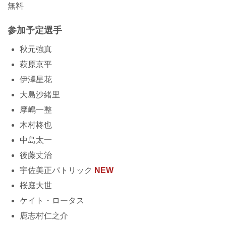
無料
参加予定選手
秋元強真
萩原京平
伊澤星花
大島沙緒里
摩嶋一整
木村柊也
中島太一
後藤丈治
宇佐美正パトリック
NEW
桜庭大世
ケイト・ロータス
鹿志村仁之介