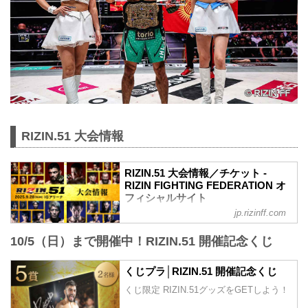
RIZIN.51 大会情報
RIZIN.51 大会情報／チケット -
RIZIN FIGHTING FEDERATION オ
フィシャルサイト
jp.rizinff.com
更新情報
8/30（土）更新
10/5（日）まで開催中！RIZIN.51 開催記念くじ
A席、ステージサイドS席の2券種の追加
販売が決定！
8/21（木）更新
くじプラ│RIZIN.51 開催記念くじ
S席完売いたしました。
くじ限定 RIZIN.51グッズをGETしよう！
8/18（月）更新
VVIP席、A席完売いたしました。