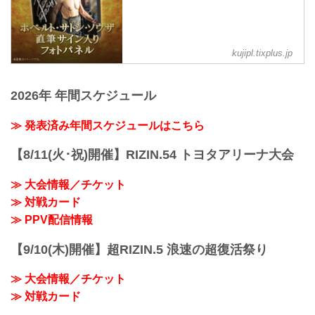
開場（予定）が以下の時間に変更となり
ました。
11:30開場（予定）／13:00開始（予定）
↓
kujipl.tixplus.jp
11:00開場（予定）／13:00開始（予定）
MOVIE
- YouTube
2026年 年間スケジュール
youtu.be
RIZIN.51 大会概要
≫ 発表済み年間スケジュールはこちら
2025年9月28日（日）11:00開場／13:00開
始
【8/11(火･祝)開催】RIZIN.54 トヨタアリーナ大会
※オープニングファイトは11...
≫ 大会情報／チケット
≫ 対戦カード
≫ PPV配信情報
【9/10(木)開催】超RIZIN.5 浪速の超復活祭り
≫ 大会情報／チケット
≫ 対戦カード