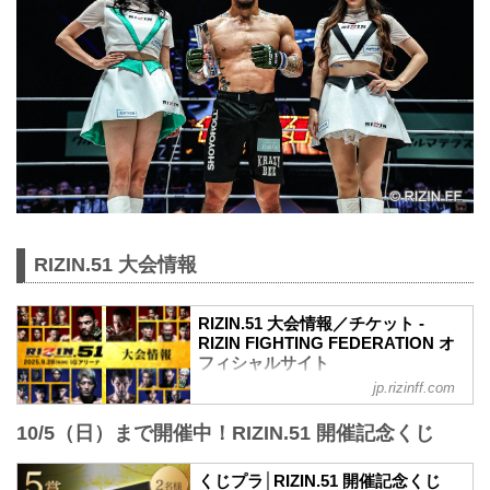
RIZIN.51 大会情報
RIZIN.51 大会情報／チケット -
RIZIN FIGHTING FEDERATION オ
フィシャルサイト
jp.rizinff.com
更新情報
8/30（土）更新
10/5（日）まで開催中！RIZIN.51 開催記念くじ
A席、ステージサイドS席の2券種の追加
販売が決定！
8/21（木）更新
くじプラ│RIZIN.51 開催記念くじ