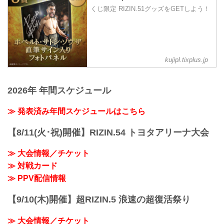
S席完売いたしました。
くじ限定 RIZIN.51グッズをGETしよう！
8/18（月）更新
VVIP席、A席完売いたしました。
開場（予定）が以下の時間に変更となり
ました。
11:30開場（予定）／13:00開始（予定）
↓
kujipl.tixplus.jp
11:00開場（予定）／13:00開始（予定）
MOVIE
- YouTube
2026年 年間スケジュール
youtu.be
RIZIN.51 大会概要
≫ 発表済み年間スケジュールはこちら
2025年9月28日（日）11:00開場／13:00開
始
【8/11(火･祝)開催】RIZIN.54 トヨタアリーナ大会
※オープニングファイトは11...
≫ 大会情報／チケット
≫ 対戦カード
≫ PPV配信情報
【9/10(木)開催】超RIZIN.5 浪速の超復活祭り
≫ 大会情報／チケット