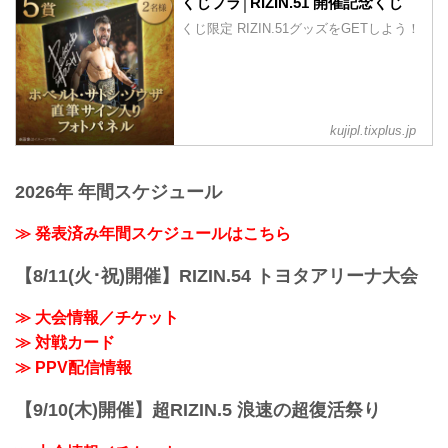
くじプラ│RIZIN.51 開催記念くじ
クター・コレスニック
始
お得なPPV前売りチケットは、大会前日
第12試合／RIZIN WORLD GP...
くじ限定 RIZIN.51グッズをGETしよう！
※オープニングファイトは11...
の9月27日（土）23:59まで販売！
会場に来られない方、また会場にも行く
が実況・解説ありで試合を見たい方は是
非、お好きな配信サービスでRIZIN.51名
古屋大会を全試合リアルタイムで視聴し
よう！
kujipl.tixplus.jp
PPV販売スケジュール一覧
配信日時 料金 配信媒体 アーカイブ
期間 応援
2026年 年間スケジュール
...
≫ 発表済み年間スケジュールはこちら
【8/11(火･祝)開催】RIZIN.54 トヨタアリーナ大会
≫ 大会情報／チケット
≫ 対戦カード
≫ PPV配信情報
【9/10(木)開催】超RIZIN.5 浪速の超復活祭り