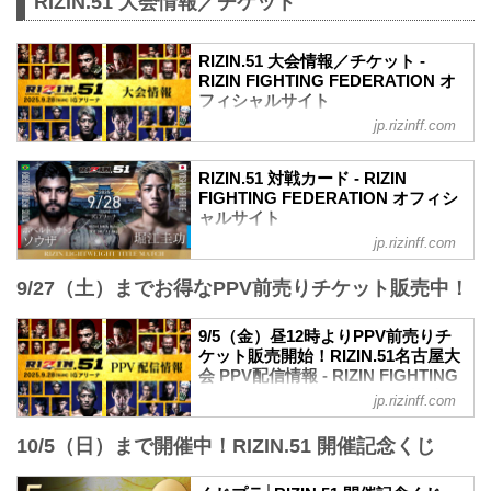
RIZIN.51 大会情報／チケット
RIZIN.51 大会情報／チケット -
RIZIN FIGHTING FEDERATION オ
フィシャルサイト
jp.rizinff.com
更新情報
8/30（土）更新
A席、ステージサイドS席の2券種の追加
RIZIN.51 対戦カード - RIZIN
販売が決定！
FIGHTING FEDERATION オフィシ
8/21（木）更新
ャルサイト
S席完売いたしました。
jp.rizinff.com
試合順
8/18（月）更新
第14試合／ライト級タイトルマッチ ホベ
VVIP席、A席完売いたしました。
9/27（土）までお得なPPV前売りチケット販売中！
ルト・サトシ・ソウザ vs. 堀江圭功
開場（予定）が以下の時間に変更となり
ライト級タイトルマッチ
ました。
RIZIN MMAルール：5分 3R（71.0kg）
9/5（金）昼12時よりPPV前売りチ
11:30開場（予定）／13:00開始（予定）
ホベルト・サトシ・ソウザ vs. 堀江圭功
ケット販売開始！RIZIN.51名古屋大
↓
第13試合／フェザー級タイトルマッチ ラ
会 PPV配信情報 - RIZIN FIGHTING
11:00開場（予定）／13:00開始（予定）
ジャブアリ・シェイドゥラエフ vs. ビク
FEDERATION オフィシャルサイト
MOVIE
jp.rizinff.com
ター・コレスニック
- YouTube
RIZIN.51名古屋大会のPPV配信チケット
フェザー級タイトルマッチ
youtu.be
10/5（日）まで開催中！RIZIN.51 開催記念くじ
が、9月5日（金）12時よりRIZIN 100
RIZIN MMAルール：5分3R（66.0kg）
RIZIN.51 大会概要
CLUB、ABEMA、U-NEXT、RIZIN LIVE
ラジャブアリ・シェイドゥラエフ vs. ビ
2025年9月28日（日）11:00開場／13:00開
にて販売がスタートしたぞ！