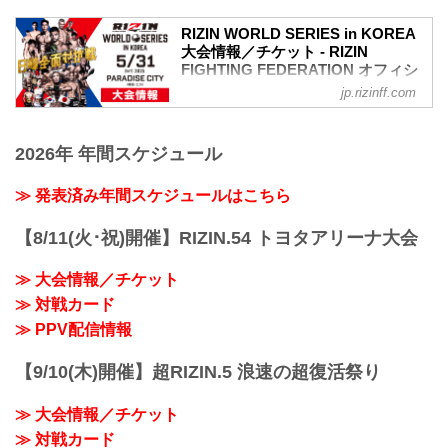
RIZIN WORLD SERIES in KOREA
大会情報／チケット - RIZIN
FIGHTING FEDERATION オフィシ
ャルサイト
jp.rizinff.com
更新情報
【5/9更新】全席種完売のお知らせ
2026年 年間スケジュール
RIZIN WORLD SERIES in KOREAのチケ
ットは全席種完売いたしました。大会を
ご覧になりたい方はPPVライブ配信チケ
≫ 発表済み年間スケジュールはこちら
ットをお買い求めください。
5/30（金）までお得なPPV前売りチケッ
【8/11(火･祝)開催】RIZIN.54 トヨタアリーナ大会
ト販売中！RIZIN WORLD SERIES in
KOREA PPV配信情報 - RIZIN FIGHTING
≫ 大会情報／チケット
FEDERATION オフィシャルサイト
≫ 対戦カード
RIZIN WORLD SERIES in KOREAのPPV
配信チケットが、本日5月...
≫ PPV配信情報
【9/10(木)開催】超RIZIN.5 浪速の超復活祭り
≫ 大会情報／チケット
≫ 対戦カード