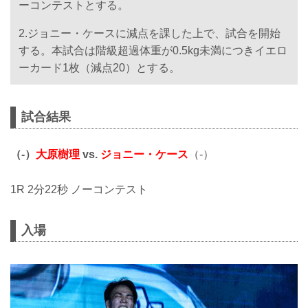
ーコンテストとする。
2.ジョニー・ケースに減点を課した上で、試合を開始
する。本試合は階級超過体重が0.5kg未満につきイエロ
ーカード1枚（減点20）とする。
試合結果
（-）
大原樹理
vs.
ジョニー・ケース
（-）
1R 2分22秒 ノーコンテスト
入場