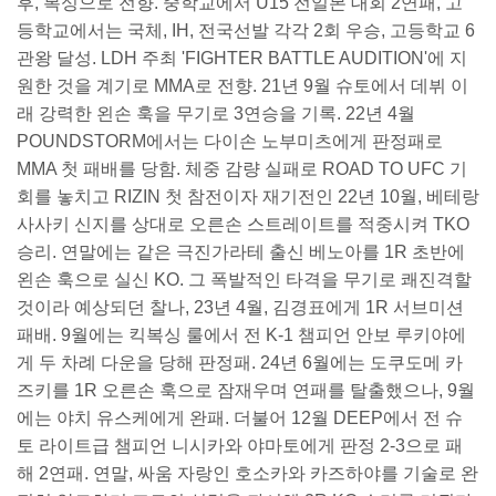
후, 복싱으로 전향. 중학교에서 U15 전일본 대회 2연패, 고
등학교에서는 국체, IH, 전국선발 각각 2회 우승, 고등학교 6
관왕 달성. LDH 주최 'FIGHTER BATTLE AUDITION'에 지
원한 것을 계기로 MMA로 전향. 21년 9월 슈토에서 데뷔 이
래 강력한 왼손 훅을 무기로 3연승을 기록. 22년 4월
POUNDSTORM에서는 다이손 노부미츠에게 판정패로
MMA 첫 패배를 당함. 체중 감량 실패로 ROAD TO UFC 기
회를 놓치고 RIZIN 첫 참전이자 재기전인 22년 10월, 베테랑
사사키 신지를 상대로 오른손 스트레이트를 적중시켜 TKO
승리. 연말에는 같은 극진가라테 출신 베노아를 1R 초반에
왼손 훅으로 실신 KO. 그 폭발적인 타격을 무기로 쾌진격할
것이라 예상되던 찰나, 23년 4월, 김경표에게 1R 서브미션
패배. 9월에는 킥복싱 룰에서 전 K-1 챔피언 안보 루키야에
게 두 차례 다운을 당해 판정패. 24년 6월에는 도쿠도메 카
즈키를 1R 오른손 훅으로 잠재우며 연패를 탈출했으나, 9월
에는 야치 유스케에게 완패. 더불어 12월 DEEP에서 전 슈
토 라이트급 챔피언 니시카와 야마토에게 판정 2-3으로 패
해 2연패. 연말, 싸움 자랑인 호소카와 카즈하야를 기술로 완