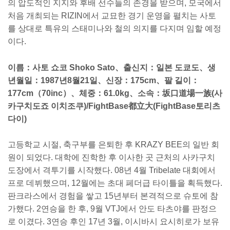
의 압도적인 지지와 후배 선수들의 존경을 받으며, 모국에서
처음 개최되는 RIZIN에서 교묘한 경기 운영을 펼치는 사토
를 상대로 특유의 스태미나와 철의 의지를 다지며 임할 예정
이다.
이름：사토 쇼코 Shoko Sato、출신지：일본 도쿄도、생
년월일：1987년8월21일、신장：175cm、팔 길이：
177cm（70inc）、체중：61.0kg、소속：坂口道場一族(사
카구치도죠 이치조쿠)/FightBase都立大(FightBase토리츠
다이)
고등학교 시절, 축구부를 은퇴한 후 KRAZY BEE의 일반 회
원이 되었다. 대학에 진학한 후 이사한 곳 근처의 사카구치
도장에서 격투기를 시작했다. 08년 4월 Tribelate 대회에서
프로 데뷔했으며, 12월에는 초대 페더급 타이틀을 획득했다.
판크라스에서 경험을 쌓고 15년부터 본격적으로 슈토에 참
가했다. 2연승을 한 후, 9월 VTJ에서 안도 타츠야를 판정으
로 이겼다. 3연승 후인 17년 3월, 이시바시 요시히로가 보유