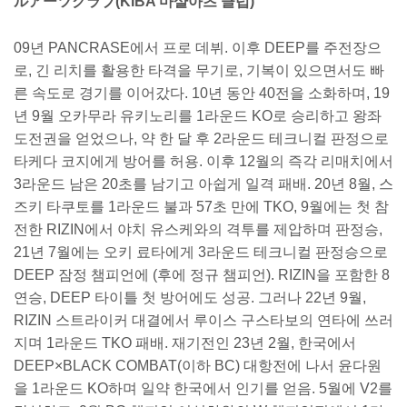
ルアーツクラブ(KIBA 마샬아츠 클럽)
09년 PANCRASE에서 프로 데뷔. 이후 DEEP를 주전장으
로, 긴 리치를 활용한 타격을 무기로, 기복이 있으면서도 빠
른 속도로 경기를 이어갔다. 10년 동안 40전을 소화하며, 19
년 9월 오카무라 유키노리를 1라운드 KO로 승리하고 왕좌
도전권을 얻었으나, 약 한 달 후 2라운드 테크니컬 판정으로
타케다 코지에게 방어를 허용. 이후 12월의 즉각 리매치에서
3라운드 남은 20초를 남기고 아쉽게 일격 패배. 20년 8월, 스
즈키 타쿠토를 1라운드 불과 57초 만에 TKO, 9월에는 첫 참
전한 RIZIN에서 야치 유스케와의 격투를 제압하며 판정승,
21년 7월에는 오키 료타에게 3라운드 테크니컬 판정승으로
DEEP 잠정 챔피언에 (후에 정규 챔피언). RIZIN을 포함한 8
연승, DEEP 타이틀 첫 방어에도 성공. 그러나 22년 9월,
RIZIN 스트라이커 대결에서 루이스 구스타보의 연타에 쓰러
지며 1라운드 TKO 패배. 재기전인 23년 2월, 한국에서
DEEP×BLACK COMBAT(이하 BC) 대항전에 나서 윤다원
을 1라운드 KO하며 일약 한국에서 인기를 얻음. 5월에 V2를