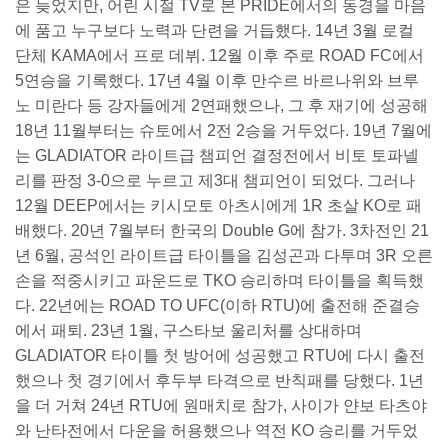
은 늦었지만, 어린 시절 TV로 본 PRIDE에서의 동경을 마음
에 품고 누구보다 노력과 단련을 거듭했다. 14년 3월 로컬
단체 KAMA에서 프로 데뷔. 12월 이후 주로 ROAD FC에서
5연승을 기록했다. 17년 4월 이후 만수르 바르나위와 브루
노 미란다 등 강자들에게 2연패했으나, 그 후 재기에 성공해
18년 11월부터는 슈토에서 2전 2승을 거두었다. 19년 7월에
는 GLADIATOR 라이트급 챔피언 결정전에서 비토 토파넬
리를 판정 3-0으로 누르고 제3대 챔피언이 되었다. 그러나
12월 DEEP에서는 키시모토 아츠시에게 1R 초살 KO로 패
배했다. 20년 7월부터 한국의 Double G에 참가. 3차전인 21
년 6월, 공석인 라이트급 타이틀을 김성곤과 다투며 3R 오른
손을 적중시키고 파운드로 TKO 승리하며 타이틀을 획득했
다. 22년에는 ROAD TO UFC(이하 RTU)에 출전해 준결승
에서 패퇴. 23년 1월, 구스타보 울리처를 상대하며
GLADIATOR 타이틀 첫 방어에 성공했고 RTU에 다시 출전
했으나 첫 경기에서 후두부 타격으로 반칙패를 당했다. 1년
을 더 거쳐 24년 RTU에 원매치로 참가, 사이가 얀보 타츠야
와 난타전에서 다운을 허용했으나 역전 KO 승리를 거두었