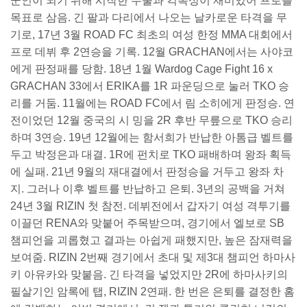
군인이 되기 위해 시작한 무술과 킥복싱이 재미있어 프로를
목표로 삼음. 긴 팔과 다리에서 나오는 날카로운 타격을 무
기로, 17년 3월 ROAD FC 최초의 여성 한정 MMA 대회에서
프로 데뷔 후 2연승을 기록. 12월 GRACHAN에서는 사야코
에게 판정패를 당함. 18년 1월 Wardog Cage Fight 16 x
GRACHAN 33에서 ERIKA를 1R 파운딩으로 눌러 TKO 승
리를 거둠. 11월에는 ROAD FC에서 림 소히에게 판정승. 연
전이었던 12월 중국의 시 밍을 2R 후반 무릎으로 TKO 승리
하며 3연승. 19년 12월에는 함서희가 반납한 아톰급 벨트를
두고 박정은과 대결. 1R에 펀치로 TKO 패배하며 왕좌 획득
에 실패. 21년 9월의 재대결에서 판정승을 거두고 왕좌 차
지. 그러나 이후 벨트를 반납하고 은퇴. 3년의 공백을 거쳐
24년 3월 RIZIN 첫 참전. 데뷔전에서 갑자기 여성 격투기를
이끌던 RENA와 맞붙어 주목받으며, 경기에서 엘보로 SB
챔피언을 괴롭혔고 결과는 아쉽게 패했지만, 높은 잠재력을
보여줌. RIZIN 2번째 경기에서 초대 및 제3대 챔피언 하마사
키 아유카와 맞붙음. 긴 타격을 넣었지만 2R에 하마사키의
필살기인 암록에 탭, RIZIN 2연패. 한 번은 은퇴를 결정한 홈