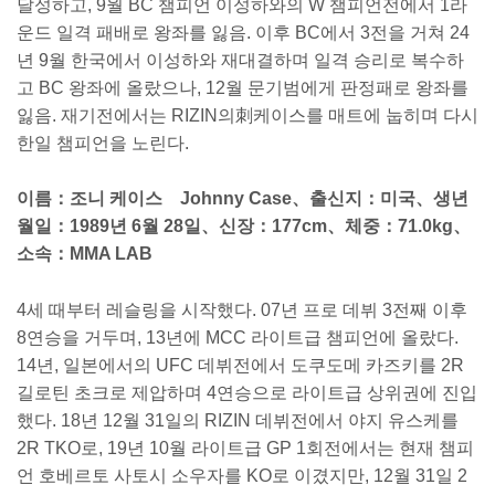
달성하고, 9월 BC 챔피언 이성하와의 W 챔피언전에서 1라
운드 일격 패배로 왕좌를 잃음. 이후 BC에서 3전을 거쳐 24
년 9월 한국에서 이성하와 재대결하며 일격 승리로 복수하
고 BC 왕좌에 올랐으나, 12월 문기범에게 판정패로 왕좌를
잃음. 재기전에서는 RIZIN의刺케이스를 매트에 눕히며 다시
한일 챔피언을 노린다.
이름：조니 케이스 Johnny Case、출신지：미국、생년
월일：1989년 6월 28일、신장：177cm、체중：71.0kg、
소속：MMA LAB
4세 때부터 레슬링을 시작했다. 07년 프로 데뷔 3전째 이후
8연승을 거두며, 13년에 MCC 라이트급 챔피언에 올랐다.
14년, 일본에서의 UFC 데뷔전에서 도쿠도메 카즈키를 2R
길로틴 초크로 제압하며 4연승으로 라이트급 상위권에 진입
했다. 18년 12월 31일의 RIZIN 데뷔전에서 야지 유스케를
2R TKO로, 19년 10월 라이트급 GP 1회전에서는 현재 챔피
언 호베르토 사토시 소우자를 KO로 이겼지만, 12월 31일 2