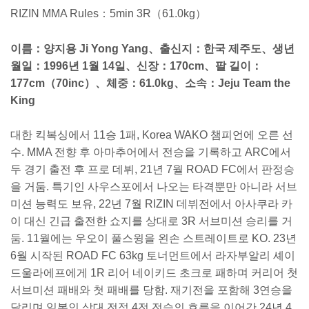
RIZIN MMA Rules：5min 3R（61.0kg）
이름：양지용 Ji Yong Yang、출신지：한국 제주도、생년
월일：1996년 1월 14일、신장：170cm、팔 길이：
177cm（70inc）、체중：61.0kg、소속：Jeju Team the
King
대한 킥복싱에서 11승 1패, Korea WAKO 챔피언에 오른 선
수. MMA 전향 후 아마추어에서 전승을 기록하고 ARC에서
두 경기 출전 후 프로 데뷔, 21년 7월 ROAD FC에서 판정승
을 거둠. 특기인 사우스포에서 나오는 타격뿐만 아니라 서브
미션 능력도 보유, 22년 7월 RIZIN 데뷔전에서 아사쿠라 카
이 대신 긴급 출전한 쇼지를 상대로 3R 서브미션 승리를 거
둠. 11월에는 우오이 풀스윙을 왼손 스트레이트로 KO. 23년
6월 시작된 ROAD FC 63kg 토너먼트에서 라자부알리 셰이
드울라에프에게 1R 리어 네이키드 초크로 패하며 커리어 첫
서브미션 패배와 첫 패배를 당함. 재기전을 포함해 3연승을
달리며 일본인 상대 전적 4전 전승의 흐름을 이어간 24년 4