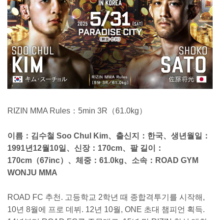
RIZIN MMA Rules：5min 3R（61.0kg）
이름：김수철 Soo Chul Kim、출신지：한국、생년월일：
1991년12월10일、신장：170cm、팔 길이：
170cm（67inc）、체중：61.0kg、소속：ROAD GYM
WONJU MMA
ROAD FC 추천. 고등학교 2학년 때 종합격투기를 시작해,
10년 8월에 프로 데뷔. 12년 10월, ONE 초대 챔피언 획득.