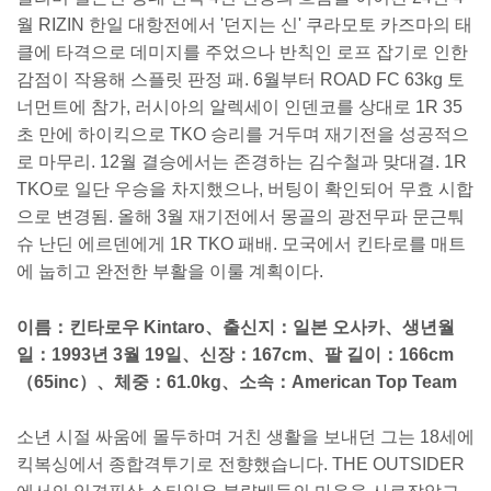
월 RIZIN 한일 대항전에서 '던지는 신' 쿠라모토 카즈마의 태
클에 타격으로 데미지를 주었으나 반칙인 로프 잡기로 인한
감점이 작용해 스플릿 판정 패. 6월부터 ROAD FC 63kg 토
너먼트에 참가, 러시아의 알렉세이 인덴코를 상대로 1R 35
초 만에 하이킥으로 TKO 승리를 거두며 재기전을 성공적으
로 마무리. 12월 결승에서는 존경하는 김수철과 맞대결. 1R
TKO로 일단 우승을 차지했으나, 버팅이 확인되어 무효 시합
으로 변경됨. 올해 3월 재기전에서 몽골의 광전무파 문근퉈
슈 난딘 에르덴에게 1R TKO 패배. 모국에서 킨타로를 매트
에 눕히고 완전한 부활을 이룰 계획이다.
이름：킨타로우 Kintaro、출신지：일본 오사카、생년월
일：1993년 3월 19일、신장：167cm、팔 길이：166cm
（65inc）、체중：61.0kg、소속：American Top Team
소년 시절 싸움에 몰두하며 거친 생활을 보내던 그는 18세에
킥복싱에서 종합격투기로 전향했습니다. THE OUTSIDER