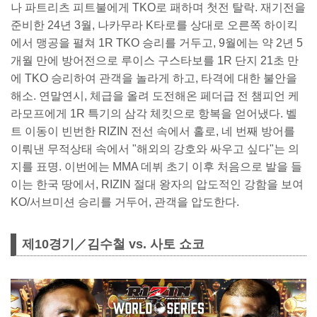
나 파트리츠 피트불에게 TKO로 패하며 첫전 탈락. 재기전을
준비한 24년 3월, 나카무라 K타로를 상대로 오른쪽 하이킥
에서 맹공을 펼쳐 1R TKO 승리를 거두고, 9월에는 약 2년 5
개월 만에 방어전으로 루이스 구스타보를 1R 단지 21초 만
에 TKO 승리하여 관객을 놀라게 하고, 타격에 대한 불안을
해소. 연말연시, 체급을 올려 도전해온 페더급 전 챔피언 케
라모프에게 1R 특기의 삼각 체킷으로 항복을 얻어냈다. 벨
트 이동이 빈번한 RIZIN 전선 속에서 홀로, 네 번째 방어를
이뤄낸 무적상태 속에서 "해외의 강호와 싸우고 싶다"는 의
지를 표명. 이번에는 MMA 데뷔 초기 이후 처음으로 발을 들
이는 한국 땅에서, RIZIN 절대 왕자의 압도적인 강함을 보여
KO/서브미션 승리를 거두어, 관객을 압도한다.
제10경기／김수철 vs. 사토 쇼코