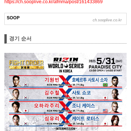
https://ch.sooplive.co.kr/afmma/post/161433869
SOOP
ch.sooplive.co.kr
경기 순서