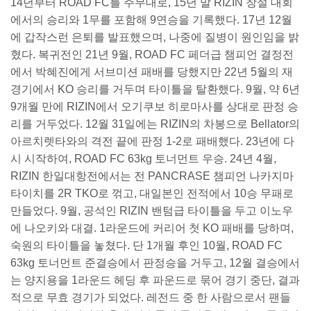
14년부터 ROAD FC를 주무대로, 15년 말 RIZIN 창설 대회
에서의 승리와 1무를 포함해 9연승을 기록했다. 17년 12월
에 갑작스런 은퇴를 발표했으며, 나중에 질병이 원인임을 밝
혔다. 복귀전인 21년 9월, ROAD FC 페더급 챔피언 결정전
에서 박혜진에게 서브미션 패배를 당했지만 22년 5월의 재
경기에서 KO 승리를 거두며 타이틀을 탈환했다. 9월, 약 6년
9개월 만에 RIZIN에서 오기쿠보 히로마사를 상대로 판정 승
리를 거두었다. 12월 31일에는 RIZIN의 차봉으로 Bellator의
아르치렛타와의 격전 끝에 판정 1-2로 패배했다. 23년에 다
시 시작하여, ROAD FC 63kg 토너먼트 우승. 24년 4월,
RIZIN 한일대항전에서는 전 PANCRASE 챔피언 나카지마
타이치를 2R TKO로 꺾고, 대일본인 전적에서 10승 무패로
만들었다. 9월, 공석인 RIZIN 밴텀급 타이틀을 두고 이노우
에 나오키와 대결. 1라운드에 커리어 첫 KO 패배를 당하며,
숙원의 타이틀을 놓쳤다. 단 1개월 후인 10월, ROAD FC
63kg 토너먼트 준결승에서 판정승을 거두고, 12월 결승에서
는 양지용을 1라운드 헤딩 후 파운드로 묶어 경기 중단, 결과
적으로 무효 경기가 되었다. 레전드 중 한 사람으로서 팬들