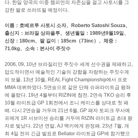
다. 한일 양국의 이중 챔피언의 자존심을 걸고 사토시를 그
강한 팔로 쓰러뜨릴 예정이다.
이름：호베르투 사토시 소자、Roberto Satoshi Souza、
출신지：브라질 상파울루、생년월일：1989년9월19일、
신장：180cm、팔 길이：185cm（73inc）、체중：
71.0kg、소속：본사이 주짓수
2006, 09, 10년 브라질리안 주짓수 세계 선수권을 제패하고,
압도적이면서 예술적인 기술의 강함을 자랑하는 주짓수계
의 보물. 13년 10월, REAL Fight Championship에서 프로
MMA 데뷔하였다. 5연승으로 같은 단체 슈퍼라이트급 왕좌
에 올랐다. 19년 4월부터 RIZIN에 참전. 2연속 TKO 승리 후
10월 라이트급 GP 1회전에서 조니 케이스를 상대로 첫 패
배. 다시 2연승을 거두며 21년 6월, GP 패자 토피크 무사예
프에게 1R 서브미션 승리를 거두며 RIZIN 라이트급 초대 왕
자로 빛났다. 22년 연말, AJ 맥키에게 판정패. 23년 7월, 개
최 4일 전의 긴급 발표로 Bellator 라이트급 GP에 참가했으