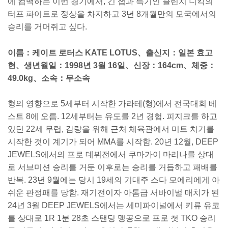
에 컴백하는 이번 경기에서, 긴 잽과 특기인 클린치 니킥의
터프 파이트로 정상을 차지하고 3년 8개월만의 모국에서의
승리를 거머쥐고 싶다.
이름：케이트 로터스 KATE LOTUS、출신지：일본 효고
현、생년월일：1998년 3월 16일、신장：164cm、체중：
49.0kg、소속：무소속
형의 영향으로 5세부터 시작한 가라테(형)에서 전국대회 베
스트 8에 오름. 12세부터는 유도를 2년 경험. 피지크를 하고
있던 22세 무렵, 감량을 위해 근처 체육관에서 미트 치기를
시작한 것이 계기가 되어 MMA를 시작함. 20년 12월, DEEP
JEWELS에서의 프로 데뷔전에서 쿠마가이 마리나를 상대
로 서브미션 승리를 거둔 이후로는 승리를 거듭하고 패배를
반복. 23년 9월에는 당시 19세의 기대주 스다 모에리에게 아
쉬운 판정패를 당함. 재기전이자 아톰급 서바이벌 매치가 된
24년 3월 DEEP JEWELS에서는 세미파이널에서 키류 유코
를 상대로 1R 1분 28초 스탠딩 맹공으로 프로 첫 TKO 승리