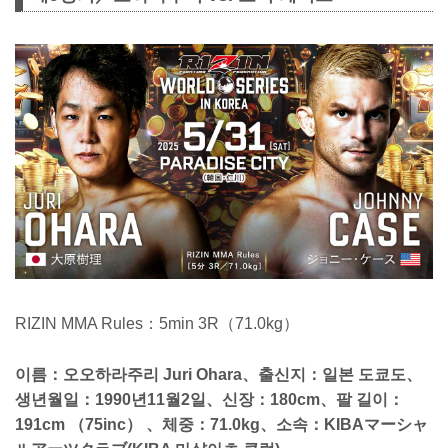
RIZIN MMA Rules：5min 3R（71.0kg）
이름：오오하라주리 Juri Ohara、출신지：일본 도쿄도、
생년월일：1990년11월2일、신장：180cm、팔 길이：
191cm （75inc） 、체중：71.0kg、소속：KIBAマーシャ