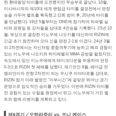
한 환태평양 타이틀에 도전했지만 무승부로 끝났다. 10월,
이시바시와의 제10대 세계 밴텀급 타이틀 결정전에서 판정
승을 거두며 벨트를 획득했고 (2회 방어 후, 20년에 타이틀
을 반납했다). 19년 5월부터는 ONE에 참가하여 하파엘 실
바와 권원일 등 강자들을 상대로 4연승을 기록했다. 23년 10
월, 부상으로 결장한 이노우에 나오키를 대신하여 RIZIN에
긴급 초기 참전하며 오타 신을 판정 2-1로 이겼다. 24년 3월
의 2차전에서는 자신처럼 종합격투기에 능하고 해외 경험이
있는 이노우에 나오키와 하이레벨의 MMA 공방을 펼쳤지만,
속도에서 앞선 이노우에에게 테이크다운을 허용하며 판정
0-3으로 RIZIN 첫 패배를 당했다. 재기전인 9월, 페더급 전
챔피언이자 전향 2차전이 되는 우시쿠 아야타로를 상대로,
RIZIN 참가 이래 별명인 "이부시긴"에 걸맞은 뛰어난 경기
운영으로 압도적인 승리를 거두었다. 이번에 RIZIN 타이틀
전 경험이 있는 수철을 원정에서 꺾고, 이노우에가 가진 벨
트와 함께 리벤지를 계획하고 있다.
제9경기／오하라주리 vs. 조니 케이스