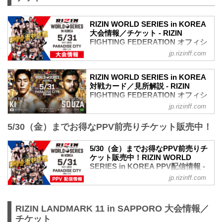
RIZIN WORLD SERIES in KOREA
大会情報／チケット - RIZIN
FIGHTING FEDERATION オフィシ
ャルサイト
jp.rizinff.com
更新情報
【5/9更新】全席種完売のお知らせ
RIZIN WORLD SERIES in KOREA
RIZIN WORLD SERIES in KOREAのチケ
対戦カード／見所解説 - RIZIN
ットは全席種完売いたしました。大会を
FIGHTING FEDERATION オフィシ
ご覧になりたい方はPPVライブ配信チケ
ャルサイト
jp.rizinff.com
ットをお買い求めください。
キ・ウォンビン vs. ホベルト・サトシ・
5/30（金）までお得なPPV前売りチケッ
5/30（金）までお得なPPV前売りチケット販売中！
ソウザ
ト販売中！RIZIN WORLD SERIES in
RIZIN MMAルール：5分 3R（71.0kg）
KOREA PPV配信情報 - RIZIN FIGHTING
キ・ウォンビン vs. ホベルト・サトシ・
5/30（金）までお得なPPV前売りチ
FEDERATION オフィシャルサイト
ソウザ
ケット販売中！RIZIN WORLD
RIZIN WORLD SERIES in KOREAのPPV
キム・スーチョル vs. 佐藤将光
SERIES in KOREA PPV配信情報 -
配信チケットが、本日5月...
RIZIN MMAルール：5分 3R（61.0kg）
RIZIN FIGHTING FEDERATION オ
jp.rizinff.com
キム・スーチョル vs. 佐藤将光
フィシャルサイト
大原樹理 vs. ジョニー・ケース
RIZIN WORLD SERIES in KOREAのPPV
RIZIN MMAルール：5分 3R（71.0kg）
配信チケットが、本日5月12日（月）より
RIZIN LANDMARK 11 in SAPPORO 大会情報／
大原樹理 vs. ジョニー・ケース
RIZIN 100 CLUB、ABEMA、U-NEXT、
チケット
ジ・ヒョクミン vs. 武田光司