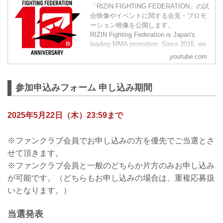
「RIZIN FIGHTING FEDERATION」の試
合映像やイベントに関する会見・プロモ
ーション映像を公開します。
RIZIN Fighting Federation is Japan's
leading MMA promotion. Since 2015, we
have carried on the fighting tradition of
youtube.com
previous world class MMA promotions
such as PRIDE and DREAM. Japan h...
参加申込みフォーム 申し込み期間
2025年5月22日（木）23:59まで
※ファンクラブ会員でお申し込みの方を優先でご当選とさ
せて頂きます。
※ファンクラブ会員と一般のどちらか片方のみお申し込み
が可能です。（どちらもお申し込みの場合は、重複応募扱
いとなります。）
当選発表