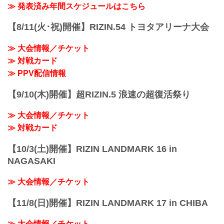
「上町1丁目」バス停留所 徒歩...
SAPPORO オフィシャル観戦ツアー』の
≫ 発表済み年間スケジュールはこちら
一般申し込みがスタート！！
★一般★JALで行く！RIZIN LANDMARK
【8/11(火･祝)開催】RIZIN.54 トヨタアリーナ大会
11 in SAPPOROオフィシャル観戦ツアー
♪ | 北海道ツアー、北海道旅行を探すなら
≫ 大会情報／チケット
格安旅行のJJ tour
「★一般★JALで行く！RIZIN
≫ 対戦カード
LANDMARK 11 in SAPPOROオフィシャ
≫ PPV配信情報
ル観戦ツアー♪ 」 格安ツアー・ホテル予
約ならJJ tourが断然お得！ 北海道 旅...
【9/10(木)開催】超RIZIN.5 浪速の超復活祭り
≫ 大会情報／チケット
≫ 対戦カード
【10/3(土)開催】RIZIN LANDMARK 16 in
NAGASAKI
≫ 大会情報／チケット
【11/8(日)開催】RIZIN LANDMARK 17 in CHIBA
≫ 大会情報／チケット