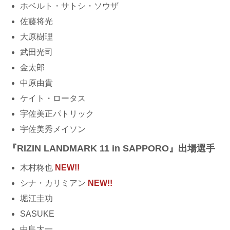
ホベルト・サトシ・ソウザ
佐藤将光
大原樹理
武田光司
金太郎
中原由貴
ケイト・ロータス
宇佐美正パトリック
宇佐美秀メイソン
『RIZIN LANDMARK 11 in SAPPORO』出場選手
⽊村柊也
NEW!!
シナ・カリミアン
NEW!!
堀江圭功
SASUKE
中島太一