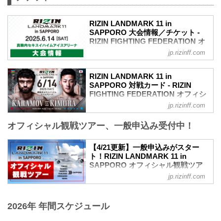
RIZIN LIVEにて販売がスタートしたぞ！
RIZIN MMAルール：5分 3R（66.0kg）
（※スカパー！は※5/18（日）販売開
...
始）
RIZIN LANDMARK 11 in
お得なPPV前売りチケットは、大会前日
SAPPORO 大会情報／チケット -
の5月30日（金）23:59まで販売！
RIZIN FIGHTING FEDERATION オ
フィシャルサイト
会場に来られない方、また会場にも行く
jp.rizinff.com
が実況・解説ありで試合を見たい方は是
RIZIN LANDMARK 11 in SAPPORO 大会
非、お好きな配信サービスでRIZIN
概要
RIZIN LANDMARK 11 in
WORLD SERIES in KOREAを全試合リア
開催日時
SAPPORO 対戦カード - RIZIN
ルタ...
2025年6月14日（土）12:00開場（予定）/
FIGHTING FEDERATION オフィシ
14:00開始（予定）
ャルサイト
jp.rizinff.com
※開場・開始時間は予定です。決定次第
ヴガール・ケラモフ vs. 木村柊也
RIZIN FFオフィシャルサイトにてご案内
オフィシャル観戦ツアー、一般申込み受付中！
RIZIN MMAルール：5分3R（66.0kg）
します。
ヴガール・ケラモフ vs. 木村柊也
終了予定時間
堀江圭功 vs. 西川大和
【4/21更新】一般申込みがスター
19:00〜20:00頃
RIZIN MMAルール：5分3R（71.0kg）
ト！RIZIN LANDMARK 11 in
※試合内容、イベント進行によって終了
堀江圭功 vs. 西川大和
SAPPORO オフィシャル観戦ツア
予定時間が前後することがありますので
ビクター・コレスニック vs. SASUKE
ー - RIZIN FIGHTING
ご了承ください。
jp.rizinff.com
RIZIN MMAルール：5分 3R（66.0kg）
FEDERATION オフィシャルサイト
会場
ビクター・コレスニック vs. SASUKE
真駒内セキスイハイムアイスアリーナ
更新情報
アレクサンダー・ソルダトキン vs. プリ
札幌市営地下鉄南北線「真駒内」駅 徒歩
4/21（月）更新
2026年 年間スケジュール
ンス・アウンアラー
約25分
本日より『RIZIN LANDMARK 11 in
RIZIN WORLD GP 2025 ヘビー級ト...