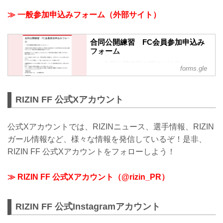
公開練習はファイター達の貴重な練習風
≫ 一般参加申込みフォーム（外部サイト）
景をご覧いただけます。たくさんのご応
募お待ちしております！ 『RIZIN
WORLD SERIES in KOREA』＆『RIZIN
合同公開練習 FC会員参加申込み
LANDMARK 11 in SAPPORO』合同公開
フォーム
練習 ■開催日時2025年5月24...
＼＼合同公開練習の開催が決定いたしま
forms.gle
した／／
『RIZIN WORLD SERIES in KOREA』＆
『RIZIN LANDMARK 11 in SAPPORO』
RIZIN FF 公式Xアカウント
の2大会に出場するファイター達の合同公
開練習を実施いたします。
試合直前のファイター達のミット打ちや
公式Xアカウントでは、RIZINニュース、選手情報、RIZIN
メディア対応の様子を間近でご覧いただ
ガール情報など、様々な情報を発信しているぞ！是非、
けます。
是非ご参加ください。
RIZIN FF 公式Xアカウントをフォローしよう！
イベント参加につきましては、下記の内
容をご確認の上、以下のフォームよりお
≫ RIZIN FF 公式Xアカウント（@rizin_PR）
申し込みください。
※「ファンクラブ会員」と「一般」でお
申し込みフォームが異なりま...
RIZIN FF 公式Instagramアカウント