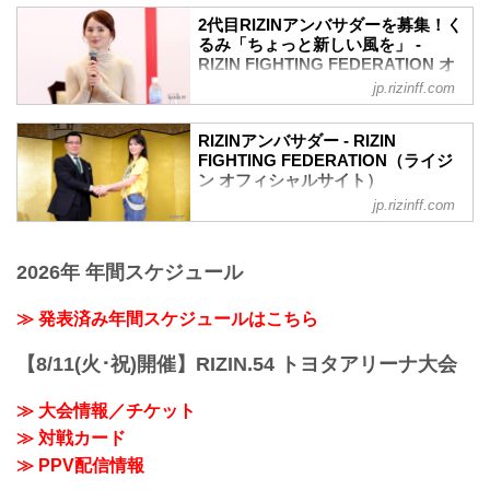
2代目RIZINアンバサダーを募集！く
るみ「ちょっと新しい風を」 -
RIZIN FIGHTING FEDERATION オ
フィシャルサイト
jp.rizinff.com
ヘビー級トーナメント抽選会』の冒頭
で、榊原信行CEOより「2代目RIZINアン
RIZINアンバサダー - RIZIN
バサダー」を募集することが発表され
FIGHTING FEDERATION（ライジ
た。
ン オフィシャルサイト）
その発表にはRIZINアンバサダーのくるみ
jp.rizinff.com
RIZINアンバサダーくるみの活動報告
も登壇し、2人で今回の募集の経緯や、ど
んな人に応募して欲しいかなど思いを話
した。
2026年 年間スケジュール
榊原CEO「10周年企画の一つとして」2
代目を募集
≫ 発表済み年間スケジュールはこちら
くるみが着席すると榊原CEOより、今回
の募集に関して「10周年企画の一つとし
て2代目RIZINアンバサダーを募集しま
【8/11(火･祝)開催】RIZIN.54 トヨタアリーナ大会
す」と話した。くるみは「初代RIZINアン
バサダー」という事となり、今回の募集
≫ 大会情報／チケット
で追加...
≫ 対戦カード
≫ PPV配信情報