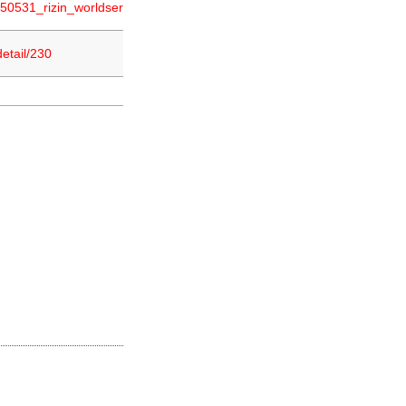
t/250531_rizin_worldseries_korea
etail/230