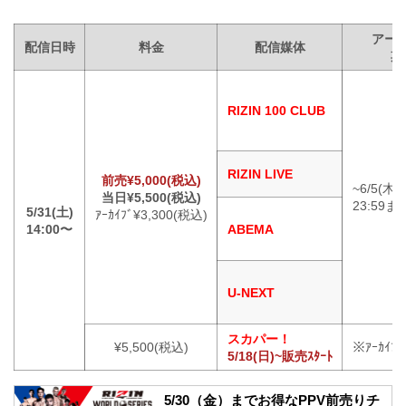
アー
配信日時
料金
配信媒体
期
RIZIN 100 CLUB
RIZIN LIVE
前売¥5,000(税込)
~6/5(木)
当日¥5,500(税込)
23:59ま
5/31(土)
ｱｰｶｲﾌﾞ¥3,300(税込)
14:00〜
ABEMA
U-NEXT
スカパー！
¥5,500(税込)
※ｱｰｶｲ
5/18(日)~販売ｽﾀｰﾄ
5/30（金）までお得なPPV前売りチ