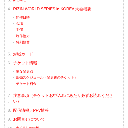
第10試合／キム・スーチョル vs. 佐藤将
光
RIZIN WORLD SERIES in KOREA 大会概要
RIZIN MMAルール：5分 3R（61.0kg）
（LOSE）キム・スーチョル vs. 佐藤将光
開催日時
（WIN）
会場
3R 判定（0-3）
主催
≫ 試合結果詳細
制作協力
第9試合／...
特別協賛
対戦カード
チケット情報
主な変更点
販売スケジュール（変更後のチケット）
チケット料金
注意事項（チケットお申込みにあたり必ずお読みくださ
い）
配信情報／PPV情報
お問合せについて