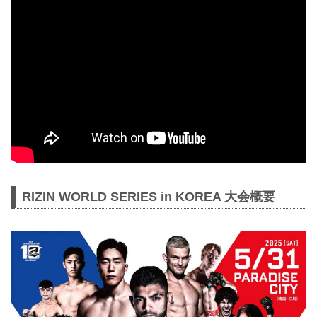
は※5/18（日）販売開始）
お得なPPV前売りチケットは、大会前
日の5月30日（金）23:59まで販売！
会場に来られない方、また会場にも行
くが実況・解説ありで試合を見たい方
は是非、お好きな配信サービスでRIZIN
WORLD SERIES in KOREAを全試合リ
アルタ...
RIZIN WORLD SERIES in KOREA 大会概要