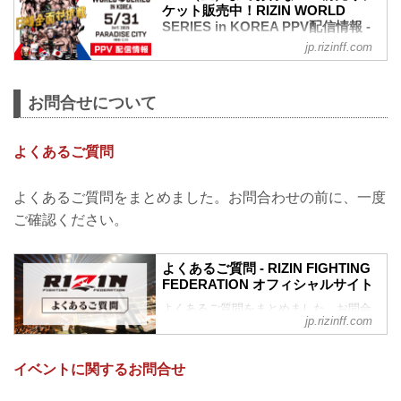
ケット販売中！RIZIN WORLD
SERIES in KOREA PPV配信情報 -
RIZIN FIGHTING FEDERATION オ
jp.rizinff.com
フィシャルサイト
RIZIN WORLD SERIES in KOREAのPPV
配信チケットが、本日5月12日（月）より
お問合せについて
RIZIN 100 CLUB、ABEMA、U-NEXT、
RIZIN LIVEにて販売がスタートしたぞ！
（※スカパー！は※5/18（日）販売開
よくあるご質問
始）
お得なPPV前売りチケットは、大会前日
よくあるご質問をまとめました。お問合わせの前に、一度
の5月30日（金）23:59まで販売！
会場に来られない方、また会場にも行く
ご確認ください。
が実況・解説ありで試合を見たい方は是
非、お好きな配信サービスでRIZIN
よくあるご質問 - RIZIN FIGHTING
WORLD SERIES in KOREAを全試合リア
FEDERATION オフィシャルサイト
ルタ...
よくあるご質問をまとめました。お問合
jp.rizinff.com
わせの前に、一度ご確認下さい。
チケットに関してよくあるご質問
Q.1 より良い席で観戦したいのですが、
イベントに関するお問合せ
どの先行でチケットを買うと一番良い席
で見れますか？