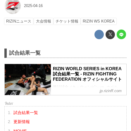
2025-04-16
RIZINニュース
大会情報
チケット情報
RIZIN WS KOREA
試合結果一覧
RIZIN WORLD SERIES in KOREA
試合結果一覧 - RIZIN FIGHTING
FEDERATION オフィシャルサイト
第11試合／キ・ウォンビン vs. ホベル
jp.rizinff.com
ト・サトシ・ソウザ
RIZIN MMAルール：5分 3R（71.0kg）
（LOSE）キ・ウォンビン vs. ホベルト・
サトシ・ソウザ（WIN）
試合結果一覧
1R 0分50秒 SUB（テクニカルサブミッシ
ョン：リアネイキッドチョーク）
更新情報
≫ 試合結果詳細
MOVIE