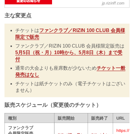
RIZIN MMAルール：5分 3R（66.0kg）
FEDERATION オフィシャルサイト
jp.rizinff.com
...
5月31日（土）PARADISE CITY（韓国・
主な変更点
仁川）で行われるRIZIN WORLD SERIES
in KOREAは、通常の大会よりも座席数が
少ないため、チケット販売スケジュール
チケットは
ファンクラブ／RIZIN 100 CLUB 会員様
が変更となりましたのでお知らせいたし
限定で販売
ます。
主な変更点
ファンクラブ／RIZIN 100 CLUB 会員様限定販売は
チケットはファンクラブ／RIZIN 100
5月5日（祝・月）10時から、5月8日（木）まで受
CLUB 会員様限定で販売
付
ファンクラブ／RIZIN 100 CLUB 会員様
限定販売は5月5日（祝・月）10時から、5
通常の大会よりも座席数が少ないため
チケット一般
月8日（木）まで受付
発売はなし
通常の大会よりも座席数が少ないためチ
チケットは紙チケットのみ（電子チケットはござい
ケット一般発売はなし
チケットは...
ません）
販売スケジュール（変更後のチケット）
種別
販売開始
販売終了
URL
ファンクラブ
https://f
会員限定販売