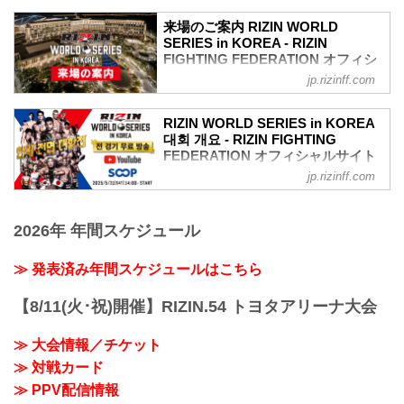
5月30日（金）15:30より、RIZIN WORLD
た。緊張感に満ちた公開計量の様子は
SERIES in KOREAの公開計量が行われる
RIZIN FF公式Youtubeチャンネルで公開
来場のご案内 RIZIN WORLD
ぞ！公開計量の様子はYouTubeでライブ
SERIES in KOREA - RIZIN
中！大会前に必ずチェックしよう！
配信される予定だ！
FIGHTING FEDERATION オフィシ
第9試合／大原樹理 vs. ジョニー・ケース
戦いを翌日に控えたファイター達の鍛え
ャルサイト
について
jp.rizinff.com
上げられた肉体、そして張りつめた空気
第9試合／大原樹理 vs. ジョニー・ケース
5月31日（土）PARADISE CITY（韓国・
の中で行われるフェイスオフを、是非
について、本日行われた公式計量でジ...
仁川）にて開催される「RIZIN WORLD
YouTubeライブでチェックしよう！
RIZIN WORLD SERIES in KOREA
SERIES in KOREA」の大会当日の会場に
대회 개요 - RIZIN FIGHTING
RIZIN WORLD SERIES in KOREA 公開
ついて、現時点で決定している内容につ
FEDERATION オフィシャルサイト
計量 概要
いてご案内いたします。
配信日時
jp.rizinff.com
MOVIE
実施の有無一覧
2025年5月30日（金）15:30〜
### POSTER
項目 実施の有無 場所等 補足
YouTubeライブ配信
youtu.be
当日券 なし - ※チケットは全席種完売い
Youtubeチャンネルでは、記...
2026年 年間スケジュール
RIZIN WORLD SERIES in KOREA 대회
たしました。
개요
グッズ販売 なし - -
개최 일시
≫ 発表済み年間スケジュールはこちら
ファンクラブブース なし - -
2025년 5월 31일(토) 13:00 개장 / 14:00
売店 なし - -
시작
再入場 可能 - -
【8/11(火･祝)開催】RIZIN.54 トヨタアリーナ大会
행사장
休憩時間 あり - ※イベント都合上、前後
PARADISE CITY GRAND BALLROOM
する可能性あり
≫ 大会情報／チケット
주최
喫煙所 あり 会場指定の...
≫ 対戦カード
RIZIN FIGHTING FEDERATION
제작 협력
≫ PPV配信情報
株式会社エムアップホールディングス