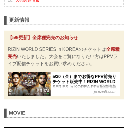
大会関連情報
更新情報
【5/9更新】全席種完売のお知らせ
RIZIN WORLD SERIES in KOREAのチケットは
全席種
完売
いたしました。大会をご覧になりたい方はPPVラ
イブ配信チケットをお買い求めください。
5/30（金）までお得なPPV前売り
チケット販売中！RIZIN WORLD
SERIES in KOREA PPV配信情報
jp.rizinff.com
- RIZIN FIGHTING FEDERATION
オフィシャルサイト
RIZIN WORLD SERIES in KOREAの
PPV配信チケットが、本日5月12日
MOVIE
（月）よりRIZIN 100 CLUB、
ABEMA、U-NEXT、RIZIN LIVEにて販
売がスタートしたぞ！（※スカパー！