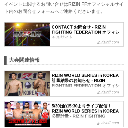
A. より良い席のご案内は、以下の順番と
イベントに関するお問い合せはRIZIN FFオフィシャルサイ
なります。
ト内のお問合せフォームへご連絡くださいませ。
①ファンクラブ先行（超強者）
②ファンクラブ先行（強者）/ RIZIN 100
CLUB先行
CONTACT お問合せ - RIZIN
③先行販売（オフィシャルサイト先行・
FIGHTING FEDERATION オフィシ
プレイガイド先行・番組・チラシ等 順不
ャルサイト
同）
jp.rizinff.com
④各プレイガイドの一般発売
※②はお申込み多数の場合、お席の優先
確保のみで、...
大会関連情報
RIZIN WORLD SERIES in KOREA
計量結果のお知らせ - RIZIN
FIGHTING FEDERATION オフィシ
ャルサイト
jp.rizinff.com
明日、5月31日（土）PARADISE CITYに
て開催されるRIZIN WORLD SERIES in
5/30(金)15:30よりライブ配信！
KOREAの公開計量が、PARADISE CITY
RIZIN WORLD SERIES in KOREA
にて行われた。
公開計量 - RIZIN FIGHTING
会場にはマスコミ、そしてたくさんのフ
FEDERATION オフィシャルサイト
jp.rizinff.com
ァンが見つめる中フェイスオフが行われ