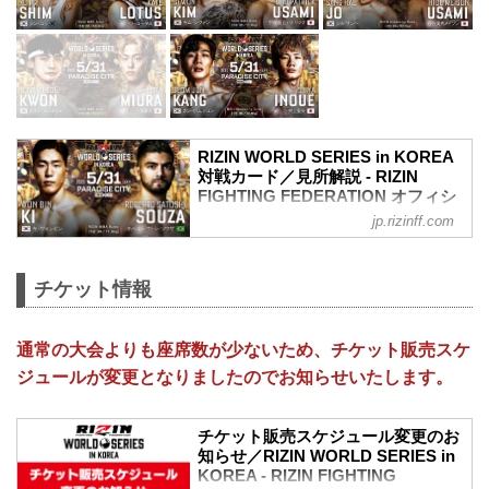
RIZIN WORLD SERIES in KOREA
対戦カード／見所解説 - RIZIN
FIGHTING FEDERATION オフィシ
ャルサイト
jp.rizinff.com
キ・ウォンビン vs. ホベルト・サトシ・
ソウザ
RIZIN MMAルール：5分 3R（71.0kg）
チケット情報
キ・ウォンビン vs. ホベルト・サトシ・
ソウザ
キム・スーチョル vs. 佐藤将光
通常の大会よりも座席数が少ないため、チケット販売スケ
RIZIN MMAルール：5分 3R（61.0kg）
ジュールが変更となりましたのでお知らせいたします。
キム・スーチョル vs. 佐藤将光
大原樹理 vs. ジョニー・ケース
RIZIN MMAルール：5分 3R（71.0kg）
チケット販売スケジュール変更のお
大原樹理 vs. ジョニー・ケース
知らせ／RIZIN WORLD SERIES in
ジ・ヒョクミン vs. 武田光司
KOREA - RIZIN FIGHTING