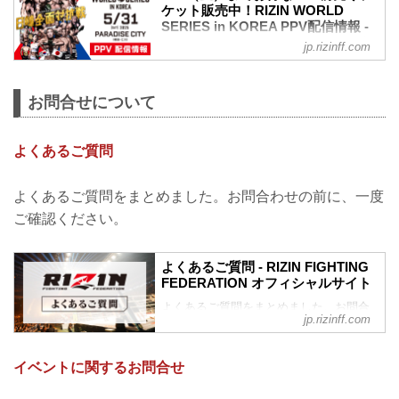
ケット販売中！RIZIN WORLD
SERIES in KOREA PPV配信情報 -
RIZIN FIGHTING FEDERATION オ
jp.rizinff.com
フィシャルサイト
RIZIN WORLD SERIES in KOREAのPPV
配信チケットが、本日5月12日（月）より
お問合せについて
RIZIN 100 CLUB、ABEMA、U-NEXT、
RIZIN LIVEにて販売がスタートしたぞ！
（※スカパー！は※5/18（日）販売開
よくあるご質問
始）
お得なPPV前売りチケットは、大会前日
よくあるご質問をまとめました。お問合わせの前に、一度
の5月30日（金）23:59まで販売！
会場に来られない方、また会場にも行く
ご確認ください。
が実況・解説ありで試合を見たい方は是
非、お好きな配信サービスでRIZIN
よくあるご質問 - RIZIN FIGHTING
WORLD SERIES in KOREAを全試合リア
FEDERATION オフィシャルサイト
ルタ...
よくあるご質問をまとめました。お問合
jp.rizinff.com
わせの前に、一度ご確認下さい。
チケットに関してよくあるご質問
Q.1 より良い席で観戦したいのですが、
イベントに関するお問合せ
どの先行でチケットを買うと一番良い席
で見れますか？