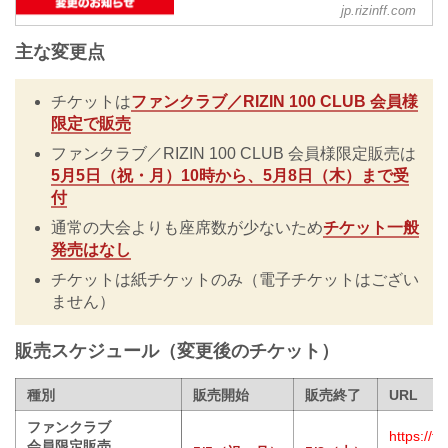
RIZIN MMAルール：5分 3R（66.0kg）
FEDERATION オフィシャルサイト
jp.rizinff.com
...
5月31日（土）PARADISE CITY（韓国・
主な変更点
仁川）で行われるRIZIN WORLD SERIES
in KOREAは、通常の大会よりも座席数が
少ないため、チケット販売スケジュール
チケットは
ファンクラブ／RIZIN 100 CLUB 会員様
が変更となりましたのでお知らせいたし
限定で販売
ます。
主な変更点
ファンクラブ／RIZIN 100 CLUB 会員様限定販売は
チケットはファンクラブ／RIZIN 100
5月5日（祝・月）10時から、5月8日（木）まで受
CLUB 会員様限定で販売
付
ファンクラブ／RIZIN 100 CLUB 会員様
限定販売は5月5日（祝・月）10時から、5
通常の大会よりも座席数が少ないため
チケット一般
月8日（木）まで受付
発売はなし
通常の大会よりも座席数が少ないためチ
チケットは紙チケットのみ（電子チケットはござい
ケット一般発売はなし
チケットは...
ません）
販売スケジュール（変更後のチケット）
種別
販売開始
販売終了
URL
ファンクラブ
https://f
会員限定販売