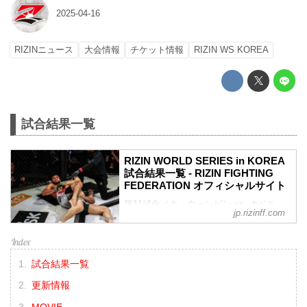
2025-04-16
RIZINニュース
大会情報
チケット情報
RIZIN WS KOREA
試合結果一覧
RIZIN WORLD SERIES in KOREA
試合結果一覧 - RIZIN FIGHTING
FEDERATION オフィシャルサイト
第11試合／キ・ウォンビン vs. ホベル
jp.rizinff.com
ト・サトシ・ソウザ
RIZIN MMAルール：5分 3R（71.0kg）
（LOSE）キ・ウォンビン vs. ホベルト・
サトシ・ソウザ（WIN）
試合結果一覧
1R 0分50秒 SUB（テクニカルサブミッシ
ョン：リアネイキッドチョーク）
更新情報
≫ 試合結果詳細
MOVIE