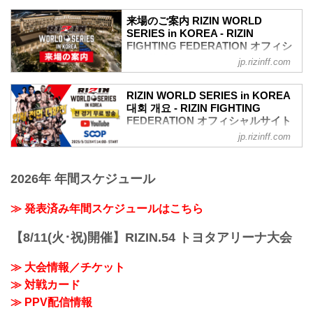
5月30日（金）15:30より、RIZIN WORLD
た。緊張感に満ちた公開計量の様子は
SERIES in KOREAの公開計量が行われる
RIZIN FF公式Youtubeチャンネルで公開
来場のご案内 RIZIN WORLD
ぞ！公開計量の様子はYouTubeでライブ
SERIES in KOREA - RIZIN
中！大会前に必ずチェックしよう！
配信される予定だ！
FIGHTING FEDERATION オフィシ
第9試合／大原樹理 vs. ジョニー・ケース
戦いを翌日に控えたファイター達の鍛え
ャルサイト
について
jp.rizinff.com
上げられた肉体、そして張りつめた空気
第9試合／大原樹理 vs. ジョニー・ケース
5月31日（土）PARADISE CITY（韓国・
の中で行われるフェイスオフを、是非
について、本日行われた公式計量でジ...
仁川）にて開催される「RIZIN WORLD
YouTubeライブでチェックしよう！
RIZIN WORLD SERIES in KOREA
SERIES in KOREA」の大会当日の会場に
대회 개요 - RIZIN FIGHTING
RIZIN WORLD SERIES in KOREA 公開
ついて、現時点で決定している内容につ
FEDERATION オフィシャルサイト
計量 概要
いてご案内いたします。
配信日時
jp.rizinff.com
MOVIE
実施の有無一覧
2025年5月30日（金）15:30〜
### POSTER
項目 実施の有無 場所等 補足
YouTubeライブ配信
youtu.be
当日券 なし - ※チケットは全席種完売い
Youtubeチャンネルでは、記...
2026年 年間スケジュール
RIZIN WORLD SERIES in KOREA 대회
たしました。
개요
グッズ販売 なし - -
개최 일시
≫ 発表済み年間スケジュールはこちら
ファンクラブブース なし - -
2025년 5월 31일(토) 13:00 개장 / 14:00
売店 なし - -
시작
再入場 可能 - -
【8/11(火･祝)開催】RIZIN.54 トヨタアリーナ大会
행사장
休憩時間 あり - ※イベント都合上、前後
PARADISE CITY GRAND BALLROOM
する可能性あり
≫ 大会情報／チケット
주최
喫煙所 あり 会場指定の...
≫ 対戦カード
RIZIN FIGHTING FEDERATION
제작 협력
≫ PPV配信情報
株式会社エムアップホールディングス