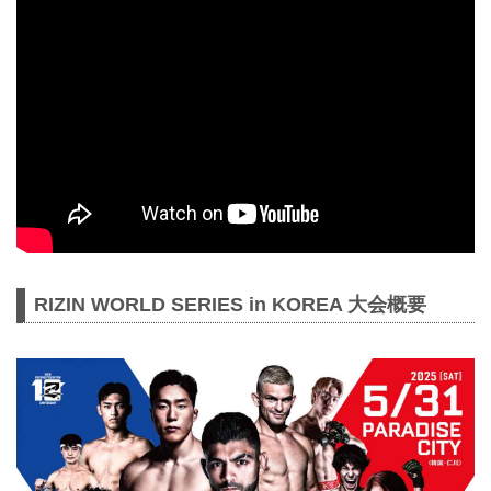
は※5/18（日）販売開始）
お得なPPV前売りチケットは、大会前
日の5月30日（金）23:59まで販売！
会場に来られない方、また会場にも行
くが実況・解説ありで試合を見たい方
は是非、お好きな配信サービスでRIZIN
WORLD SERIES in KOREAを全試合リ
アルタ...
RIZIN WORLD SERIES in KOREA 大会概要