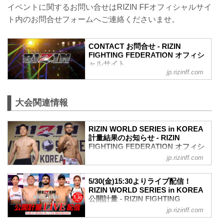
A. より良い席のご案内は、以下の順番と
イベントに関するお問い合せはRIZIN FFオフィシャルサイ
なります。
ト内のお問合せフォームへご連絡くださいませ。
①ファンクラブ先行（超強者）
②ファンクラブ先行（強者）/ RIZIN 100
CLUB先行
CONTACT お問合せ - RIZIN
③先行販売（オフィシャルサイト先行・
FIGHTING FEDERATION オフィシ
プレイガイド先行・番組・チラシ等 順不
ャルサイト
同）
jp.rizinff.com
④各プレイガイドの一般発売
※②はお申込み多数の場合、お席の優先
確保のみで、...
大会関連情報
RIZIN WORLD SERIES in KOREA
計量結果のお知らせ - RIZIN
FIGHTING FEDERATION オフィシ
ャルサイト
jp.rizinff.com
明日、5月31日（土）PARADISE CITYに
て開催されるRIZIN WORLD SERIES in
5/30(金)15:30よりライブ配信！
KOREAの公開計量が、PARADISE CITY
RIZIN WORLD SERIES in KOREA
にて行われた。
公開計量 - RIZIN FIGHTING
会場にはマスコミ、そしてたくさんのフ
FEDERATION オフィシャルサイト
jp.rizinff.com
ァンが見つめる中フェイスオフが行われ