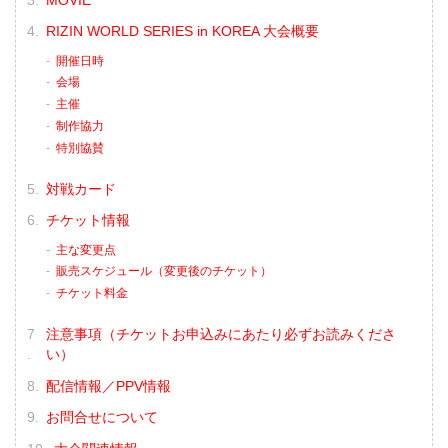
第10試合／キム・スーチョル vs. 佐藤将
光
RIZIN WORLD SERIES in KOREA 大会概要
RIZIN MMAルール：5分 3R（61.0kg）
（LOSE）キム・スーチョル vs. 佐藤将光
開催日時
（WIN）
会場
3R 判定（0-3）
主催
≫ 試合結果詳細
制作協力
第9試合／...
特別協賛
対戦カード
チケット情報
主な変更点
販売スケジュール（変更後のチケット）
チケット料金
注意事項（チケットお申込みにあたり必ずお読みくださ
い）
配信情報／PPV情報
お問合せについて