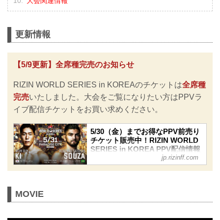
大会関連情報
更新情報
【5/9更新】全席種完売のお知らせ
RIZIN WORLD SERIES in KOREAのチケットは
全席種
完売
いたしました。大会をご覧になりたい方はPPVラ
イブ配信チケットをお買い求めください。
5/30（金）までお得なPPV前売り
チケット販売中！RIZIN WORLD
SERIES in KOREA PPV配信情報
jp.rizinff.com
- RIZIN FIGHTING FEDERATION
オフィシャルサイト
RIZIN WORLD SERIES in KOREAの
PPV配信チケットが、本日5月12日
MOVIE
（月）よりRIZIN 100 CLUB、
ABEMA、U-NEXT、RIZIN LIVEにて販
売がスタートしたぞ！（※スカパー！