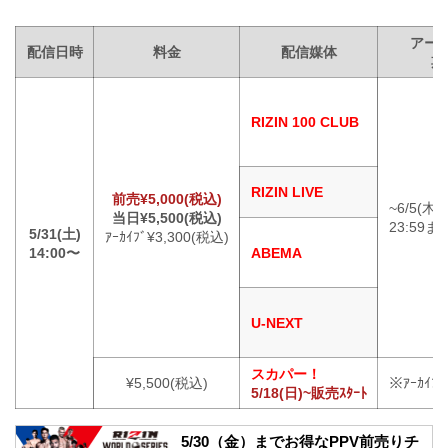
アー
配信日時
料金
配信媒体
期
RIZIN 100 CLUB
RIZIN LIVE
前売¥5,000(税込)
~6/5(木)
当日¥5,500(税込)
23:59ま
5/31(土)
ｱｰｶｲﾌﾞ¥3,300(税込)
14:00〜
ABEMA
U-NEXT
スカパー！
¥5,500(税込)
※ｱｰｶｲ
5/18(日)~販売ｽﾀｰﾄ
5/30（金）までお得なPPV前売りチ