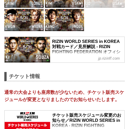
RIZIN WORLD SERIES in KOREA
対戦カード／見所解説 - RIZIN
FIGHTING FEDERATION オフィシ
ャルサイト
jp.rizinff.com
キ・ウォンビン vs. ホベルト・サトシ・
ソウザ
RIZIN MMAルール：5分 3R（71.0kg）
チケット情報
キ・ウォンビン vs. ホベルト・サトシ・
ソウザ
キム・スーチョル vs. 佐藤将光
通常の大会よりも座席数が少ないため、チケット販売スケ
RIZIN MMAルール：5分 3R（61.0kg）
ジュールが変更となりましたのでお知らせいたします。
キム・スーチョル vs. 佐藤将光
大原樹理 vs. ジョニー・ケース
RIZIN MMAルール：5分 3R（71.0kg）
チケット販売スケジュール変更のお
大原樹理 vs. ジョニー・ケース
知らせ／RIZIN WORLD SERIES in
ジ・ヒョクミン vs. 武田光司
KOREA - RIZIN FIGHTING