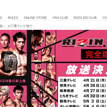
US
RULES
ONLINE STORE
FAN CLUB
RIZIN 100 CLUB
CO
4/21（月）21時より「RIZIN.50 −完全版−」が三重テレビ他で放送決定！