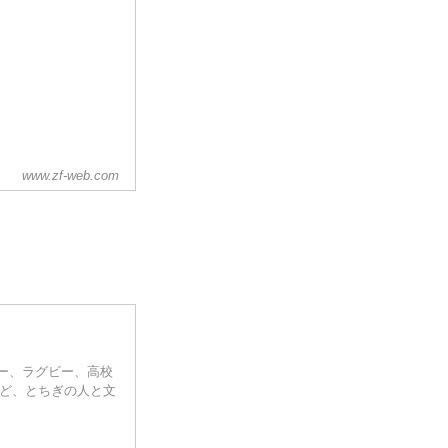
www.zf-web.com
ー、ラグビー、高校
など、とちぎの人と文