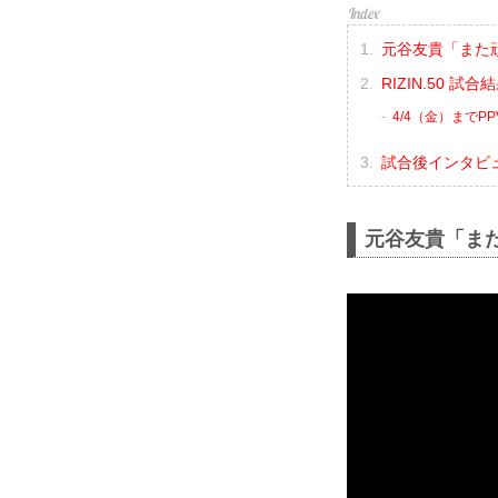
元谷友貴「また
RIZIN.50 試
4/4（金）までP
試合後インタビ
元谷友貴「ま