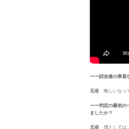
ーー試合後の率直
元谷
悔しいなって
ーー判定の最初の
ましたか？
元谷
僕としては、