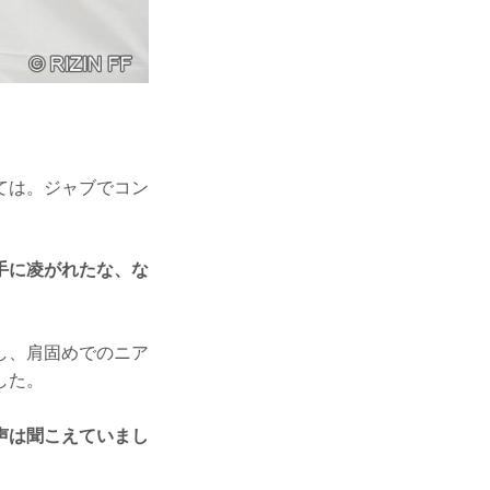
ては。ジャブでコン
手に凌がれたな、な
し、肩固めでのニア
した。
声は聞こえていまし