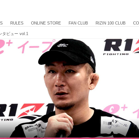
US
RULES
ONLINE STORE
FAN CLUB
RIZIN 100 CLUB
CO
タビュー vol.1