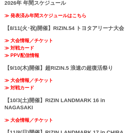
考えて、作り直してきます。
2026年 年間スケジュール
合後インタビューを公開！
ーー試合後の率直な感想をお聞かせいた
ーーダウトベック選手と実際に手を合わ
YouTubeで見る
だけますか。
せた印象が試合前と違ったところがあれ
- YouTube
≫ 発表済み年間スケジュールはこちら
グスタボ 負けるのはいつもとても悲しい
ば教えてください。...
youtu.be
ことなのですけど、このような負け方を
前田吉朗「やっぱり試合なんてするもん
してとえても悔しく思います。偶発的な
【8/11(火･祝)開催】RIZIN.54 トヨタアリーナ大会
じゃないなと改めて思いましたね」
バッティングで出血で審判が止めて残念
ーー試合後の率直な感想をお聞かせいた
ながら終わってしまいましたが、自分と
≫ 大会情報／チケット
だけますか。
しては明日まででも続け...
≫ 対戦カード
前田 よかったなというか。安心したな、
という。
≫ PPV配信情報
ーーそれは、ご自身がまだできる、とい
うことですか。
【9/10(木)開催】超RIZIN.5 浪速の超復活祭り
前田 違います、違います。（同じ大会
で）うちの弟子（＝飴山聖也）がやられ
≫ 大会情報／チケット
たじゃないですか。**で、これ...
≫ 対戦カード
【10/3(土)開催】RIZIN LANDMARK 16 in
NAGASAKI
≫ 大会情報／チケット
【11/8(日)開催】RIZIN LANDMARK 17 in CHIBA