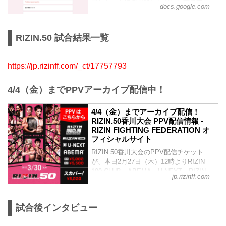
アンケートにご回答いただいた方の中か
docs.google.com
ら抽選で、『出場選手サイン入りポスタ
ー』を3名様にプレゼントいたします！
回答締切：2025年4月14日（月）12:00ま
RIZIN.50 試合結果一覧
で
https://jp.rizinff.com/_ct/17757793
4/4（金）までPPVアーカイブ配信中！
4/4（金）までアーカイブ配信！
RIZIN.50香川大会 PPV配信情報 -
RIZIN FIGHTING FEDERATION オ
フィシャルサイト
RIZIN.50香川大会のPPV配信チケット
が、本日2月27日（木）12時よりRIZIN
100 CLUB、ABEMA、U-NEXT、RIZIN
jp.rizinff.com
LIVE、スカパー！にて販売がスタートし
たぞ！
お得なPPV前売りチケットは、大会前日
試合後インタビュー
の3月29日（土）23:59まで販売！
会場に来れない方、会場にも行くが実