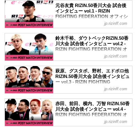
況・解説ありで試合を見たい方は、お好
元谷友貴 RIZIN.50香川大会 試合後
きな配信サービスでRIZIN.50香川大会を
インタビュー vol.1 - RIZIN
全試合リアルタイムで視聴しよう！
FIGHTING FEDERATION オフィシ
MOVIE
ャルサイト
jp.rizinff.com
- YouTube
3月30日（日）あなぶきアリーナ香川にて
youtu.be
開催されたRIZIN.50の出場選手たちの試
PPV販売スケジュール...
鈴木千裕、ダウトベックRIZIN.50香
合後インタビューを公開！
川大会 試合後インタビュー vol.2 -
※井上直樹のインタビューの実施なしと
RIZIN FIGHTING FEDERATION オ
なりました。ご了承くださいませ。
フィシャルサイト
jp.rizinff.com
元谷友貴「また頑張っていきたいな、と
3月30日（日）あなぶきアリーナ香川にて
思います」
開催されたRIZIN.50の出場選手たちの試
- YouTube
萩原、グスタボ、野村、エドポロ他
合後インタビューを公開！
RIZIN.50香川大会 試合後インタビュ
youtu.be
YouTubeで見る
ー vol.3 - RIZIN FIGHTING
ーー試合後の率直な感想をお聞かせいた
- YouTube
FEDERATION オフィシャルサイト
だけますか。
jp.rizinff.com
youtu.be
元谷 悔しいなっていうのがありますね。
3月30日（日）あなぶきアリーナ香川にて
鈴木千裕「（目標は）チャンピオンです
ーー判定の最初の一票が入ったときに声
開催されたRIZIN.50の出場選手たちの試
よ、やること・めざすことは変わらない
赤田、前田、横内、万智 RIZIN.50香
を出していました。その時は自分にもう
合後インタビューを公開！
川大会 試合後インタビュー vol.4 -
ので」
一票入ると思っていましたか？
YouTubeで見る
RIZIN FIGHTING FEDERATION オ
ーー試合後の率直な感想をお聞かせいた
元谷 僕としては、確信はなくて。一...
- YouTube
フィシャルサイト
だけますか。
jp.rizinff.com
youtu.be
千裕 ちょっと、やりたいことはやったつ
3月30日（日）あなぶきアリーナ香川にて
ルイス・グスタボ「できるだけ早く日本
もりなので、何がだめだったかもう一回
開催されたRIZIN.50の出場選手たちの試
に戻ってもう一度試合をしたい」