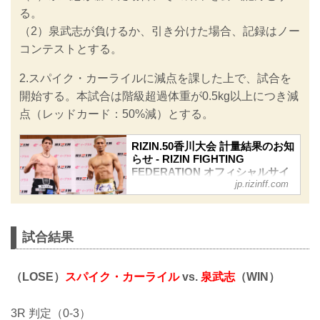
る。
（2）泉武志が負けるか、引き分けた場合、記録はノー
コンテストとする。
2.スパイク・カーライルに減点を課した上で、試合を
開始する。本試合は階級超過体重が0.5kg以上につき減
点（レッドカード：50%減）とする。
RIZIN.50香川大会 計量結果のお知
らせ - RIZIN FIGHTING
FEDERATION オフィシャルサイ
jp.rizinff.com
ト
明日、3月30日（日）あなぶきアリーナ
香川にて開催されるRIZIN.50香川大会
の公開計量が高松市内にて行われた。
試合結果
会場にはマスコミ、そしてたくさんの
ファンが見つめる中フェイスオフが行
われた。緊張感に満ちた公開計量の様
（LOSE）
スパイク・カーライル
vs.
泉武志
（WIN）
子はRIZIN FF公式Youtubeチャンネル
で公開中！大会前に必ずチェックしよ
う！
3R 判定（0-3）