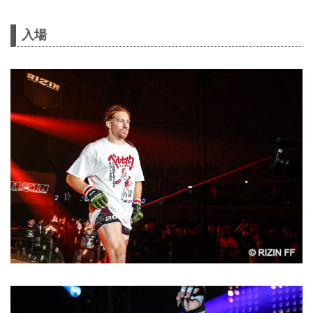
第4試合／スパイク・カーライル vs. 泉
武志について
第4試合／スパイク・カーライル vs. 泉
入場
武志について、本日行われた公式計量
でスパイク・カーライルが規定体重
（71.00kg）を2....