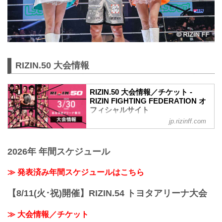
RIZIN.50 大会情報
RIZIN.50 大会情報／チケット -
RIZIN FIGHTING FEDERATION オ
フィシャルサイト
jp.rizinff.com
更新情報
3/26（水）更新
チケットは完売いたしました。
2026年 年間スケジュール
RIZIN.50のご観戦はPPVチケットをお買
い求めの上、ライブ配信でお楽しみくだ
さい。
≫ 発表済み年間スケジュールはこちら
MOVIE
- YouTube
【8/11(火･祝)開催】RIZIN.54 トヨタアリーナ大会
youtu.be
RIZIN.50 大会概要
≫ 大会情報／チケット
開催日時