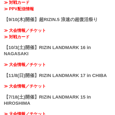
≫ 対戦カード
2025年3月30日（日）11:00開場／13:00開
始
≫ PPV配信情報
※オープニングファイトは11:30開始予定
終了予定時間
【9/10(木)開催】超RIZIN.5 浪速の超復活祭り
19:00〜20:00頃
※試合内容、イベント進行によって終了
≫ 大会情報／チケット
予定時間が前後することがありますので
ご了承ください。
≫ 対戦カード
会場
あなぶきアリーナ...
【10/3(土)開催】RIZIN LANDMARK 16 in
NAGASAKI
≫ 大会情報／チケット
【11/8(日)開催】RIZIN LANDMARK 17 in CHIBA
≫ 大会情報／チケット
【7/18(土)開催】RIZIN LANDMARK 15 in
HIROSHIMA
≫ 大会情報／チケット