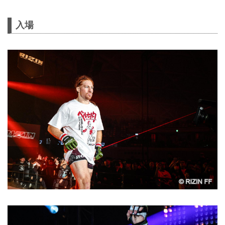
第4試合／スパイク・カーライル vs. 泉
武志について
第4試合／スパイク・カーライル vs. 泉
入場
武志について、本日行われた公式計量
でスパイク・カーライルが規定体重
（71.00kg）を2....