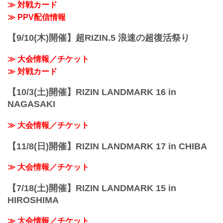
≫ 対戦カード
2025年3月30日（日）11:00開場／13:00開
始
≫ PPV配信情報
※オープニングファイトは11:30開始予定
終了予定時間
【9/10(木)開催】超RIZIN.5 浪速の超復活祭り
19:00〜20:00頃
※試合内容、イベント進行によって終了
≫ 大会情報／チケット
予定時間が前後することがありますので
ご了承ください。
≫ 対戦カード
会場
あなぶきアリーナ...
【10/3(土)開催】RIZIN LANDMARK 16 in
NAGASAKI
≫ 大会情報／チケット
【11/8(日)開催】RIZIN LANDMARK 17 in CHIBA
≫ 大会情報／チケット
【7/18(土)開催】RIZIN LANDMARK 15 in
HIROSHIMA
≫ 大会情報／チケット