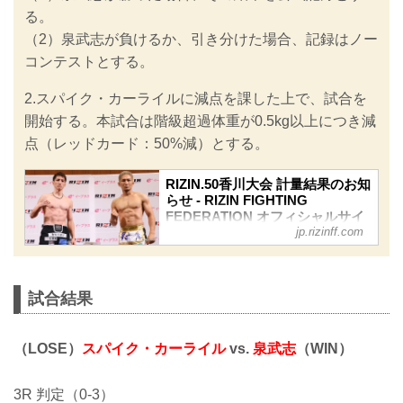
る。
（2）泉武志が負けるか、引き分けた場合、記録はノー
コンテストとする。
2.スパイク・カーライルに減点を課した上で、試合を
開始する。本試合は階級超過体重が0.5kg以上につき減
点（レッドカード：50%減）とする。
RIZIN.50香川大会 計量結果のお知
らせ - RIZIN FIGHTING
FEDERATION オフィシャルサイ
jp.rizinff.com
ト
明日、3月30日（日）あなぶきアリーナ
香川にて開催されるRIZIN.50香川大会
の公開計量が高松市内にて行われた。
試合結果
会場にはマスコミ、そしてたくさんの
ファンが見つめる中フェイスオフが行
われた。緊張感に満ちた公開計量の様
（LOSE）
スパイク・カーライル
vs.
泉武志
（WIN）
子はRIZIN FF公式Youtubeチャンネル
で公開中！大会前に必ずチェックしよ
う！
3R 判定（0-3）