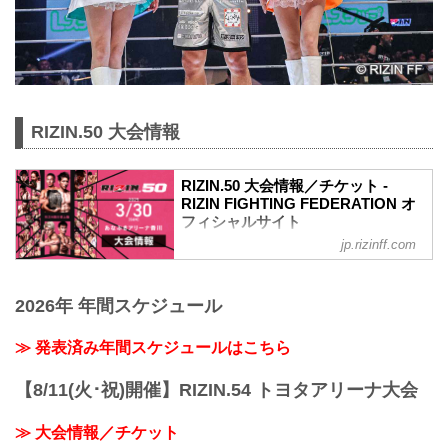
RIZIN.50 大会情報
RIZIN.50 大会情報／チケット -
RIZIN FIGHTING FEDERATION オ
フィシャルサイト
jp.rizinff.com
更新情報
3/26（水）更新
チケットは完売いたしました。
2026年 年間スケジュール
RIZIN.50のご観戦はPPVチケットをお買
い求めの上、ライブ配信でお楽しみくだ
さい。
≫ 発表済み年間スケジュールはこちら
MOVIE
- YouTube
【8/11(火･祝)開催】RIZIN.54 トヨタアリーナ大会
youtu.be
RIZIN.50 大会概要
≫ 大会情報／チケット
開催日時