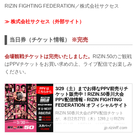
RIZIN FIGHTING FEDERATION／株式会社サクセス
≫ 株式会社サクセス（外部サイト）
当日券（チケット情報）
※完売
会場観戦チケットは完売いたしました。
RIZIN.50のご観戦
はPPVチケットをお買い求めの上、ライブ配信でお楽しみ
ください。
3/29（土）までお得なPPV前売りチ
ケット販売中！RIZIN.50香川大会
PPV配信情報 - RIZIN FIGHTING
FEDERATION オフィシャルサイト
RIZIN.50香川大会のPPV配信チケット
が、本日2月27日（木）12時よりRIZIN
100 CLUB、ABEMA、U-NEXT、RIZIN
jp.rizinff.com
LIVE、スカパー！にて販売がスタートし
たぞ！