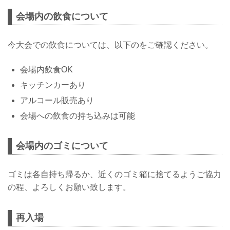
お得なPPV前売りチケットは、大会前日
会場内の飲食について
の3月29日（土）23:59まで販売！
会場に来れない方、会場にも行くが実
況・解説ありで試合を見たい方は、お好
今大会での飲食については、以下のをご確認ください。
きな配信サービスでRIZIN.50香川大会を
全試合リアルタイムで視聴しよう！
MOVIE
会場内飲食OK
- YouTube
キッチンカーあり
youtu.be
PPV販売スケジュール...
アルコール販売あり
会場への飲食の持ち込みは可能
会場内のゴミについて
ゴミは各自持ち帰るか、近くのゴミ箱に捨てるようご協力
の程、よろしくお願い致します。
再入場