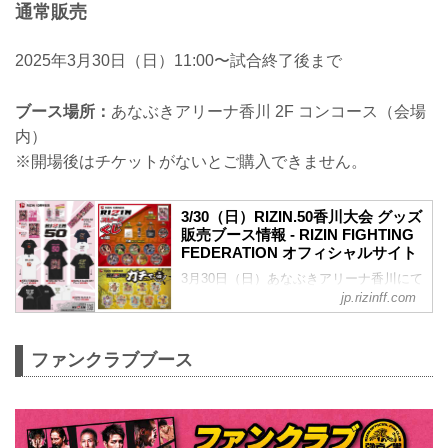
通常販売
2025年3月30日（日）11:00〜試合終了後まで
ブース場所：
あなぶきアリーナ香川 2F コンコース（会場
内）
※開場後はチケットがないとご購入できません。
3/30（日）RIZIN.50香川大会 グッズ
販売ブース情報 - RIZIN FIGHTING
FEDERATION オフィシャルサイト
3月30日（日）あなぶきアリーナ香川にて
開催されるRIZIN.50香川大会のグッズ販
jp.rizinff.com
売ブース情報を公開！
会場だけで販売される限定グッズも多数
ご用意！ご来場の際は是非、グッズ販売
ファンクラブブース
ブースへ立ち寄ろう！
販売日時
先行販売：2025年3月30日（日）9:00～
10:30