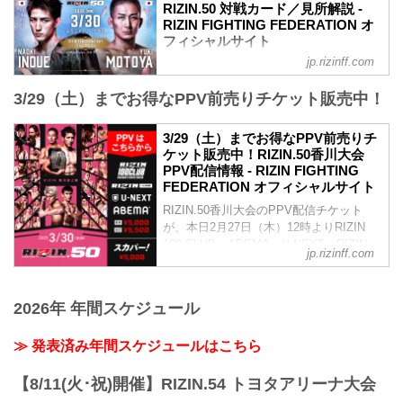
youtu.be
RIZIN.50 対戦カード／見所解説 -
RIZIN.50 大会概要
RIZIN FIGHTING FEDERATION オ
開催日時
フィシャルサイト
2025年3月30日（日）11:00開場／13:00開
jp.rizinff.com
RIZINマッチメイク担当のチャーリーが対
始
戦カードの見所を紹介！選手のバッグボ
※オープニングファイトは11:30開始予定
3/29（土）までお得なPPV前売りチケット販売中！
ーンやストロングポイントを把握すれ
終了予定時間
ば、試合観戦がもっと楽しくなる！観戦
19:00〜20:00頃
前に是非チェックしておこう！
3/29（土）までお得なPPV前売りチ
※試合内容、イベント進行によって終了
※見所解説は随時更新いたします。
ケット販売中！RIZIN.50香川大会
予定時間が前後することがありますので
試合順
PPV配信情報 - RIZIN FIGHTING
ご了承ください。
第12試合／バンタム級タイトルマッチ 井
FEDERATION オフィシャルサイト
会場
上直樹 vs. 元谷友貴
あなぶきアリーナ香川
RIZIN.50香川大会のPPV配信チケット
バンタム級タイトルマッチ
※会場駐車場はございません。ご来場の
が、本日2月27日（木）12時よりRIZIN
RIZIN MMAルール：5分 3R（61.0kg）
お客様は公共交通機関をご利用くださ
100 CLUB、ABEMA、U-NEXT、RIZIN
井上直樹 vs. 元谷友貴
jp.rizinff.com
い。
LIVE、スカパー！にて販売がスタートし
井上直樹
JR高松駅より徒歩約4分（300m）
たぞ！
総合力 | ボクシング力 | グラップリング力
ことでん高松築港駅より徒歩約4...
お得なPPV前売りチケットは、大会前日
｜フィニッシュ力
2026年 年間スケジュール
の3月29日（土）23:59まで販売！
元谷友貴
会場に来れない方、会場にも行くが実
打撃 | 勝負勘...
≫ 発表済み年間スケジュールはこちら
況・解説ありで試合を見たい方は、お好
きな配信サービスでRIZIN.50香川大会を
全試合リアルタイムで視聴しよう！
【8/11(火･祝)開催】RIZIN.54 トヨタアリーナ大会
MOVIE