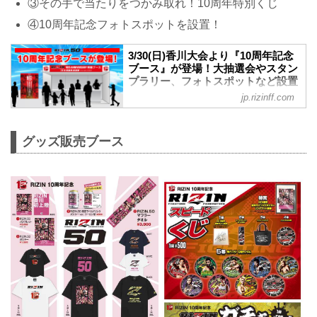
③その手で当たりをつかみ取れ！10周年特別くじ
④10周年記念フォトスポットを設置！
3/30(日)香川大会より『10周年記念
ブース』が登場！大抽選会やスタン
プラリー、フォトスポットなど設置
- RIZIN FIGHTING FEDERATION
jp.rizinff.com
オフィシャルサイト
昨年末に旗揚げから10年目を迎えた
「RIZIN」。RIZIN10周年イヤーとなる今
グッズ販売ブース
年・2025年は、3月30日（日）あなぶき
アリーナ香川で開催する「RIZIN.50」か
ら、大会会場に『10周年記念ブース』を
設置するぞ！
これまでRIZINを応援してくださった皆様
への謝恩も込めて、より多くの皆様が楽
しんでいただける企画をご用意！
会場にお越しの際は是非『10周年記念ブ
ース』に立ち寄ろう！
10周年 コンセプト
格闘技が⼤好きだ！
WE ARE RIZIN ~10th Anniversary~...