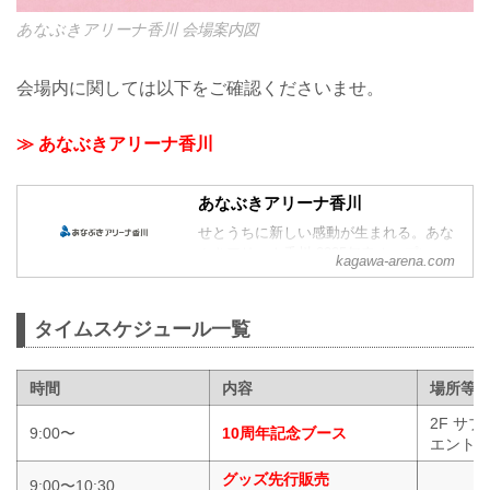
あなぶきアリーナ香川 会場案内図
会場内に関しては以下をご確認くださいませ。
≫ あなぶきアリーナ香川
あなぶきアリーナ香川
せとうちに新しい感動が生まれる。あな
ぶきアリーナ香川 2025年春オープン
kagawa-arena.com
タイムスケジュール一覧
時間
内容
場所等
2F サ
9:00〜
10周年記念ブース
エント
グッズ先行販売
9:00〜10:30