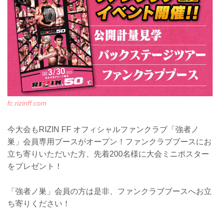
ブース場所：あなぶきアリーナ香川 2F
正面入口横（会場外）
※チケットがなくてもご購入いただけま
す。
通常販売：2025年3月30日（日）11:00〜
試合終了後まで
ブース場所：あなぶきアリーナ香川 2F
コンコース（会場内...
fc.rizinff.com
今大会もRIZIN FF オフィシャルファンクラブ「強者ノ
巣」会員専用ブースがオープン！ファンクラブブースにお
立ち寄りいただいた方、先着200名様に大会ミニポスター
をプレゼント！
「強者ノ巣」会員の方は是非、ファンクラブブースへお立
ち寄りください！