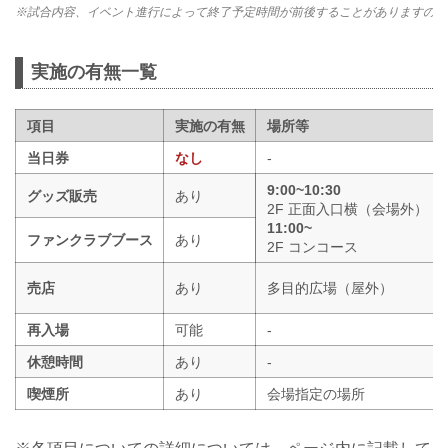
※試合内容、イベント進行によって終了予定時間が前後することがありますので
実施の有無一覧
項目
実施の有無
場所等
当日券
なし
-
9:00~10:30
グッズ販売
あり
2F 正面入口横（会場外）
11:00~
ファンクラブブース
あり
2F コンコース
売店
あり
多目的広場（屋外）
再入場
可能
-
休憩時間
あり
-
喫煙所
あり
会場指定の場所