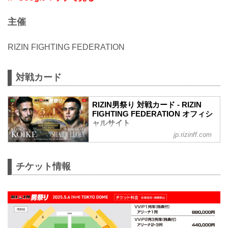
主催
RIZIN FIGHTING FEDERATION
対戦カード
RIZIN男祭り 対戦カード - RIZIN
FIGHTING FEDERATION オフィシ
ャルサイト
jp.rizinff.com
大会名について
「THE MATCH 2」として開催を予定して
いた本大会は、以下の通り名称を改めま
チケット情報
す。
旧：THE MATCH 2（ザ マッチツー）
↓
新：RIZIN男祭り（ライジンおとこまつ
り）
フェザー級タイトルマッチ／クレベル・
コイケ vs. ラジャブアリ・シェイドゥラ