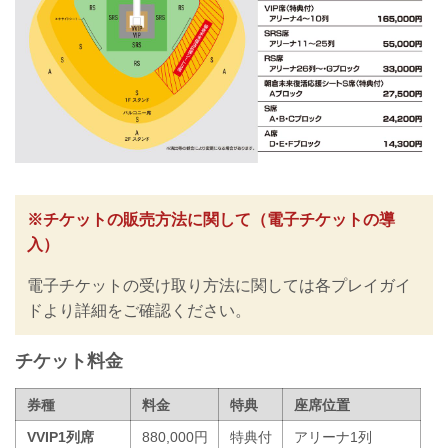
エフ
フェザー級タイトルマッチ
RIZIN MMAルール：5分 3R（66.0kg）
クレベル・コイケ vs. ラジャブアリ・シ
ェイドゥラエフ
ヒロヤ vs. 篠塚辰樹
RIZIN MMAルール：5分 3R（57.0...
※チケットの販売方法に関して（電子チケットの導
入）
電子チケットの受け取り方法に関しては各プレイガイ
ドより詳細をご確認ください。
チケット料金
券種
料金
特典
座席位置
VVIP1列席
880,000円
特典付
アリーナ1列