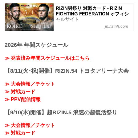
「THE MATCH 2」として開催を予定して
いた本大会は、以下の通り名称を改めま
RIZIN男祭り 対戦カード - RIZIN
す。
FIGHTING FEDERATION オフィシ
旧：THE MATCH 2（ザ マッチツー）
ャルサイト
↓
jp.rizinff.com
大会名について
新：RIZIN男祭り（ライジンおとこまつ
「THE MATCH 2」として開催を予定して
り）
いた本大会は、以下の通り名称を改めま
RIZIN男祭り 大会概要
2026年 年間スケジュール
す。
開催日時
旧：THE MATCH 2（ザ マッチツー）
2025年5月4日（日）12:00開場（予定）
↓
≫ 発表済み年間スケジュールはこちら
14:00開始（予定）
新：RIZIN男祭り（ライジンおとこまつ
※開場・開始時間は予定です。決定次第
り）
【8/11(火･祝)開催】RIZIN.54 トヨタアリーナ大会
RIZIN FFオフィシャルサイトにてご案内
フェザー級タイトルマッチ／クレベル・
します。
コイケ vs. ラジャブアリ・シェイドゥラ
会場
≫ 大会情報／チケット
エフ
東京ドーム
≫ 対戦カード
フェザー級タイトルマッチ
※会場駐車場はございません。ご来場の
RIZIN MMAルール：5分 3R（66.0kg）
≫ PPV配信情報
お客様は公共交通機関をご利用くださ
クレベル・コイケ vs. ラジャブアリ・シ
い。
ェイドゥラエフ
...
【9/10(木)開催】超RIZIN.5 浪速の超復活祭り
ヒロヤ vs. 篠塚辰樹
RIZIN MMAルール：5分 3R（57.0...
≫ 大会情報／チケット
≫ 対戦カード