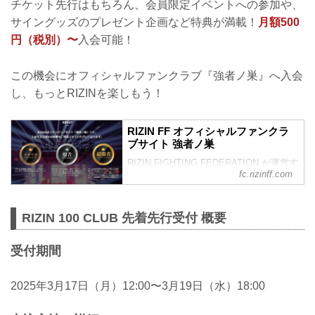
チケット先行はもちろん、会員限定イベントへの参加や、
サイングッズのプレゼント企画など特典が満載！
月額500
円（税別）〜
入会可能！
この機会にオフィシャルファンクラブ『強者ノ巣』へ入会
し、もっとRIZINを楽しもう！
RIZIN FF オフィシャルファンクラ
ブサイト 強者ノ巣
RIZIN FIGHTING FEDERATION が運営す
fc.rizinff.com
るオフィシャルファンクラブサイト強者
ノ巣です。
RIZIN 100 CLUB 先着先行受付 概要
受付期間
2025年3月17日（月）12:00〜3月19日（水）18:00