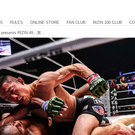
US
RULES
ONLINE STORE
FAN CLUB
RIZIN 100 CLUB
CO
【試合結果】RIZIN DECADE「Yogibo presents RIZIN.49」第13試合／堀口恭司 vs. エンカジムーロ・ズールー