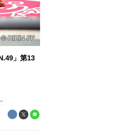
N.49」第13
ー