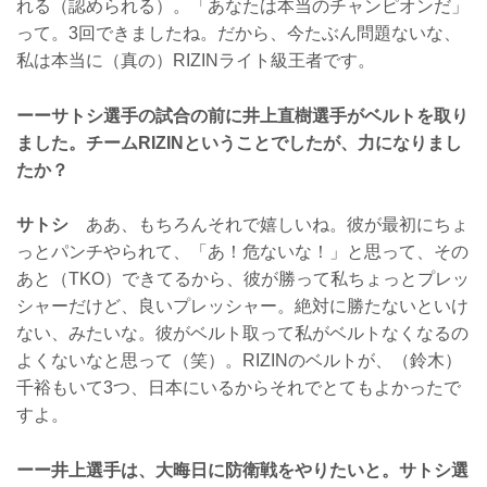
れる（認められる）。「あなたは本当のチャンピオンだ」
って。3回できましたね。だから、今たぶん問題ないな、
私は本当に（真の）RIZINライト級王者です。
ーーサトシ選手の試合の前に井上直樹選手がベルトを取り
ました。チームRIZINということでしたが、力になりまし
たか？
サトシ
ああ、もちろんそれで嬉しいね。彼が最初にちょ
っとパンチやられて、「あ！危ないな！」と思って、その
あと（TKO）できてるから、彼が勝って私ちょっとプレッ
シャーだけど、良いプレッシャー。絶対に勝たないといけ
ない、みたいな。彼がベルト取って私がベルトなくなるの
よくないなと思って（笑）。RIZINのベルトが、（鈴木）
千裕もいて3つ、日本にいるからそれでとてもよかったで
すよ。
ーー井上選手は、大晦日に防衛戦をやりたいと。サトシ選