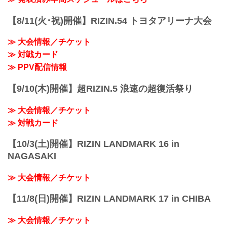
さい。
って思ってたんですけど、一番何よりも
- YouTube
元谷 めちゃくちゃ嬉しいです。
気持ち...
youtu.be
ーー勝利直後、珍しく雄叫びをあげてい
【8/11(火･祝)開催】RIZIN.54 トヨタアリーナ大会
萩原京平「応援は嬉しいですけど、そこ
る姿が見られました。何か違う気持ちが
に応えられへん自分が不甲斐ない」
あったのでしょうか。
≫ 大会情報／チケット
ーー試合後の率直な感想をお聞かせくだ
元谷 そうですね、やっぱり年々、勝利が
≫ 対戦カード
さい。
重いというか。嬉し...
萩原 なんですかね、特にないですね。
≫ PPV配信情報
ーーそれは、相手に対してなのか、自分
に対してなのか、どのような思いなので
【9/10(木)開催】超RIZIN.5 浪速の超復活祭り
しょうか。
萩原 また同じパターンで負けて。で、そ
≫ 大会情報／チケット
ういうのも含...
≫ 対戦カード
【10/3(土)開催】RIZIN LANDMARK 16 in
NAGASAKI
≫ 大会情報／チケット
【11/8(日)開催】RIZIN LANDMARK 17 in CHIBA
≫ 大会情報／チケット