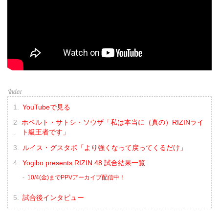
YouTubeで見る
ホベルト・サトシ・ソウザ「私は本当に（真の）RIZINライ
ト級王者です」
ルイス・グスタボ「より強くなって戻ってくるだけ」
Yogibo presents RIZIN.48 試合結果一覧
10/4(金)までPPVアーカイブ配信中！
試合後インタビュー