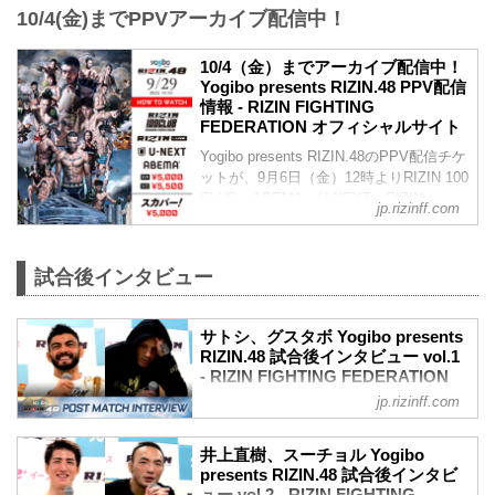
10/4(金)までPPVアーカイブ配信中！
ライト級タイトルマッチ
RIZIN MMAルール：5分 3R（71.0kg）
（WIN）ホベルト・サトシ・ソウザ vs.
10/4（金）までアーカイブ配信中！
ルイス・グスタボ（LOSE）
Yogibo presents RIZIN.48 PPV配信
1R 21秒 TKO（レフェリーストップ：グ
情報 - RIZIN FIGHTING
ラウンドパンチ）
FEDERATION オフィシャルサイト
≫ 試合結果詳細
Yogibo presents RIZIN.48のPPV配信チケ
第10試合／井上直樹 vs. キム・スーチョ
ットが、9月6日（金）12時よりRIZIN 100
ル
CLUB、ABEMA、U-NEXT、RIZIN
バンタム級タイトルマッチ
jp.rizinff.com
LIVE、スカパー！にて販売がスタートし
RIZIN MMAルール：5分 3R（61.0kg）
たぞ！
（WIN）井上直樹 vs. キム・スーチョル
お得なPPV前売りチケットは、大会前日
（LOSE）
試合後インタビュー
の9月28日（土）23:59まで販売！
1R 3分5...
会場に来れない方、会場にも行くが実
況・解説ありで試合を見たい方は、お好
サトシ、グスタボ Yogibo presents
きな配信サービスでYogibo presents
RIZIN.48 試合後インタビュー vol.1
RIZIN.48を全試合リアルタイムで視聴し
- RIZIN FIGHTING FEDERATION
よう！
オフィシャルサイト
jp.rizinff.com
PPV販売スケジュール一覧
9月29日（日）さいたまスーパーアリーナ
配信...
にて開催されたYogibo presents RIZIN.48
井上直樹、スーチョル Yogibo
の出場選手たちの試合後インタビューを
presents RIZIN.48 試合後インタビ
公開！