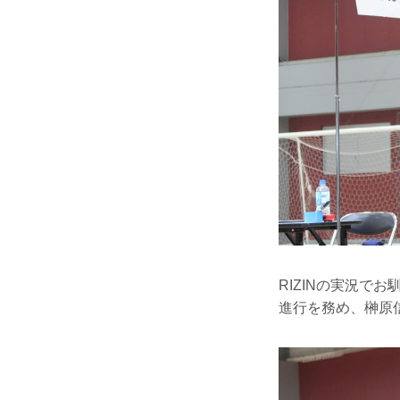
RIZINの実況で
進行を務め、榊原