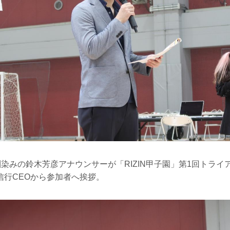
お馴染みの鈴木芳彦アナウンサーが「RIZIN甲子園」第1回トラ
信行CEOから参加者へ挨拶。