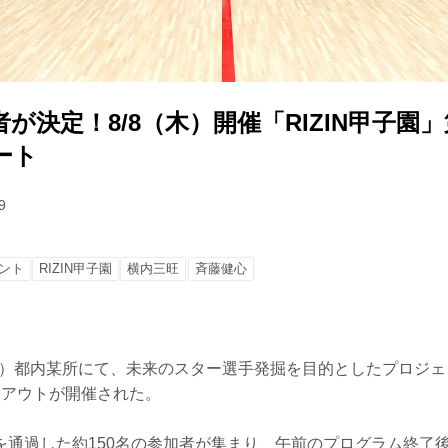
者が決定！8/8（木）開催「RIZIN甲子園
ート
9
ント
RIZIN甲子園
横内三旺
⻫藤健心
（木）都内某所にて、未来のスター選手発掘を目的としたプロジェク
イアウトが開催された。
を通過した約150名の参加者が集まり、午前のプログラム終了後