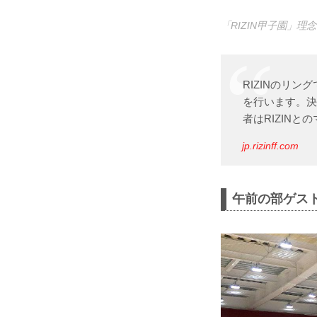
「RIZIN甲子園」理念
RIZINのリ
を行います。決
者はRIZIN
jp.rizinff.com
午前の部ゲス