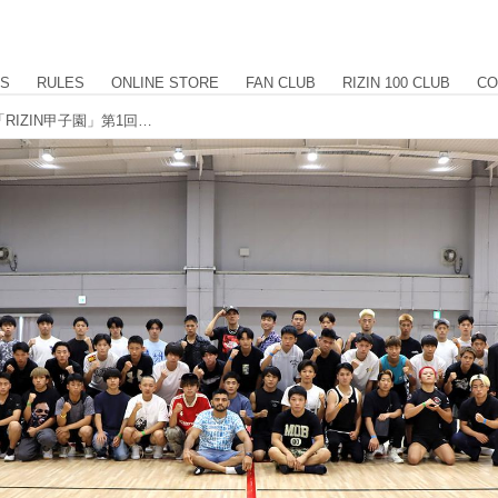
US
RULES
ONLINE STORE
FAN CLUB
RIZIN 100 CLUB
CO
32名の合格者が決定！8/8（木）開催「RIZIN甲子園」第1回トライアウトレポート