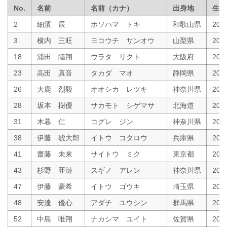
No.
名前
名前（カナ）
出身地
生年
2
細濱 辰
ホソハマ トキ
和歌山県
20
3
横内 三旺
ヨコウチ サンオウ
山梨県
200
18
浦田 陸翔
ウラタ リクト
大阪府
200
23
高田 真音
タカダ マオ
静岡県
20
26
大鹿 烈毅
オオシカ レツキ
神奈川県
200
28
坂本 樹優
サカモト シゲマサ
北海道
200
31
木暮 仁
コグレ ジン
神奈川県
200
38
伊藤 琥大郎
イトウ コタロウ
兵庫県
200
41
齋藤 未来
サイトウ ミク
東京都
200
43
杉野 亜漣
スギノ アレン
神奈川県
200
47
伊藤 豪希
イトウ ゴウキ
埼玉県
200
48
安達 優心
アダチ ユウシン
群馬県
200
52
中島 唯翔
ナカシマ ユイト
佐賀県
200