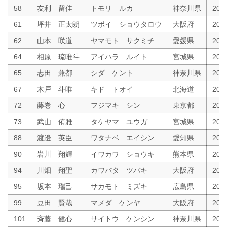
58
友利 留佳
トモリ ルカ
神奈川県
200
61
坪井 正太朗
ツボイ ショウタロウ
大阪府
200
62
山本 咲道
ヤマモト サクミチ
愛媛県
200
64
相原 琉唯斗
アイハラ ルイト
宮城県
200
65
志田 兼都
シダ ケント
神奈川県
20
67
木戸 斗唯
キド トオイ
北海道
20
72
藤巻 心
フジマキ シン
東京都
200
73
武山 侑雅
タケヤマ ユウガ
宮城県
200
88
渡邊 英臣
ワタナベ エイシン
愛知県
200
90
岩川 翔輝
イワカワ ショウキ
熊本県
20
94
川畑 翔聖
カワバタ ツバキ
大阪府
200
95
坂本 瑞己
サカモト ミズキ
広島県
200
99
豆田 賢哉
マメダ ケンヤ
大阪府
200
101
斉藤 健心
サイトウ ケンシン
神奈川県
200