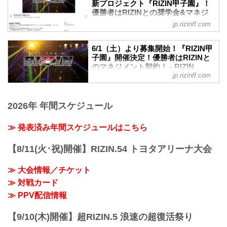
新プロジェクト『RIZIN甲子園』！
優勝者はRIZINとの奨学⾦&マネジ
メント契約！ - RIZIN FIGHTING
jp.rizinff.com
FEDERATION オフィシャルサイト
未来のスター選手発掘を目的とした新プ
6/1（土）より募集開始！『RIZIN甲
ロジェクト『RIZIN甲子園』のエントリー
子園』開催決定！優勝者はRIZINと
が、6月1日（土）12時よりスタート！
のマネジメント契約！ - RIZIN
このプロジェクトでは15〜18歳の男性を
jp.rizinff.com
FIGHTING FEDERATION オフィシ
対象に、「本気でRIZINのリングに上がり
ャルサイト
たい」「MMAに人生をかけてみたい」そ
RIZINのリングで活躍する選手を発掘する
んな熱い気持ちを持った将来のスター選
2026年 年間スケジュール
新プロジェクト『RIZIN甲子園』が始動！
手候補を大募集！
RIZIN甲子園 概要
我こそは将来のRIZINスター候補だ！とい
≫ 発表済み年間スケジュールはこちら
RIZINのリングで活躍する選手を発掘する
う方は、出場者募集ページ、募集条件等
新プロジェクト。トライアウトを経て決
をご確認の上、『RIZIN甲子園』にエント
勝トーナメントを行います。
【8/11(火･祝)開催】RIZIN.54 トヨタアリーナ大会
リーしよう！
決勝戦はなんと、2024年大晦日のRIZIN
RIZIN甲子園 概要
のオープニングファイトで実施！
RIZINのリングで活躍する選手を発掘する
≫ 大会情報／チケット
そして優勝者はRIZINとのマネジメント契
新...
≫ 対戦カード
約を結ぶことが出来るぞ！
募集期間
≫ PPV配信情報
2024年6月1日（土）〜6月30日（日）
応募条件
【9/10(木)開催】超RIZIN.5 浪速の超復活祭り
項目 条件