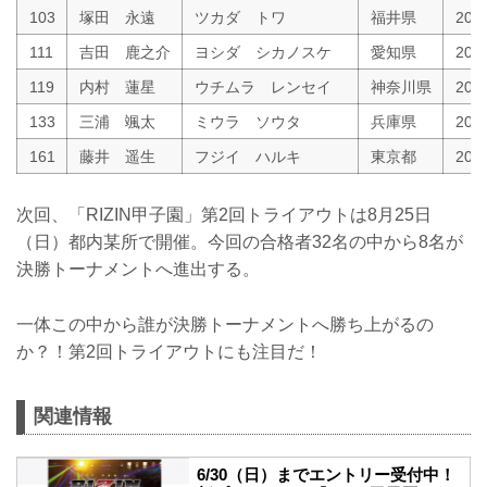
103
塚田 永遠
ツカダ トワ
福井県
200
111
吉田 鹿之介
ヨシダ シカノスケ
愛知県
200
119
内村 蓮星
ウチムラ レンセイ
神奈川県
200
133
三浦 颯太
ミウラ ソウタ
兵庫県
20
161
藤井 遥生
フジイ ハルキ
東京都
20
次回、「RIZIN甲子園」第2回トライアウトは8月25日
（日）都内某所で開催。今回の合格者32名の中から8名が
決勝トーナメントへ進出する。
一体この中から誰が決勝トーナメントへ勝ち上がるの
か？！第2回トライアウトにも注目だ！
関連情報
6/30（日）までエントリー受付中！