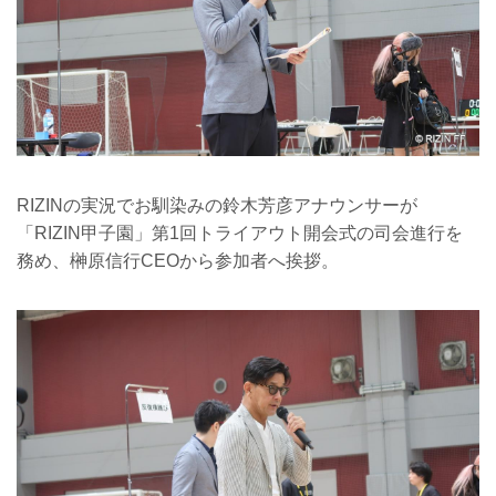
RIZINの実況でお馴染みの鈴木芳彦アナウンサーが
「RIZIN甲子園」第1回トライアウト開会式の司会進行を
務め、榊原信行CEOから参加者へ挨拶。