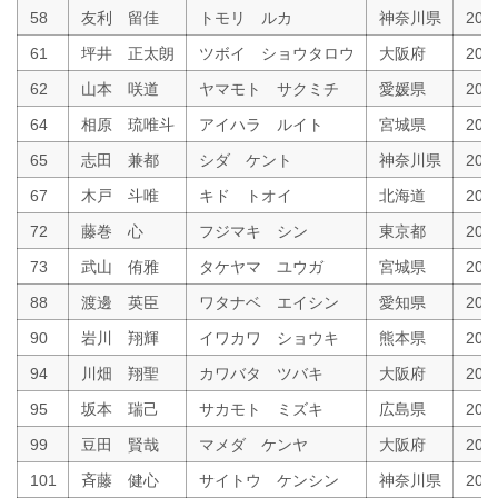
58
友利 留佳
トモリ ルカ
神奈川県
200
61
坪井 正太朗
ツボイ ショウタロウ
大阪府
200
62
山本 咲道
ヤマモト サクミチ
愛媛県
200
64
相原 琉唯斗
アイハラ ルイト
宮城県
200
65
志田 兼都
シダ ケント
神奈川県
20
67
木戸 斗唯
キド トオイ
北海道
20
72
藤巻 心
フジマキ シン
東京都
200
73
武山 侑雅
タケヤマ ユウガ
宮城県
200
88
渡邊 英臣
ワタナベ エイシン
愛知県
200
90
岩川 翔輝
イワカワ ショウキ
熊本県
20
94
川畑 翔聖
カワバタ ツバキ
大阪府
200
95
坂本 瑞己
サカモト ミズキ
広島県
200
99
豆田 賢哉
マメダ ケンヤ
大阪府
200
101
斉藤 健心
サイトウ ケンシン
神奈川県
200