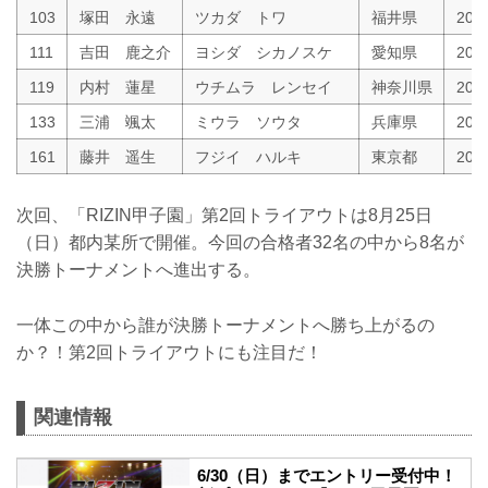
103
塚田 永遠
ツカダ トワ
福井県
200
111
吉田 鹿之介
ヨシダ シカノスケ
愛知県
200
119
内村 蓮星
ウチムラ レンセイ
神奈川県
200
133
三浦 颯太
ミウラ ソウタ
兵庫県
20
161
藤井 遥生
フジイ ハルキ
東京都
20
次回、「RIZIN甲子園」第2回トライアウトは8月25日
（日）都内某所で開催。今回の合格者32名の中から8名が
決勝トーナメントへ進出する。
一体この中から誰が決勝トーナメントへ勝ち上がるの
か？！第2回トライアウトにも注目だ！
関連情報
6/30（日）までエントリー受付中！