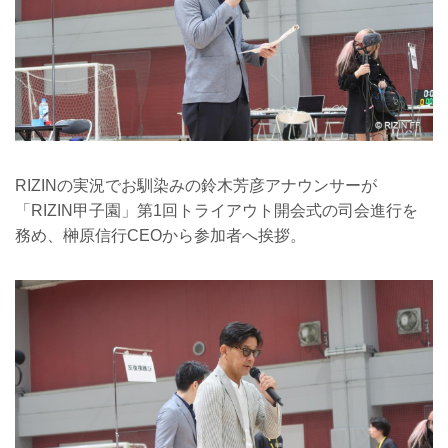
RIZINの実況でお馴染みの鈴木芳彦アナウンサーが
「RIZIN甲子園」第1回トライアウト開会式の司会進行を
務め、榊原信行CEOから参加者へ挨拶。