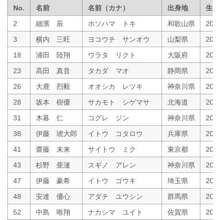
No.
名前
名前（カナ）
出身地
生年
2
細濱 辰
ホソハマ トキ
和歌山県
20
3
横内 三旺
ヨコウチ サンオウ
山梨県
200
18
浦田 陸翔
ウラタ リクト
大阪府
200
23
高田 真音
タカダ マオ
静岡県
20
26
大鹿 烈毅
オオシカ レツキ
神奈川県
200
28
坂本 樹優
サカモト シゲマサ
北海道
200
31
木暮 仁
コグレ ジン
神奈川県
200
38
伊藤 琥大郎
イトウ コタロウ
兵庫県
200
41
齋藤 未来
サイトウ ミク
東京都
200
43
杉野 亜漣
スギノ アレン
神奈川県
200
47
伊藤 豪希
イトウ ゴウキ
埼玉県
200
48
安達 優心
アダチ ユウシン
群馬県
200
52
中島 唯翔
ナカシマ ユイト
佐賀県
200