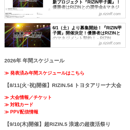
新プロジェクト『RIZIN甲子園』！
優勝者はRIZINとの奨学⾦&マネジ
メント契約！ - RIZIN FIGHTING
jp.rizinff.com
FEDERATION オフィシャルサイト
未来のスター選手発掘を目的とした新プ
6/1（土）より募集開始！『RIZIN甲
ロジェクト『RIZIN甲子園』のエントリー
子園』開催決定！優勝者はRIZINと
が、6月1日（土）12時よりスタート！
のマネジメント契約！ - RIZIN
このプロジェクトでは15〜18歳の男性を
jp.rizinff.com
FIGHTING FEDERATION オフィシ
対象に、「本気でRIZINのリングに上がり
ャルサイト
たい」「MMAに人生をかけてみたい」そ
RIZINのリングで活躍する選手を発掘する
んな熱い気持ちを持った将来のスター選
2026年 年間スケジュール
新プロジェクト『RIZIN甲子園』が始動！
手候補を大募集！
RIZIN甲子園 概要
我こそは将来のRIZINスター候補だ！とい
≫ 発表済み年間スケジュールはこちら
RIZINのリングで活躍する選手を発掘する
う方は、出場者募集ページ、募集条件等
新プロジェクト。トライアウトを経て決
をご確認の上、『RIZIN甲子園』にエント
勝トーナメントを行います。
【8/11(火･祝)開催】RIZIN.54 トヨタアリーナ大会
リーしよう！
決勝戦はなんと、2024年大晦日のRIZIN
RIZIN甲子園 概要
のオープニングファイトで実施！
RIZINのリングで活躍する選手を発掘する
≫ 大会情報／チケット
そして優勝者はRIZINとのマネジメント契
新...
≫ 対戦カード
約を結ぶことが出来るぞ！
募集期間
≫ PPV配信情報
2024年6月1日（土）〜6月30日（日）
応募条件
【9/10(木)開催】超RIZIN.5 浪速の超復活祭り
項目 条件