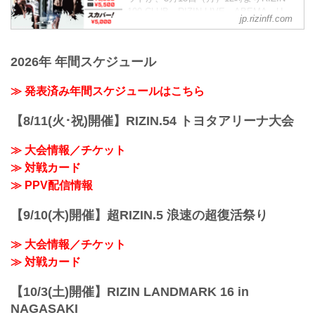
（WIN）クレベル・コイケ vs. フアン・
100 CLUB、RIZIN LIVE、ABEMA、U-
アーチュレッタ（LOSE）
jp.rizinff.com
NEXTにて販売がスタートしたぞ！
1R 2分25秒 SUB（タップアウト：ヒール
お得なPPV前売りチケットは、大会前日
フック）
の6月8日（土）23:59まで販売！
≫ 試合結果詳細
2026年 年間スケジュール
会場に来れない方はお好きな配信サービ
第7試合／上田幹雄 vs. シェ...
スで、Yogibo presents RIZIN.47を全試合
≫ 発表済み年間スケジュールはこちら
リアルタイムで視聴しよう！
PPV販売スケジュール一覧
配信日時 料金 配信媒体 アーカイブ
【8/11(火･祝)開催】RIZIN.54 トヨタアリーナ大会
期間 応援
コード 番組...
≫ 大会情報／チケット
≫ 対戦カード
≫ PPV配信情報
【9/10(木)開催】超RIZIN.5 浪速の超復活祭り
≫ 大会情報／チケット
≫ 対戦カード
【10/3(土)開催】RIZIN LANDMARK 16 in
NAGASAKI