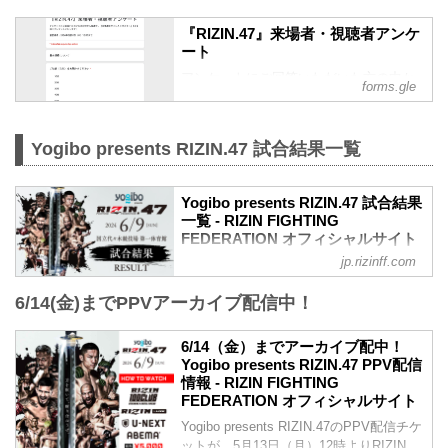
『RIZIN.47』来場者・視聴者アンケ
ート
アンケートにご回答いただいた方の中か
forms.gle
ら抽選で、『出場選手サイン入りポスタ
ー』を3名様にプレゼントいたします！
回答締切：2024年6月20日（木）12:00ま
Yogibo presents RIZIN.47 試合結果一覧
で
Yogibo presents RIZIN.47 試合結果
一覧 - RIZIN FIGHTING
FEDERATION オフィシャルサイト
jp.rizinff.com
第9試合／堀口恭司 vs. セルジオ・ペティ
ス
6/14(金)までPPVアーカイブ配信中！
RIZIN MMAルール：5分 3R（61.0kg）
（WIN）堀口恭司 vs. セルジオ・ペティ
ス（LOSE）
6/14（金）までアーカイブ配中！
3R 判定（3-0）
Yogibo presents RIZIN.47 PPV配信
≫ 試合結果詳細
情報 - RIZIN FIGHTING
第8試合／クレベル・コイケ vs. フアン・
FEDERATION オフィシャルサイト
アーチュレッタ
Yogibo presents RIZIN.47のPPV配信チケ
RIZIN MMAルール：5分 3R（66.0kg）
ットが、5月13日（月）12時よりRIZIN