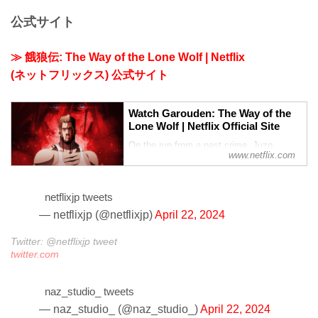
公 式サ イ ト
≫ 餓狼伝: The Way of the Lone Wolf | Netflix
( ネ ッ ト フ リ ッ ク ス ) 公 式サ イ ト
Watch Garouden: The Way of the
Lone Wolf | Netflix Official Site
On the run from a past crime, Juzo
www.netflix.com
Fujimaki is blackmailed into joining an
illicit tournament and has to face top
martial artists in deadly match-ups.
netflixjp tweets
— netflixjp (@netflixjp)
April 22, 2024
Twitter: @netflixjp tweet
twitter.com
naz_studio_ tweets
— naz_studio_ (@naz_studio_)
April 22, 2024