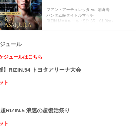
都心」駅から徒歩3分
JR埼京線「北与野」駅から徒歩7分
フアン・アーチュレッタ vs. 朝倉海
たまアリ△タウン ー キテ、ミテ、ジッカン
バンタム級タイトルマッチ
「たまアリ△タウン」のサイトです。「さいたま
RIZIN MMAルール：5分 3R（61.0kg）
ナ」、「けやきひろば」、「TO...
フアン・アーチュレッタ vs. 朝倉海
堀口恭司 vs. 神龍誠
フライ級タイトルマッチ
ケジュール
RIZIN MMAルール：5分 3R（57.0kg）
堀口恭司 vs. 神龍誠
クレベル・コイケ vs. 斎藤裕
スケジュールはこちら
RIZIN MMAルール：5分 3R（66.0kg）
クレベル・コイケ vs. 斎藤裕
開催】RIZIN.54 トヨタアリーナ大会
扇久保博正 vs. ジョン・ドッドソン
RIZIN MMAルール：5分 3R（57...
ット
】超RIZIN.5 浪速の超復活祭り
ット