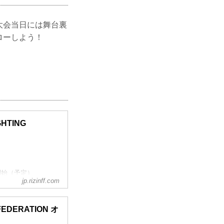
大会当日には舞台裏
ローしよう！
GHTING
00開始（予定）
jp.rizinff.com
Fオフィシャルサイト
 FEDERATION オ
高崎線）「さいたま新