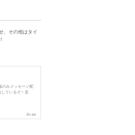
らせ、その他はタイ
！
情報のみメッセージ配
信しているぞ！是
lin.ee