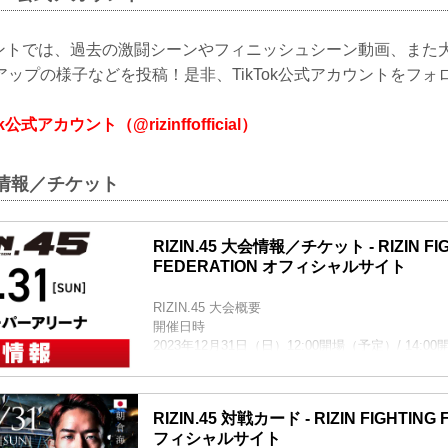
カウントでは、過去の激闘シーンやフィニッシュシーン動画、また
ップの様子などを投稿！是非、TikTok公式アカウントをフォ
Tok公式アカウント（@rizinffofficial）
大会情報／チケット
RIZIN.45 大会情報／チケット - RIZIN FI
FEDERATION オフィシャルサイト
RIZIN.45 大会概要
開催日時
2023年12月31日（日）12:00開場（予定）/ 14:
※開場・開始時間は予定です。決定次第RIZIN F
にてご案内します。
会場
RIZIN.45 対戦カード - RIZIN FIGHTING
さいたまスーパーアリーナ
フィシャルサイト
JR京浜東北線・JR上野東京ライン（宇都宮線・