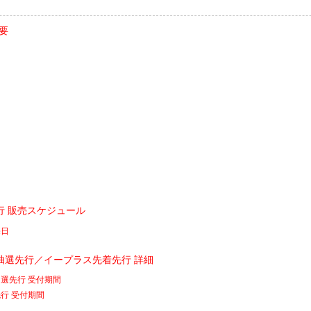
概要
行 販売スケジュール
売日
抽選先行／イープラス先着先行 詳細
選先行 受付期間
行 受付期間