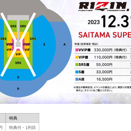
特典
0円
特典付・1列目