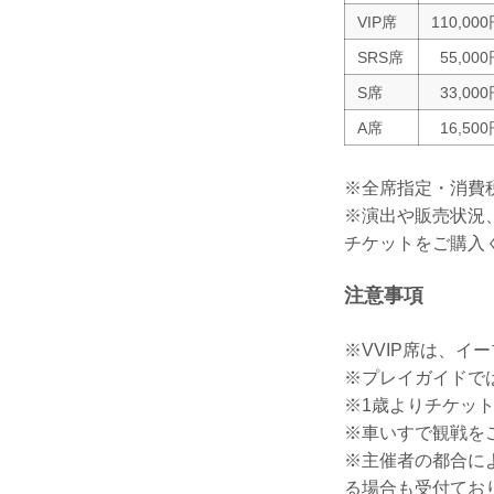
VIP席
110,00
SRS席
55,00
S席
33,00
A席
16,50
※全席指定・消費
※演出や販売状況
チケットをご購入
注意事項
※VVIP席は、イ
※プレイガイドで
※1歳よりチケッ
※車いすで観戦を
※主催者の都合に
る場合も受付てお