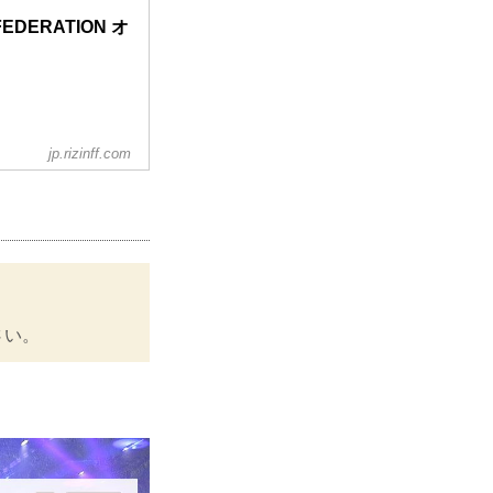
 FEDERATION オ
jp.rizinff.com
さい。