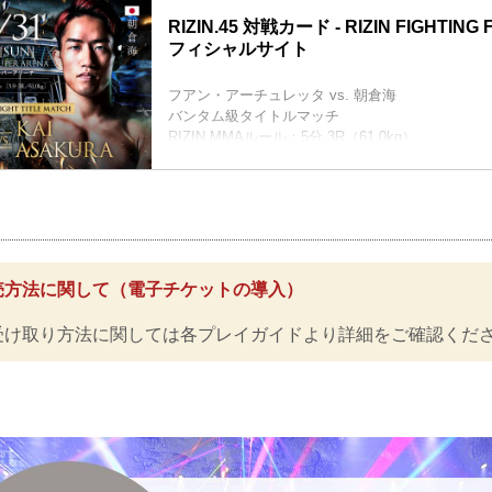
RIZIN.45 対戦カード - RIZIN FIGHTING
フィシャルサイト
フアン・アーチュレッタ vs. 朝倉海
バンタム級タイトルマッチ
RIZIN MMAルール：5分 3R（61.0kg）
フアン・アーチュレッタ vs. 朝倉海
堀口恭司 vs. 神龍誠
フライ級タイトルマッチ
RIZIN MMAルール：5分 3R（57.0kg）
堀口恭司 vs. 神龍誠
クレベル・コイケ vs. 斎藤裕
RIZIN MMAルール：5分 3R（66.0kg）
売方法に関して（電子チケットの導入）
クレベル・コイケ vs. 斎藤裕
扇久保博正 vs. ジョン・ドッドソン
受け取り方法に関しては各プレイガイドより詳細をご確認くだ
RIZIN MMAルール：5分 3R（57...