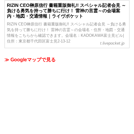
RIZIN CEO榊原信行 書籍重版御礼!! スペシャル記者会見 ～
負ける勇気を持って勝ちに行け！ 雷神の言霊～の会場案
内・地図・交通情報｜ライヴポケット
RIZIN CEO榊原信行 書籍重版御礼!! スペシャル記者会見 ～負ける勇
気を持って勝ちに行け！ 雷神の言霊～の会場名・住所・地図・交通
情報をこちらから確認できます。会場名：KADOKAWA富士見ビル|
住所：東京都千代田区富士見2-13-12
t.livepocket.jp
≫ Googleマップで見る