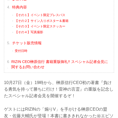
特典内容
【その１】イベント限定プレスパス
【その２】サイン入りポスター＆書籍
【その３】イベント限定ステッカー
【その４】写真撮影
チケット販売情報
受付日時
RIZIN CEO榊原信行 書籍重版御礼!! スペシャル記者会見に
関するお問い合わせ
10月27日（金）19時から、榊原信行CEO初の著書『負け
る勇気を持って勝ちに行け！雷神の言霊』の重版を記念し
たスペシャル記者会見を開催するぞ！
ゲストにはRIZINの「煽りV」を手がける榊原CEOの盟
友・佐藤大輔氏が登場！本書に書ききれなかった㊙︎エピソ