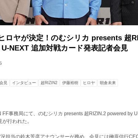
ヒロヤが決定！のむシリカ presents 超RIZ
 by U-NEXT 追加対戦カード発表記者会見
5
会見
インタビュー
超RIZIN2
伊藤裕樹
ヒロヤ
朝倉未来
 FF事務局にて、のむシリカ presents 超RIZIN.2 powered b
見が行われた。
N実況担当の鈴木芳彦アナウンサーが務め、会見には榊原信行CEOと超