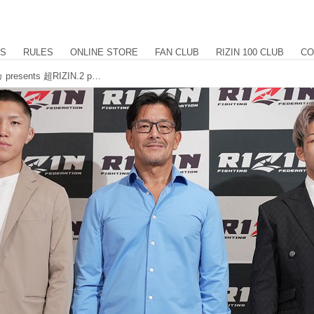
US
RULES
ONLINE STORE
FAN CLUB
RIZIN 100 CLUB
CO
伊藤裕樹vs.ヒロヤが決定！のむシリカ presents 超RIZIN.2 powered by U-NEXT 追加対戦カード発表記者会見