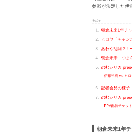
参戦が決定した伊
朝倉未来1年チ
ヒロヤ「チャンス
あわや乱闘？！
朝倉未来「つま
のむシリカ pres
伊藤裕樹 vs. ヒ
記者会見の様子（
のむシリカ prese
PPV配信チケッ
朝倉未来1年