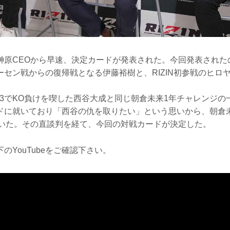
榊原CEOから早速、決定カードが発表された。今回発表された
山本アーセン戦からの復帰戦となる伊藤裕樹と、RIZIN初参戦のヒロ
N.43でKO負けを喫した西谷大成と同じ朝倉未来1年チャレンジ
ドに就いており「西谷の仇を取りたい」という思いから、朝倉
ていた。その直談判を経て、今回の対戦カードが決定した。
のYouTubeをご確認下さい。