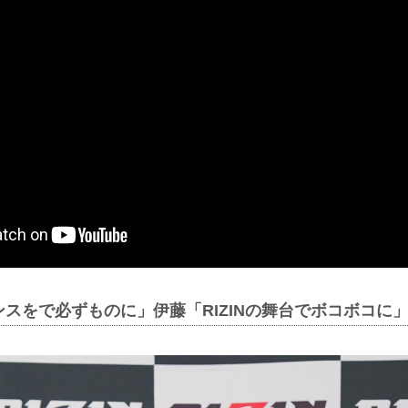
スをで必ずものに」伊藤「RIZINの舞台でボコボコに