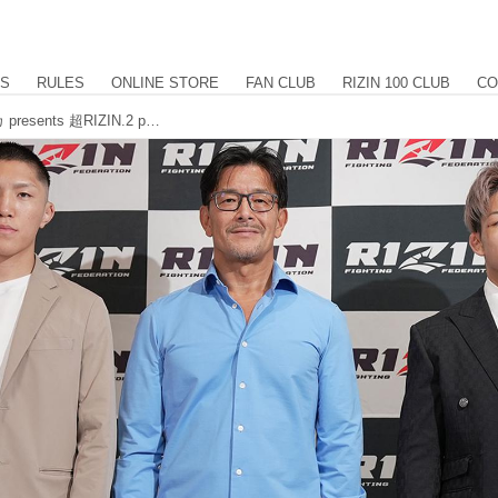
US
RULES
ONLINE STORE
FAN CLUB
RIZIN 100 CLUB
CO
伊藤裕樹vs.ヒロヤが決定！のむシリカ presents 超RIZIN.2 powered by U-NEXT 追加対戦カード発表記者会見