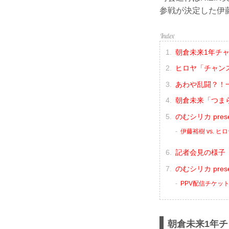
参戦が決定した伊
朝倉未来1年チ
ヒロヤ「チャンス
あわや乱闘？！
朝倉未来「つま
のむシリカ pres
伊藤裕樹 vs. ヒ
記者会見の様子（
のむシリカ prese
PPV配信チケッ
朝倉未来1年