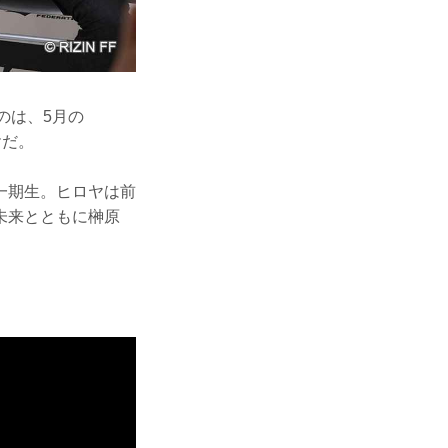
のは、5月の
ヤだ。
の一期生。ヒロヤは前
未来とともに榊原