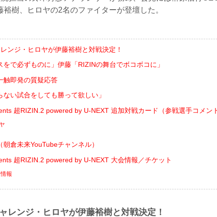
藤裕樹、ヒロヤの2名のファイターが登壇した。
ャレンジ・ヒロヤが伊藤裕樹と対戦決定！
をで必ずものに」伊藤「RIZINの舞台でボコボコに」
一触即発の質疑応答
らない試合をしても勝って欲しい」
ents 超RIZIN.2 powered by U-NEXT 追加対戦カード（参戦選手コメ
ロヤ
朝倉未来YouTubeチャンネル）
nts 超RIZIN.2 powered by U-NEXT 大会情報／チケット
ト情報
チャレンジ・ヒロヤが伊藤裕樹と対戦決定！