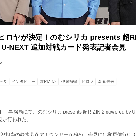
ヒロヤが決定！のむシリカ presents 超RIZ
 by U-NEXT 追加対戦カード発表記者会見
5
会見
インタビュー
超RIZIN2
伊藤裕樹
ヒロヤ
朝倉未来
 FF事務局にて、のむシリカ presents 超RIZIN.2 powered b
見が行われた。
N実況担当の鈴木芳彦アナウンサーが務め、会見には榊原信行CEOと超