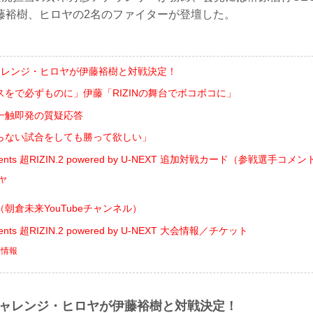
藤裕樹、ヒロヤの2名のファイターが登壇した。
ャレンジ・ヒロヤが伊藤裕樹と対戦決定！
をで必ずものに」伊藤「RIZINの舞台でボコボコに」
一触即発の質疑応答
らない試合をしても勝って欲しい」
ents 超RIZIN.2 powered by U-NEXT 追加対戦カード（参戦選手コメ
ロヤ
朝倉未来YouTubeチャンネル）
nts 超RIZIN.2 powered by U-NEXT 大会情報／チケット
ト情報
チャレンジ・ヒロヤが伊藤裕樹と対戦決定！