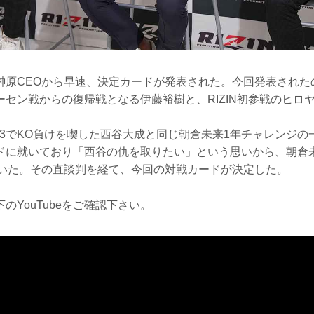
榊原CEOから早速、決定カードが発表された。今回発表された
山本アーセン戦からの復帰戦となる伊藤裕樹と、RIZIN初参戦のヒロ
N.43でKO負けを喫した西谷大成と同じ朝倉未来1年チャレンジ
ドに就いており「西谷の仇を取りたい」という思いから、朝倉
ていた。その直談判を経て、今回の対戦カードが決定した。
のYouTubeをご確認下さい。