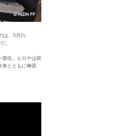
のは、5月の
ヤだ。
の一期生。ヒロヤは前
未来とともに榊原