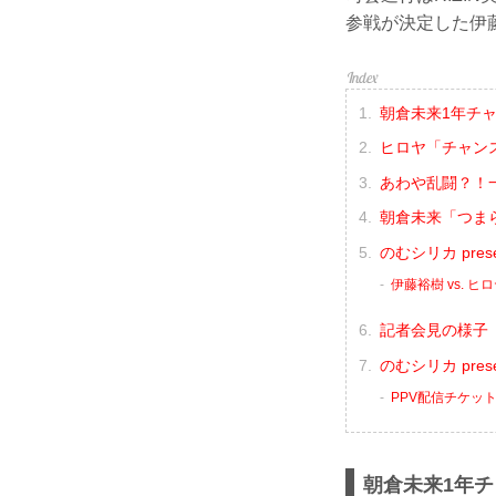
参戦が決定した伊
朝倉未来1年チ
ヒロヤ「チャンス
あわや乱闘？！
朝倉未来「つま
のむシリカ pres
伊藤裕樹 vs. ヒ
記者会見の様子（
のむシリカ prese
PPV配信チケッ
朝倉未来1年