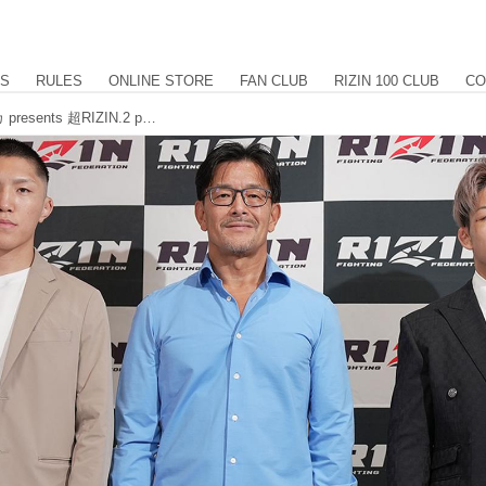
US
RULES
ONLINE STORE
FAN CLUB
RIZIN 100 CLUB
CO
伊藤裕樹vs.ヒロヤが決定！のむシリカ presents 超RIZIN.2 powered by U-NEXT 追加対戦カード発表記者会見