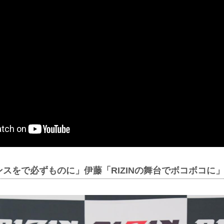
スをで必ずものに」伊藤「RIZINの舞台でボコボコに