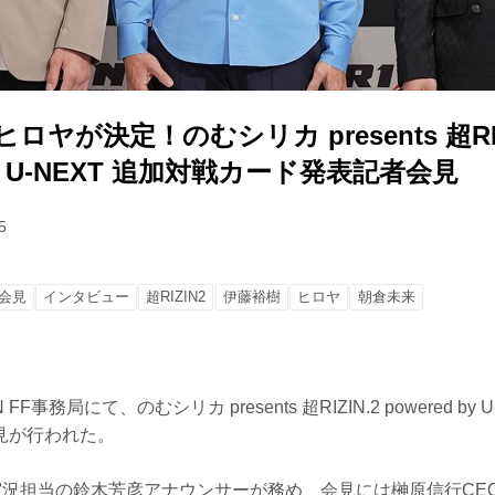
ヒロヤが決定！のむシリカ presents 超RIZ
 by U-NEXT 追加対戦カード発表記者会見
5
会見
インタビュー
超RIZIN2
伊藤裕樹
ヒロヤ
朝倉未来
 FF事務局にて、のむシリカ presents 超RIZIN.2 powered b
見が行われた。
N実況担当の鈴木芳彦アナウンサーが務め、会見には榊原信行CEOと超