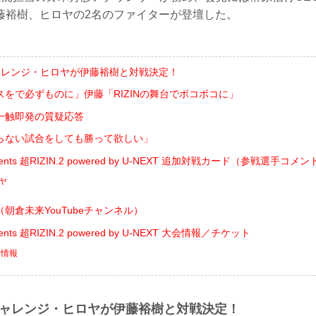
藤裕樹、ヒロヤの2名のファイターが登壇した。
ャレンジ・ヒロヤが伊藤裕樹と対戦決定！
をで必ずものに」伊藤「RIZINの舞台でボコボコに」
一触即発の質疑応答
らない試合をしても勝って欲しい」
ents 超RIZIN.2 powered by U-NEXT 追加対戦カード（参戦選手コメ
ロヤ
朝倉未来YouTubeチャンネル）
nts 超RIZIN.2 powered by U-NEXT 大会情報／チケット
ト情報
チャレンジ・ヒロヤが伊藤裕樹と対戦決定！