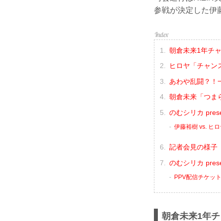
参戦が決定した伊
朝倉未来1年チ
ヒロヤ「チャンス
あわや乱闘？！
朝倉未来「つま
のむシリカ pres
伊藤裕樹 vs. ヒ
記者会見の様子（
のむシリカ prese
PPV配信チケッ
朝倉未来1年