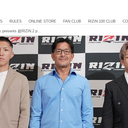
US
RULES
ONLINE STORE
FAN CLUB
RIZIN 100 CLUB
CO
伊藤裕樹vs.ヒロヤが決定！のむシリカ presents 超RIZIN.2 powered by U-NEXT 追加対戦カード発表記者会見