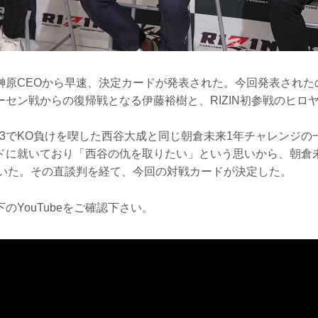
榊原CEOから早速、決定カードが発表された。今回発表された
山本アーセン戦からの復帰戦となる伊藤裕樹と、RIZIN初参戦のヒロ
N.43でKO負けを喫した西谷大成と同じ朝倉未来1年チャレンジ
ドに就いており「西谷の仇を取りたい」という思いから、朝倉
ていた。その直談判を経て、今回の対戦カードが決定した。
のYouTubeをご確認下さい。