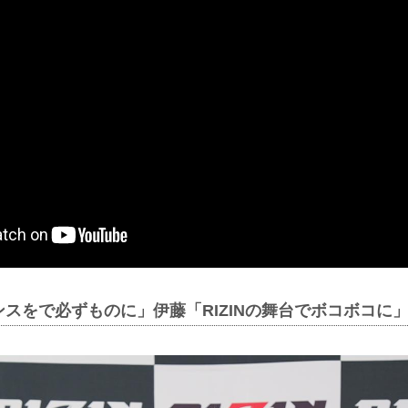
スをで必ずものに」伊藤「RIZINの舞台でボコボコに