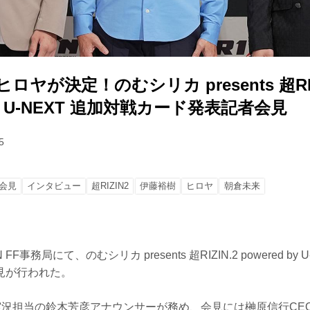
ヒロヤが決定！のむシリカ presents 超RIZ
 by U-NEXT 追加対戦カード発表記者会見
5
会見
インタビュー
超RIZIN2
伊藤裕樹
ヒロヤ
朝倉未来
 FF事務局にて、のむシリカ presents 超RIZIN.2 powered b
見が行われた。
N実況担当の鈴木芳彦アナウンサーが務め、会見には榊原信行CEOと超