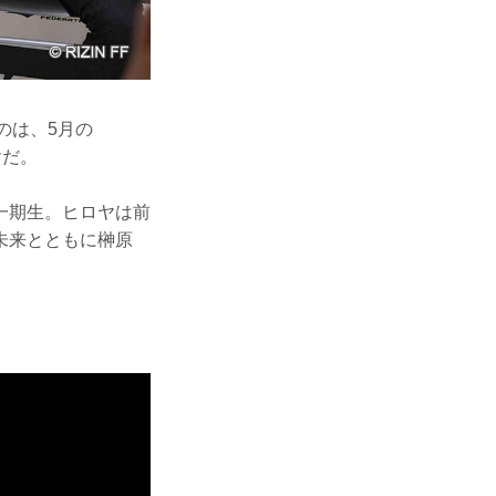
のは、5月の
ヤだ。
の一期生。ヒロヤは前
未来とともに榊原