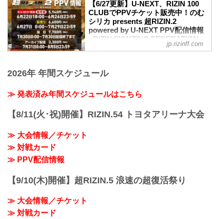
しました。
【6/27更新】U-NEXT、RIZIN 100
【6/16更新】開催日変更のお知らせ
CLUBでPPVチケット販売中！のむ
超RIZIN.2 powered by U-NEXT開場/開始
シリカ presents 超RIZIN.2
時間が以下に変更となりました。
powered by U-NEXT PPV配信情報
変更前：7月30日（日）12:00開場（予
- RIZIN FIGHTING FEDERATION
jp.rizinff.com
定）/ 14:00開始（予定）
オフィシャルサイト
変更後：7月30日（日）10:00開場 / 12:00
7月30日（日）さいたまスーパーアリーナ
開始
にて開催されるのむシリカ presents 超
2026年 年間スケジュール
MOVIE
RIZIN.2 powered by U-NEXTの、U-
【Trailer】超RIZIN.2 powered by U-NEXT
NEXT、RIZIN 100 CLUBでのPPV配信チ
youtu.be
≫ 発表済み年間スケジュールはこちら
ケットの販売がスタート！
超RIZIN.2 powere...
会場に来れない方はお好きなプラットフ
【8/11(火･祝)開催】RIZIN.54 トヨタアリーナ大会
ォームでのむシリカ presents 超RIZIN.2
powered by U-NEXTを全試合リアルタイ
≫ 大会情報／チケット
ムで視聴しよう！
更新情報
≫ 対戦カード
6/27（月）更新
≫ PPV配信情報
RIZIN 100 CLUBでPPVチケットの販売が
スタート！
【9/10(木)開催】超RIZIN.5 浪速の超復活祭り
PPV配信チケ...
≫ 大会情報／チケット
≫ 対戦カード