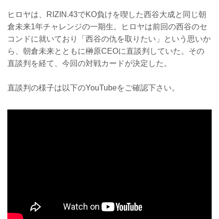
ヒロヤは、RIZIN.43でKO負けを喫した西谷大成と同じ朝
倉未来1年チャレンジの一期生。ヒロヤは前回の西谷のセ
コンドに就いており「西谷の仇を取りたい」という思いか
ら、朝倉未来とともに榊原CEOに直談判していた。その
直談判を経て、今回の対戦カードが決定した。
直談判の様子は以下のYouTubeをご確認下さい。