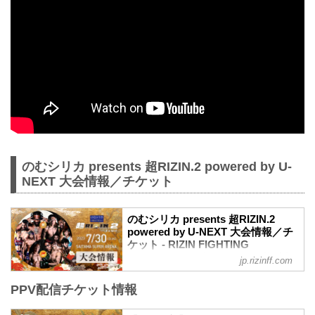
のむシリカ presents 超RIZIN.2 powered by U-
NEXT 大会情報／チケット
のむシリカ presents 超RIZIN.2
powered by U-NEXT 大会情報／チ
ケット - RIZIN FIGHTING
FEDERATION オフィシャルサイト
jp.rizinff.com
更新情報
PPV配信チケット情報
【7/5更新】開催日変更のお知らせ
「のむシリカ」が冠スポンサーに決定致