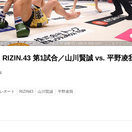
 - ここをクリックして引用元(テキスト)を入力(省略可) / site.to.link.com - ここをク
IZIN.43 第1試合／山川賢誠 vs. 平野凌
4
レポート
RIZIN43
山川賢誠
平野凌我