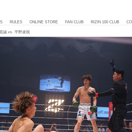
US
RULES
ONLINE STORE
FAN CLUB
RIZIN 100 CLUB
CO
賢誠 vs. 平野凌我