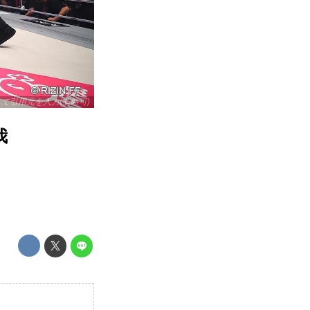
リックして引用元を入力(省略可)
我