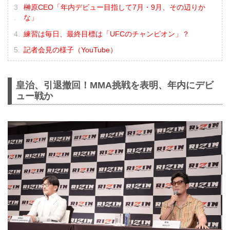
榊原CEO「年内デビュー目指して7月・9月、その辺りか
な」
練習は毎日、最終目標は「UFCのチャンピオン」？
記者会見の様子（YouTube）
皇治、引退撤回！MMA挑戦を表明、年内にデビ
ュー戦か