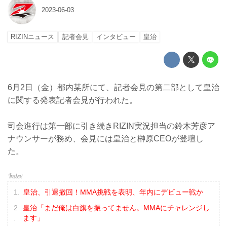
2023-06-03
RIZINニュース
記者会見
インタビュー
皇治
6月2日（金）都内某所にて、記者会見の第二部として皇治
に関する発表記者会見が行われた。
司会進行は第一部に引き続きRIZIN実況担当の鈴木芳彦ア
ナウンサーが務め、会見には皇治と榊原CEOが登壇し
た。
皇治、引退撤回！MMA挑戦を表明、年内にデビュー戦か
皇治「まだ俺は白旗を振ってません。MMAにチャレンジし
ます」