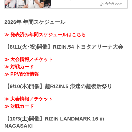
LANDMARK 5 in YOYOGIの出場選手た
インタビュー vol.5 - RIZIN
な感想をお聞かせいただけますか。
jp.rizinff.com
ちの試合後インタビューを公開！
FIGHTING FEDERATION オフィシ
太田 練習通りやっただけです。練習がす
クレア・ロペス「自分のMMAキャリアの
ャルサイト
べてだなという風にヒシヒシと感じま
中で一番最高の経験」
す。
4月29日（祝・土）に代々木第一体育館に
2026年 年間スケジュール
youtu.be
ーー試合前インタビューで「倉本選手が
て開催されたFEDELTA presents RIZIN
ーー試合後の率直な感想をお聞かせいた
アメリカに行った2ヶ月間を全て無駄にで
LANDMARK 5 in YOYOGIの出場選手た
≫ 発表済み年間スケジュールはこちら
だけますか。
きるような試合を見せつ...
ちの試合後インタビューを公開！
ロペス まず自分の頭に浮かんだことって
金原正徳「“MMAが”楽しかったです」
いうのは、自分のMMAキャリアの中で一
【8/11(火･祝)開催】RIZIN.54 トヨタアリーナ大会
youtu.be
番最高の経験だった、ということ。この
ーー試合後の率直な感想をお聞かせいた
試合を見ていた全ての人、ケージサイド
≫ 大会情報／チケット
だけますか。
など会場の熱を感じてアメイジング
金原 楽しかったです。はい
≫ 対戦カード
で、...
ーー楽しかった、というのは具体的に
≫ PPV配信情報
は？
金原 “MMAが”楽しかったです。
【9/10(木)開催】超RIZIN.5 浪速の超復活祭り
ーーマイクで、ケラモフ選手への対戦要
求をされたのは試合前のITVの段階では
≫ 大会情報／チケット
「言えない」とおっしゃって...
≫ 対戦カード
【10/3(土)開催】RIZIN LANDMARK 16 in
NAGASAKI