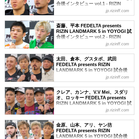
合後インタビュー vol.1 - RIZIN
RIZIN MMAルール：5分 3R（66.0kg）
FIGHTING FEDERATION オフィシ
（WIN）斎藤裕 vs. 平本蓮（LOSE）
jp.rizinff.com
ャルサイト
3R 判定 (2-1)
≫ 試合結果詳細
4月29日（祝・土）に代々木第一体育館に
斎藤、平本 FEDELTA presents
第7試合／倉本一真 vs. 太田忍
て開催されたFEDELTA presents RIZIN
RIZIN LANDMARK 5 in YOYOGI 試
RIZIN MMAルール：5分 3R（61.0kg）
LANDMARK 5 in YOYOGIの出場選手た
合後インタビュー vol.2 - RIZIN
（LOSE）倉本一真 vs. 太田忍（W...
ちの試合後インタビューを公開！
FIGHTING FEDERATION オフィシ
jp.rizinff.com
朝倉未来「KOしたかったができなくて残
ャルサイト
念」
4月29日（祝・土）に代々木第一体育館に
朝倉未来 試合後インタビュー / FEDELTA
太田、倉本、グスタボ、武田
て開催されたFEDELTA presents RIZIN
presents RIZIN LANDMARK 5 in
FEDELTA presents RIZIN
LANDMARK 5 in YOYOGIの出場選手た
LANDMARK 5 in YOYOGI 試合後
YOYOGI
ちの試合後インタビューを公開！
インタビュー vol.3 - RIZIN
youtu.be
jp.rizinff.com
斎藤裕「ようやく勝つ姿を見せられて、
FIGHTING FEDERATION オフィシ
ーー試合後の率直な感想をお聞かせいた
それが一番嬉しい」
ャルサイト
だけますか。
斎藤裕 試合後インタビュー / FEDELTA
クレア、カンナ、V.V Mei、スダリ
朝倉 KOしたかったんですけどできなく
4月29日（祝・土）に代々木第一体育館に
presents RIZIN LANDMARK 5 in
オ、ロッキー FEDELTA presents
て残念です。
て開催されたFEDELTA presents RIZIN
RIZIN LANDMARK 5 in YOYOGI 試
YOYOGI
ーー対戦相手の牛久選手の...
LANDMARK 5 in YOYOGIの出場選手た
合後インタビュー vol.4 - RIZIN
youtu.be
jp.rizinff.com
ちの試合後インタビューを公開！
FIGHTING FEDERATION オフィシ
ーー試合後の率直な感想をお聞かせいた
太田忍「練習がすべてだなとヒシヒシと
ャルサイト
だけますか。
感じます」
金原、山本、アリ、ヤン坊
斎藤 いや「勝った嬉しい！」っていう感
4月29日（祝・土）に代々木第一体育館に
youtu.be
FEDELTA presents RIZIN
じです。
て開催されたFEDELTA presents RIZIN
ーー衝撃のKO勝利でした、試合後の率直
LANDMARK 5 in YOYOGI 試合後
ーー試合での勝利は...