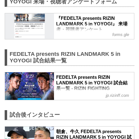
YOYOGI 来場・視聴者アンケートフォーム
『FEDELTA presents RIZIN
LANDMARK 5 in YOYOGI』 来場
者・視聴者アンケート
forms.gle
アンケートにご回答いただいた方の中か
ら抽選で、『出場選手サイン入りポスタ
ー』を3名様にプレゼントいたします！
FEDELTA presents RIZIN LANDMARK 5 in
回答締切：2023年5月15日（月）12:00ま
YOYOGI 試合結果一覧
で
FEDELTA presents RIZIN
LANDMARK 5 in YOYOGI 試合結
果一覧 - RIZIN FIGHTING
FEDERATION オフィシャルサイト
jp.rizinff.com
第9試合／牛久絢太郎 vs. 朝倉未来
RIZIN MMAルール：5分 3R（66.0kg）
（LOSE）牛久絢太郎 vs. 朝倉未来
試合後インタビュー
（WIN）
3R 判定 （0-3）
朝倉、牛久 FEDELTA presents
≫ 試合結果詳細
RIZIN LANDMARK 5 in YOYOGI 試
第8試合／斎藤裕 vs. 平本蓮